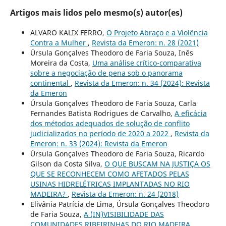
Artigos mais lidos pelo mesmo(s) autor(es)
ALVARO KALIX FERRO,
O Projeto Abraço e a Violência
Contra a Mulher
,
Revista da Emeron: n. 28 (2021)
Úrsula Gonçalves Theodoro de Faria Souza, Inês
Moreira da Costa,
Uma análise crítico-comparativa
sobre a negociação de pena sob o panorama
continental
,
Revista da Emeron: n. 34 (2024): Revista
da Emeron
Úrsula Gonçalves Theodoro de Faria Souza, Carla
Fernandes Batista Rodrigues de Carvalho,
A eficácia
dos métodos adequados de solução de conflito
judicializados no período de 2020 a 2022
,
Revista da
Emeron: n. 33 (2024): Revista da Emeron
Úrsula Gonçalves Theodoro de Faria Souza, Ricardo
Gilson da Costa Silva,
O QUE BUSCAM NA JUSTIÇA OS
QUE SE RECONHECEM COMO AFETADOS PELAS
USINAS HIDRELÉTRICAS IMPLANTADAS NO RIO
MADEIRA?
,
Revista da Emeron: n. 24 (2018)
Elivânia Patrícia de Lima, Úrsula Gonçalves Theodoro
de Faria Souza,
A (IN)VISIBILIDADE DAS
COMUNIDADES RIBEIRINHAS DO RIO MADEIRA
,