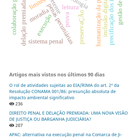
precificação dos ingressos
gestão de resíduos
colaboração premiada
humanização da pena
limites
inclusão digital
delação premiada
penas pecuniárias
leitura
moradia
preservaÇÃo
prova
execução
sistema penal
Artigos mais vistos nos últimos 90 dias
O rol de atividades sujeitas ao EIA/RIMA do art. 2º da
Resolução CONAMA 001/86: presunção absoluta de
impacto ambiental significativo
236
DIREITO PENAL E DELAÇÃO PREMIADA: UMA NOVA VISÃO
DE JUSTIÇA OU BARGANHA JUDICIÁRIA?
207
APAC: alternativa na execução penal na Comarca de Ji-