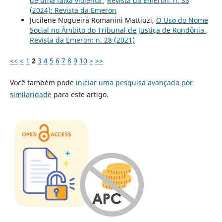
de uma faixa violenta
,
Revista da Emeron: n. 33
(2024): Revista da Emeron
Jucilene Nogueira Romanini Mattiuzi,
O Uso do Nome
Social no Âmbito do Tribunal de Justiça de Rondônia
,
Revista da Emeron: n. 28 (2021)
<<
<
1
2
3
4
5
6
7
8
9
10
>
>>
Você também pode
iniciar uma pesquisa avançada por
similaridade
para este artigo.