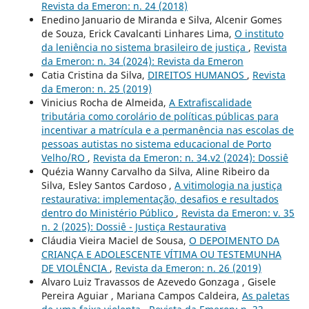
Revista da Emeron: n. 24 (2018)
Enedino Januario de Miranda e Silva, Alcenir Gomes
de Souza, Erick Cavalcanti Linhares Lima,
O instituto
da leniência no sistema brasileiro de justiça
,
Revista
da Emeron: n. 34 (2024): Revista da Emeron
Catia Cristina da Silva,
DIREITOS HUMANOS
,
Revista
da Emeron: n. 25 (2019)
Vinicius Rocha de Almeida,
A Extrafiscalidade
tributária como corolário de políticas públicas para
incentivar a matrícula e a permanência nas escolas de
pessoas autistas no sistema educacional de Porto
Velho/RO
,
Revista da Emeron: n. 34.v2 (2024): Dossiê
Quézia Wanny Carvalho da Silva, Aline Ribeiro da
Silva, Esley Santos Cardoso ,
A vitimologia na justiça
restaurativa: implementação, desafios e resultados
dentro do Ministério Público
,
Revista da Emeron: v. 35
n. 2 (2025): Dossiê - Justiça Restaurativa
Cláudia Vieira Maciel de Sousa,
O DEPOIMENTO DA
CRIANÇA E ADOLESCENTE VÍTIMA OU TESTEMUNHA
DE VIOLÊNCIA
,
Revista da Emeron: n. 26 (2019)
Alvaro Luiz Travassos de Azevedo Gonzaga , Gisele
Pereira Aguiar , Mariana Campos Caldeira,
As paletas