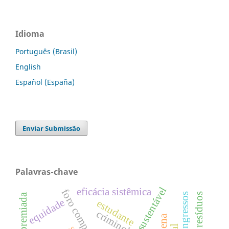
Idioma
Português (Brasil)
English
Español (España)
Enviar Submissão
Palavras-chave
sustentável
eficácia sistêmica
foro competente
equidade
estudante
criminologia