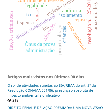
inclusão social
resolução n. 125/2010
conflitos de interesses
amazônia legal
legalidade
auditoria
sinase
facções criminosas
tcu
isolamento
direito constitucional
cejusc
dispensa
dano ambiental
educação.
bts
projeto abraço
crianças
Ônus da prova
administração
Artigos mais vistos nos últimos 90 dias
O rol de atividades sujeitas ao EIA/RIMA do art. 2º da
Resolução CONAMA 001/86: presunção absoluta de
impacto ambiental significativo
218
DIREITO PENAL E DELAÇÃO PREMIADA: UMA NOVA VISÃO