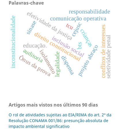
Palavras-chave
responsabilidade
efetividade da justiça
comunicação operativa
inconstitucionalidade
sinase
cejusc
tcu
conflitos de interesses
crianças
direito constitucional
inclusão social
seletividade penal
bts
educação.
projeto abraço
auditoria
isolamento
legalidade
Ônus da prova
dispensa
Artigos mais vistos nos últimos 90 dias
O rol de atividades sujeitas ao EIA/RIMA do art. 2º da
Resolução CONAMA 001/86: presunção absoluta de
impacto ambiental significativo