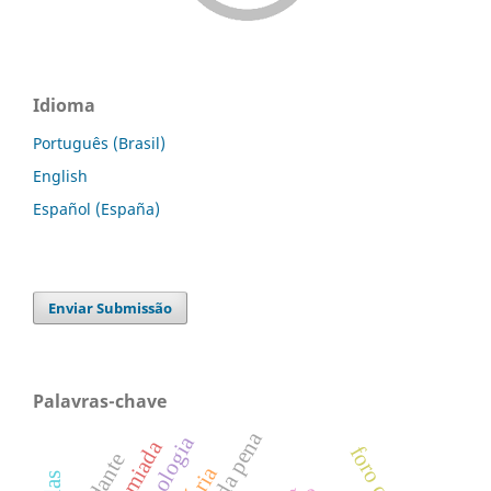
Idioma
Português (Brasil)
English
Español (España)
Enviar Submissão
Palavras-chave
criminologia