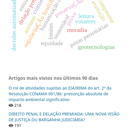
humanização da pena
delação premiada
foro competente
estudante
regularizaÇÃo fundiÁria
decisões automatizadas
preservaÇÃo
execução
prova
leitura
sustentável
autismo
votantes
penas pecuniárias
limites
moradia
equidade
geotecnologias
Artigos mais vistos nos últimos 90 dias
O rol de atividades sujeitas ao EIA/RIMA do art. 2º da
Resolução CONAMA 001/86: presunção absoluta de
impacto ambiental significativo
218
DIREITO PENAL E DELAÇÃO PREMIADA: UMA NOVA VISÃO
DE JUSTIÇA OU BARGANHA JUDICIÁRIA?
191