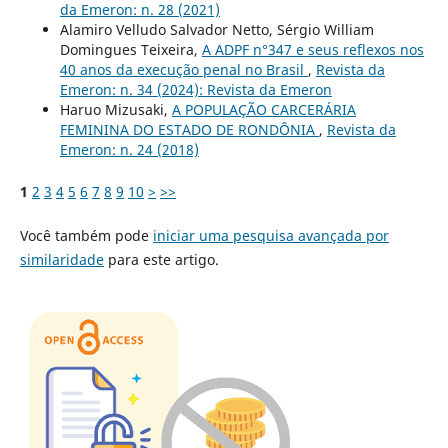
da Emeron: n. 28 (2021)
Alamiro Velludo Salvador Netto, Sérgio William
Domingues Teixeira,
A ADPF n°347 e seus reflexos nos
40 anos da execução penal no Brasil
,
Revista da
Emeron: n. 34 (2024): Revista da Emeron
Haruo Mizusaki,
A POPULAÇÃO CARCERÁRIA
FEMININA DO ESTADO DE RONDÔNIA
,
Revista da
Emeron: n. 24 (2018)
1
2
3
4
5
6
7
8
9
10
>
>>
Você também pode
iniciar uma pesquisa avançada por
similaridade
para este artigo.