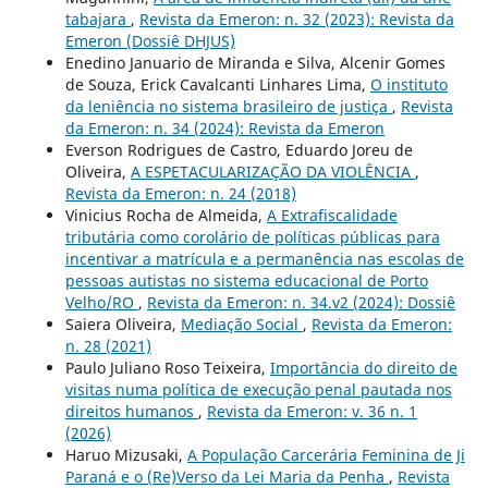
tabajara
,
Revista da Emeron: n. 32 (2023): Revista da
Emeron (Dossiê DHJUS)
Enedino Januario de Miranda e Silva, Alcenir Gomes
de Souza, Erick Cavalcanti Linhares Lima,
O instituto
da leniência no sistema brasileiro de justiça
,
Revista
da Emeron: n. 34 (2024): Revista da Emeron
Everson Rodrigues de Castro, Eduardo Joreu de
Oliveira,
A ESPETACULARIZAÇÃO DA VIOLÊNCIA
,
Revista da Emeron: n. 24 (2018)
Vinicius Rocha de Almeida,
A Extrafiscalidade
tributária como corolário de políticas públicas para
incentivar a matrícula e a permanência nas escolas de
pessoas autistas no sistema educacional de Porto
Velho/RO
,
Revista da Emeron: n. 34.v2 (2024): Dossiê
Saiera Oliveira,
Mediação Social
,
Revista da Emeron:
n. 28 (2021)
Paulo Juliano Roso Teixeira,
Importância do direito de
visitas numa política de execução penal pautada nos
direitos humanos
,
Revista da Emeron: v. 36 n. 1
(2026)
Haruo Mizusaki,
A População Carcerária Feminina de Ji
Paraná e o (Re)Verso da Lei Maria da Penha
,
Revista