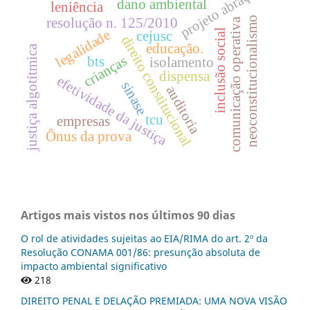
projeto abraço
dano ambiental
leniência
neoconstitucionalismo
resolução n. 125/2010
comunicação operativa
inclusão social
legalidade
cejusc
direito constitucional
educação.
justiça algotítmica
crianças
bts
isolamento
dispensa
efetividade da justiça
sinase
auditoria
tcu
empresas
Ônus da prova
Artigos mais vistos nos últimos 90 dias
O rol de atividades sujeitas ao EIA/RIMA do art. 2º da
Resolução CONAMA 001/86: presunção absoluta de
impacto ambiental significativo
218
DIREITO PENAL E DELAÇÃO PREMIADA: UMA NOVA VISÃO