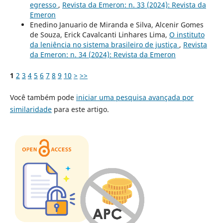
egresso
,
Revista da Emeron: n. 33 (2024): Revista da
Emeron
Enedino Januario de Miranda e Silva, Alcenir Gomes
de Souza, Erick Cavalcanti Linhares Lima,
O instituto
da leniência no sistema brasileiro de justiça
,
Revista
da Emeron: n. 34 (2024): Revista da Emeron
1
2
3
4
5
6
7
8
9
10
>
>>
Você também pode
iniciar uma pesquisa avançada por
similaridade
para este artigo.