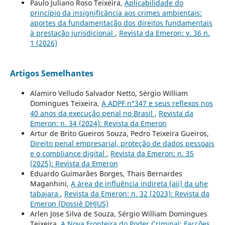
Paulo Juliano Roso Teixeira,
Aplicabilidade do
princípio da insignificância aos crimes ambientais:
aportes da fundamentação dos direitos fundamentais
à prestação jurisdicional
,
Revista da Emeron: v. 36 n.
1 (2026)
Artigos Semelhantes
Alamiro Velludo Salvador Netto, Sérgio William
Domingues Teixeira,
A ADPF n°347 e seus reflexos nos
40 anos da execução penal no Brasil
,
Revista da
Emeron: n. 34 (2024): Revista da Emeron
Artur de Brito Gueiros Souza, Pedro Teixeira Gueiros,
Direito penal empresarial, proteção de dados pessoais
e o compliance digital
,
Revista da Emeron: n. 35
(2025): Revista da Emeron
Eduardo Guimarães Borges, Thais Bernardes
Maganhini,
A área de influência indireta (aii) da uhe
tabajara
,
Revista da Emeron: n. 32 (2023): Revista da
Emeron (Dossiê DHJUS)
Arlen Jose Silva de Souza, Sérgio William Domingues
Teixeira,
A Nova Fronteira do Poder Criminal: Facções,