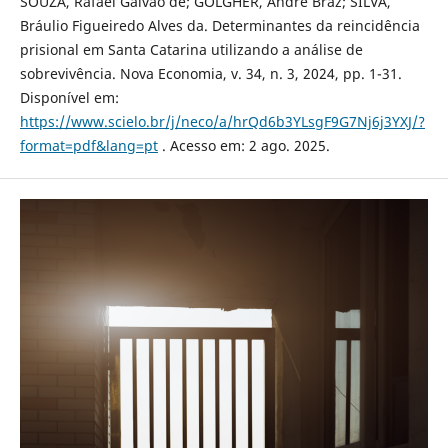
SOUZA, Rafael Galvão de; GOLGHER, André Braz; SILVA,
Bráulio Figueiredo Alves da. Determinantes da reincidência
prisional em Santa Catarina utilizando a análise de
sobrevivência. Nova Economia, v. 34, n. 3, 2024, pp. 1-31.
Disponível em:
https://www.scielo.br/j/neco/a/hrQd6b3YLsgF9G7Nj6j3YXJ/?
format=pdf&lang=pt
. Acesso em: 2 ago. 2025.