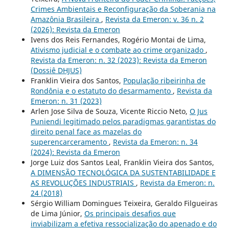
Crimes Ambientais e Reconfiguração da Soberania na
Amazônia Brasileira
,
Revista da Emeron: v. 36 n. 2
(2026): Revista da Emeron
Ivens dos Reis Fernandes, Rogério Montai de Lima,
Ativismo judicial e o combate ao crime organizado
,
Revista da Emeron: n. 32 (2023): Revista da Emeron
(Dossiê DHJUS)
Franklin Vieira dos Santos,
População ribeirinha de
Rondônia e o estatuto do desarmamento
,
Revista da
Emeron: n. 31 (2023)
Arlen Jose Silva de Souza, Vicente Riccio Neto,
O Jus
Puniendi legitimado pelos paradigmas garantistas do
direito penal face as mazelas do
superencarceramento
,
Revista da Emeron: n. 34
(2024): Revista da Emeron
Jorge Luiz dos Santos Leal, Franklin Vieira dos Santos,
A DIMENSÃO TECNOLÓGICA DA SUSTENTABILIDADE E
AS REVOLUÇÕES INDUSTRIAIS
,
Revista da Emeron: n.
24 (2018)
Sérgio William Domingues Teixeira, Geraldo Filgueiras
de Lima Júnior,
Os principais desafios que
inviabilizam a efetiva ressocialização do apenado e do