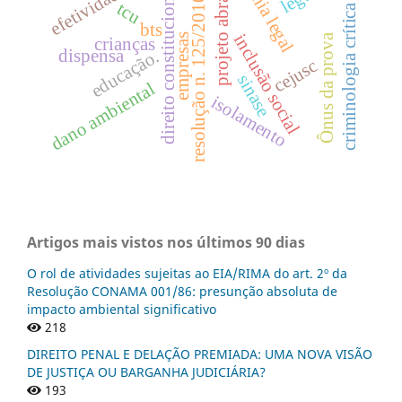
amazônia legal
projeto abraço
direito constitucional
resolução n. 125/2010
tcu
criminologia crítica
bts
inclusão social
empresas
Ônus da prova
crianças
dispensa
educação.
cejusc
sinase
dano ambiental
isolamento
Artigos mais vistos nos últimos 90 dias
O rol de atividades sujeitas ao EIA/RIMA do art. 2º da
Resolução CONAMA 001/86: presunção absoluta de
impacto ambiental significativo
218
DIREITO PENAL E DELAÇÃO PREMIADA: UMA NOVA VISÃO
DE JUSTIÇA OU BARGANHA JUDICIÁRIA?
193