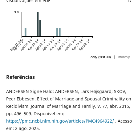
Visualizações em PDF
17
3.0
Mar 31 '26
Apr 01 '26
Apr 04 '26
Apr 07 '26
Apr 10 '26
Apr 13 '26
Apr 16 '26
Apr 19 '26
Apr 22 '26
Apr 25 '26
Apr 28 '26
|
daily (first 30)
monthly
Referências
ANDERSEN Signe Hald; ANDERSEN, Lars Højsgaard; SKOV,
Peer Ebbesen. Effect of Marriage and Spousal Criminality on
Recidivism. Journal of Marriage and Family, V. 77, abr. 2015,
pp. 496–509. Disponível em:
https://pmc.ncbi.nlm.nih.gov/articles/PMC4964922/
. Acesso
em: 2 ago. 2025.