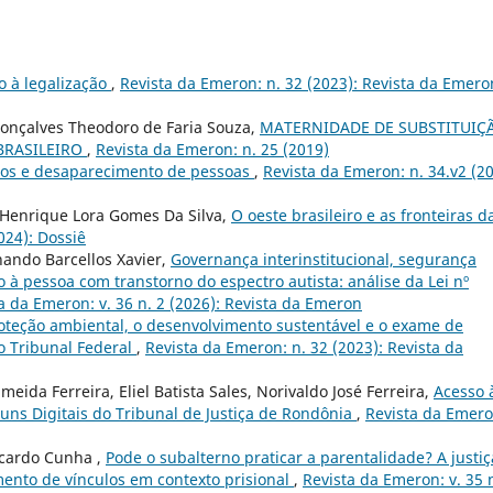
o à legalização
,
Revista da Emeron: n. 32 (2023): Revista da Emero
Gonçalves Theodoro de Faria Souza,
MATERNIDADE DE SUBSTITUIÇ
BRASILEIRO
,
Revista da Emeron: n. 25 (2019)
ios e desaparecimento de pessoas
,
Revista da Emeron: n. 34.v2 (20
 Henrique Lora Gomes Da Silva,
O oeste brasileiro e as fronteiras d
024): Dossiê
nando Barcellos Xavier,
Governança interinstitucional, segurança
ão à pessoa com transtorno do espectro autista: análise da Lei nº
a da Emeron: v. 36 n. 2 (2026): Revista da Emeron
oteção ambiental, o desenvolvimento sustentável e o exame de
o Tribunal Federal
,
Revista da Emeron: n. 32 (2023): Revista da
meida Ferreira, Eliel Batista Sales, Norivaldo José Ferreira,
Acesso 
runs Digitais do Tribunal de Justiça de Rondônia
,
Revista da Emero
icardo Cunha ,
Pode o subalterno praticar a parentalidade? A justiç
imento de vínculos em contexto prisional
,
Revista da Emeron: v. 35 