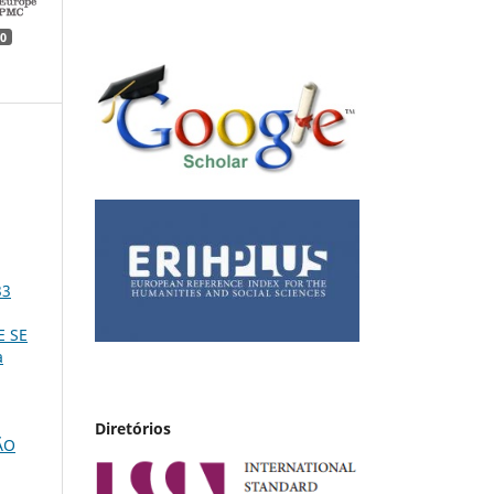
0
33
E SE
a
Diretórios
ÃO