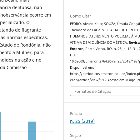
ância delituosa, não
 inobservância ocorre em
Como Citar
specializado. O
FERRO, Álvaro Kalix; SOUZA, Úrsula Gonça
ratando de flagrante
Theodoro de Faria. VIOLAÇÃO DE DIREITO
HUMANOS: ATENDIMENTO POLICIAL À M
 às normas específicas.
VÍTIMA DE VIOLÊNCIA DOMÉSTICA.
Revist
Estado de Rondônia, não
Emeron
, Porto Velho, RO, n. 25, p. 12–31, 
mento à Mulher, para
DOI:
ndidos na ação e no
10.62009/Emeron.2764.9679n25/2019/193/
o da Comissão
Disponível em:
https://periodicos.emeron.edu.br/index.
eron/article/view/193. Acesso em: 8 ago. 2
Fomatos de Citação
Edição
n. 25 (2019)
Seção