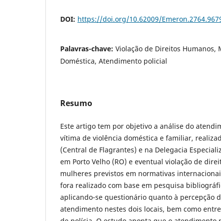
DOI:
https://doi.org/10.62009/Emeron.2764.96
Palavras-chave:
Violação de Direitos Humanos, M
Doméstica, Atendimento policial
Resumo
Este artigo tem por objetivo a análise do atendi
vítima de violência doméstica e familiar, realiza
(Central de Flagrantes) e na Delegacia Especia
em Porto Velho (RO) e eventual violação de dir
mulheres previstos em normativas internacionai
fora realizado com base em pesquisa bibliográfic
aplicando-se questionário quanto à percepção 
atendimento nestes dois locais, bem como entr
de polícia. O estudo aponta que o atendimento