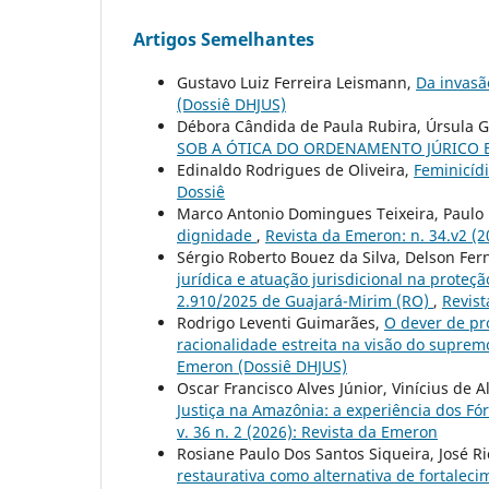
Artigos Semelhantes
Gustavo Luiz Ferreira Leismann,
Da invasã
(Dossiê DHJUS)
Débora Cândida de Paula Rubira, Úrsula 
SOB A ÓTICA DO ORDENAMENTO JÚRICO 
Edinaldo Rodrigues de Oliveira,
Feminicíd
Dossiê
Marco Antonio Domingues Teixeira, Paulo
dignidade
,
Revista da Emeron: n. 34.v2 (2
Sérgio Roberto Bouez da Silva, Delson Fer
jurídica e atuação jurisdicional na proteç
2.910/2025 de Guajará-Mirim (RO)
,
Revist
Rodrigo Leventi Guimarães,
O dever de pr
racionalidade estreita na visão do suprem
Emeron (Dossiê DHJUS)
Oscar Francisco Alves Júnior, Vinícius de Al
Justiça na Amazônia: a experiência dos Fó
v. 36 n. 2 (2026): Revista da Emeron
Rosiane Paulo Dos Santos Siqueira, José R
restaurativa como alternativa de fortalec