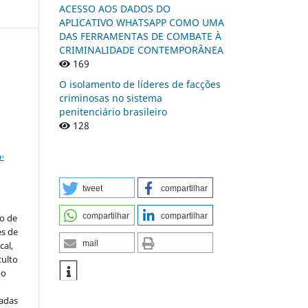
ACESSO AOS DADOS DO
APLICATIVO WHATSAPP COMO UMA
DAS FERRAMENTAS DE COMBATE À
CRIMINALIDADE CONTEMPORÂNEA
169
O isolamento de líderes de facções
n
criminosas no sistema
penitenciário brasileiro
128
a
-
tweet
compartilhar
compartilhar
compartilhar
to de
es de
mail
al,
culto
 o
iadas