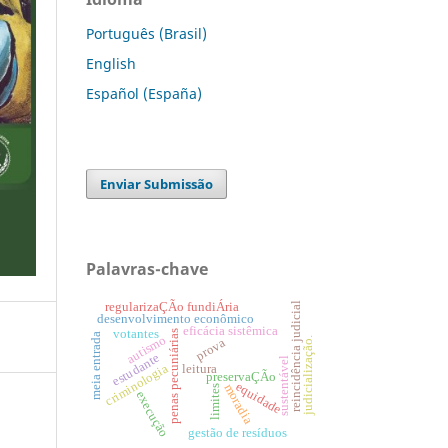
Português (Brasil)
English
Español (España)
Enviar Submissão
Palavras-chave
regularizaÇÃo fundiÁria
reincidência judicial
desenvolvimento econômico
eficácia sistêmica
votantes
penas pecuniárias
meia entrada
autismo
judicialização.
prova
estudante
sustentável
criminologia
leitura
preservaÇÃo
equidade
moradia
limites
execução
gestão de resíduos