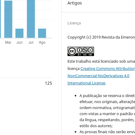
Artigos
Licença
Copyright (c) 2019 Revista da Emero
Este trabalho está licenciado sob um
licença
Creative Commons Attribution
NonCommercial-NoDerivatives 4.0
125
International License
.
A publicação se reserva o direi
efetuar, nos originais, alteraçõ
ordem normativa, ortogramatic
com vistas a manter o padrão 
da língua, respeitando, porém,
estilo dos autores;
As provas finais não serão env