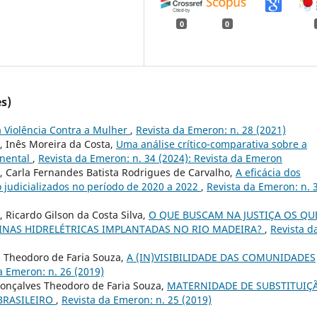
0
0
s)
a Violência Contra a Mulher
,
Revista da Emeron: n. 28 (2021)
, Inês Moreira da Costa,
Uma análise crítico-comparativa sobre a
inental
,
Revista da Emeron: n. 34 (2024): Revista da Emeron
, Carla Fernandes Batista Rodrigues de Carvalho,
A eficácia dos
 judicializados no período de 2020 a 2022
,
Revista da Emeron: n. 
 Ricardo Gilson da Costa Silva,
O QUE BUSCAM NA JUSTIÇA OS QU
NAS HIDRELÉTRICAS IMPLANTADAS NO RIO MADEIRA?
,
Revista d
es Theodoro de Faria Souza,
A (IN)VISIBILIDADE DAS COMUNIDADES
a Emeron: n. 26 (2019)
Gonçalves Theodoro de Faria Souza,
MATERNIDADE DE SUBSTITUIÇ
BRASILEIRO
,
Revista da Emeron: n. 25 (2019)