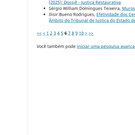
(2025): Dossiê - Justiça Restaurativa
Sérgio William Domingues Teixeira,
Muros 
Ilisir Bueno Rodrigues,
Efetividade dos Ce
Âmbito do Tribunal de Justiça do Estado 
<<
<
1
2
3
4
5
6
7
8
9
10
>
>>
Você também pode
iniciar uma pesquisa avança