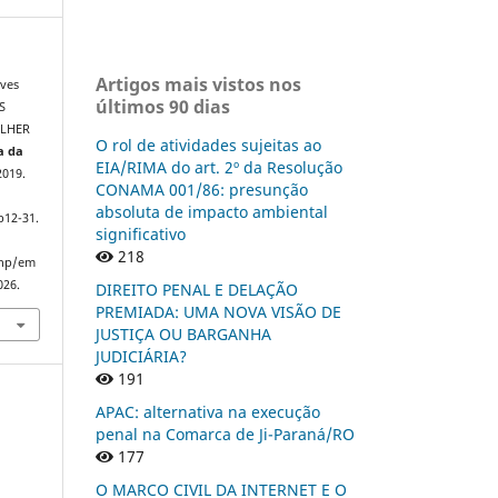
Artigos mais vistos nos
lves
últimos 90 dias
S
ULHER
O rol de atividades sujeitas ao
a da
EIA/RIMA do art. 2º da Resolução
2019.
CONAMA 001/86: presunção
absoluta de impacto ambiental
p12-31.
significativo
218
php/em
026.
DIREITO PENAL E DELAÇÃO
PREMIADA: UMA NOVA VISÃO DE
JUSTIÇA OU BARGANHA
JUDICIÁRIA?
191
APAC: alternativa na execução
penal na Comarca de Ji-Paraná/RO
177
O MARCO CIVIL DA INTERNET E O