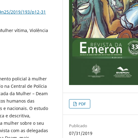
79n25/2019/193/p12-31
ulher vítima, Violência
mento policial à mulher
do na Central de Polícia
lizada da Mulher – Deam
eitos humanos das
PDF
s e nacionais. O estudo
a e descritiva,
da mulher sobre o seu
Publicado
evista com as delegadas
07/31/2019
 na Deam, mais