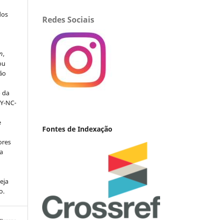
dos
Redes Sociais
s
n
,
ou
ção
o da
BY-NC-
e
Fontes de Indexação
ores
va
eja
o.