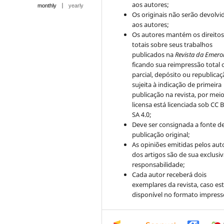
aos autores;
|
monthly
yearly
Os originais não serão devolvi
aos autores;
Os autores mantém os direito
totais sobre seus trabalhos
publicados na
Revista da Emero
ficando sua reimpressão total 
parcial, depósito ou republica
sujeita à indicação de primeira
publicação na revista, por mei
licensa está licenciada sob CC 
SA 4.0;
Deve ser consignada a fonte d
publicação original;
As opiniões emitidas pelos aut
dos artigos são de sua exclusi
responsabilidade;
Cada autor receberá dois
exemplares da revista, caso est
disponível no formato impress