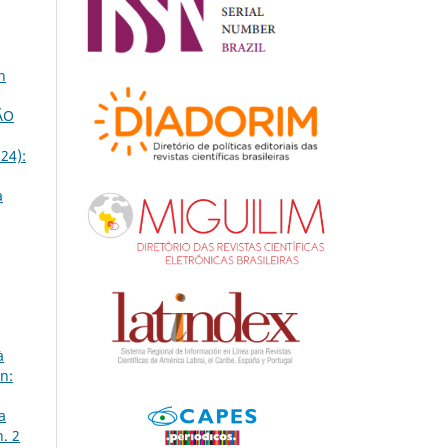
n
ÃO
24):
a
à
n:
a
n. 2