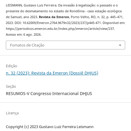
LEISMANN, Gustavo Luiz Ferreira. Da invasão à legalização: o passado e o
presente do desmatamento no estado de Rondônia - caso estação ecológica
de Samuel, ano 2023.
Revista da Emeron
, Porto Velho, RO, n. 32, p. 445–471,
2023. DOI: 10.62009/Emeron.2764.9679n32/2023/237/p445-471. Disponível em:
https://periodicos.emeron.edu.br/index.php/emeron/article/view/237.
Acesso em: 6 ago. 2026.
Fomatos de Citação
Edição
n. 32 (2023): Revista da Emeron (Dossiê DHJUS)
Seção
RESUMOS-V Congresso Internacional DHJUS
Licença
Copyright (c) 2023 Gustavo Luiz Ferreira Leismann