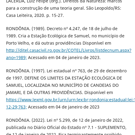
LACERDA, Luiz Felipe (org.). Direitos da Natureza: marcos
para a construção de uma teoria geral. São Leopoldo/RS:
Casa Leiteira, 2020. p. 15-27.
RONDÔNIA. (1989). Decreto nº 4.247, de 18 de julho de
1989. Cria a Estação Ecológica de Samuel, no município de
Porto Velho, e dá outras providências Disponível em
http://ditel.casacivil.ro.gov.br/COTEL/Livros/listdecnum.aspx?
ano=1989;
Acessado em 04 de janeiro de 2023.
RONDÔNIA. (1997). Lei estadual nº 763, de 29 de dezembro
de 1997. DEFINE OS LIMITES DA ESTAÇÃO ECOLÓGICA DE
SAMUEL, LOCALIZADA NO MUNICÍPIO DE CANDEIAS DO
JAMARI, E DÁ OUTRAS PROVIDÊNCIAS. Disponível em
https://www.lexml.gov.br/urn/urn:lex:br;rondonia:estadual:lei:
12-29;763;
Acessado em 04 de janeiro de 2023
RONDÔNIA. (2022). Lei nº 5.299, de 12 de janeiro de 2022,
publicada no Diário Oficial do Estado nº 7.1 - SUPLEMENTO,
de 12 de janeiro de 2022. Fica terminantemente proibido