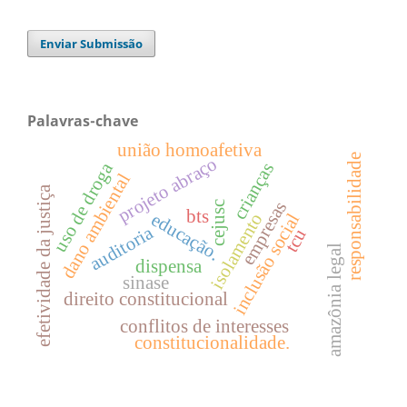
Enviar Submissão
Palavras-chave
união homoafetiva
responsabilidade
projeto abraço
uso de droga
crianças
dano ambiental
efetividade da justiça
empresas
cejusc
bts
isolamento
educação.
inclusão social
auditoria
tcu
amazônia legal
dispensa
sinase
direito constitucional
conflitos de interesses
constitucionalidade.