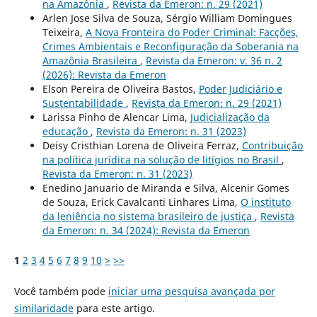
na Amazônia
,
Revista da Emeron: n. 29 (2021)
Arlen Jose Silva de Souza, Sérgio William Domingues
Teixeira,
A Nova Fronteira do Poder Criminal: Facções,
Crimes Ambientais e Reconfiguração da Soberania na
Amazônia Brasileira
,
Revista da Emeron: v. 36 n. 2
(2026): Revista da Emeron
Elson Pereira de Oliveira Bastos,
Poder Judiciário e
Sustentabilidade
,
Revista da Emeron: n. 29 (2021)
Larissa Pinho de Alencar Lima,
Judicialização da
educação
,
Revista da Emeron: n. 31 (2023)
Deisy Cristhian Lorena de Oliveira Ferraz,
Contribuição
na política jurídica na solução de litígios no Brasil
,
Revista da Emeron: n. 31 (2023)
Enedino Januario de Miranda e Silva, Alcenir Gomes
de Souza, Erick Cavalcanti Linhares Lima,
O instituto
da leniência no sistema brasileiro de justiça
,
Revista
da Emeron: n. 34 (2024): Revista da Emeron
1
2
3
4
5
6
7
8
9
10
>
>>
Você também pode
iniciar uma pesquisa avançada por
similaridade
para este artigo.