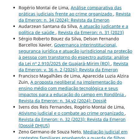
Rogério Montai de Lima,
Análise comparativa das
práticas judiciais frente ao crime organizado
,
Revista
da Emeron: n. 34 (2024): Revista da Emeron
Audarzean Santana da Silva,
A atuação judicante e a
política de saúde
,
Revista da Emeron: n. 31 (2023)
Sérgio Roberto Bouez da Silva, Delson Fernando
Barcellos Xavier,
Governança interinstitucional,
segurança jurídica e atuação jurisdicional na proteção
à pessoa com transtorno do espectro autista: análise
da Lei nº 2.910/2025 de Guajará-Mirim (RO)
,
Revista
da Emeron: v. 36 n. 2 (2026): Revista da Emeron
Francisco Magalhães de Lima, Aparecida Luzia Alzira
Zuin,
A proposta neoliberal na implementação do
ensino médio com mediação tecnológica e seus
impactos para a educação do campo em Rondônia
,
Revista da Emeron: n. 34.v2 (2024): Dossiê
Ivens dos Reis Fernandes, Rogério Montai de Lima,
Ativismo judicial e o combate ao crime organizado
,
Revista da Emeron: n. 32 (2023): Revista da Emeron
(Dossiê DHJUS)
Zeno Germano de Souza Neto,
Mediação judicial em
contextos familiares envolvendo a guarda de filhos
,