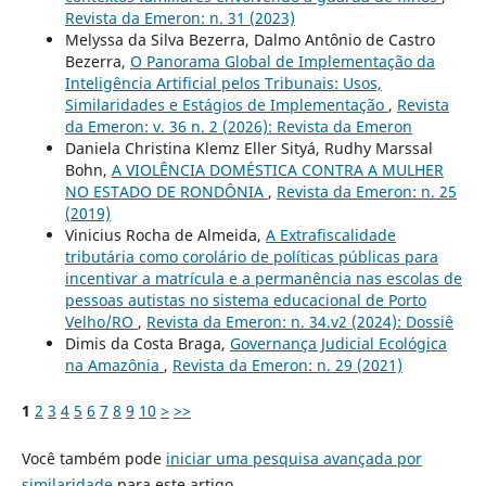
Revista da Emeron: n. 31 (2023)
Melyssa da Silva Bezerra, Dalmo Antônio de Castro
Bezerra,
O Panorama Global de Implementação da
Inteligência Artificial pelos Tribunais: Usos,
Similaridades e Estágios de Implementação
,
Revista
da Emeron: v. 36 n. 2 (2026): Revista da Emeron
Daniela Christina Klemz Eller Sityá, Rudhy Marssal
Bohn,
A VIOLÊNCIA DOMÉSTICA CONTRA A MULHER
NO ESTADO DE RONDÔNIA
,
Revista da Emeron: n. 25
(2019)
Vinicius Rocha de Almeida,
A Extrafiscalidade
tributária como corolário de políticas públicas para
incentivar a matrícula e a permanência nas escolas de
pessoas autistas no sistema educacional de Porto
Velho/RO
,
Revista da Emeron: n. 34.v2 (2024): Dossiê
Dimis da Costa Braga,
Governança Judicial Ecológica
na Amazônia
,
Revista da Emeron: n. 29 (2021)
1
2
3
4
5
6
7
8
9
10
>
>>
Você também pode
iniciar uma pesquisa avançada por
similaridade
para este artigo.