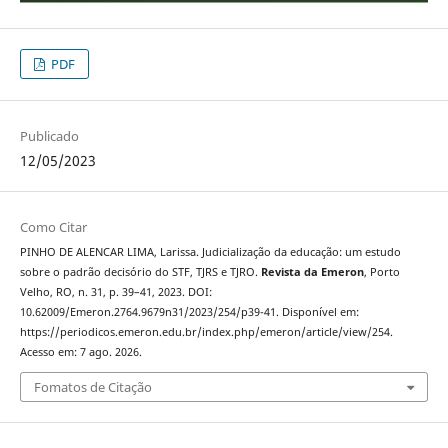
PDF
Publicado
12/05/2023
Como Citar
PINHO DE ALENCAR LIMA, Larissa. Judicialização da educação: um estudo
sobre o padrão decisório do STF, TJRS e TJRO.
Revista da Emeron
, Porto
Velho, RO, n. 31, p. 39–41, 2023. DOI:
10.62009/Emeron.2764.9679n31/2023/254/p39-41. Disponível em:
https://periodicos.emeron.edu.br/index.php/emeron/article/view/254.
Acesso em: 7 ago. 2026.
Fomatos de Citação