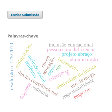
Enviar Submissão
Palavras-chave
ecologização.
inclusão educacional
resolução n. 125/2010
pessoa com deficiência
projeto abraço
inclusão social
sinase
educação.
isolamento
administração
leniência
cejusc
efetividade da justiça
tcu
bts
crianças
direito constitucional
uso de droga
responsabilidade
dispensa
auditoria
empresas