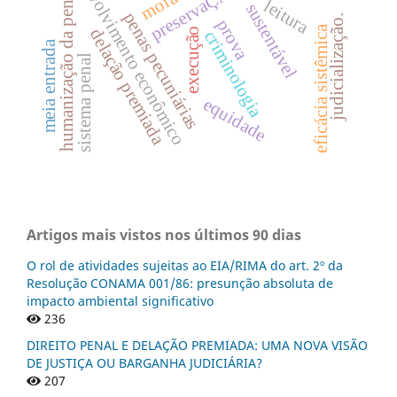
desenvolvimento econômico
preservaÇÃo
humanização da pena
leitura
sustentável
penas pecuniárias
judicialização.
prova
eficácia sistêmica
delação premiada
execução
criminologia
meia entrada
sistema penal
equidade
Artigos mais vistos nos últimos 90 dias
O rol de atividades sujeitas ao EIA/RIMA do art. 2º da
Resolução CONAMA 001/86: presunção absoluta de
impacto ambiental significativo
236
DIREITO PENAL E DELAÇÃO PREMIADA: UMA NOVA VISÃO
DE JUSTIÇA OU BARGANHA JUDICIÁRIA?
207