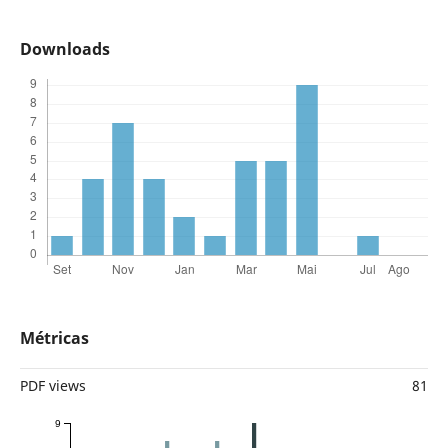
Downloads
Métricas
PDF views
81
9