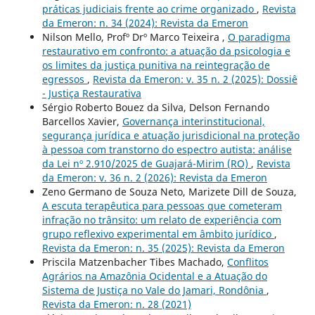
práticas judiciais frente ao crime organizado
,
Revista
da Emeron: n. 34 (2024): Revista da Emeron
Nilson Mello, Profº Drº Marco Teixeira ,
O paradigma
restaurativo em confronto: a atuação da psicologia e
os limites da justiça punitiva na reintegração de
egressos
,
Revista da Emeron: v. 35 n. 2 (2025): Dossiê
- Justiça Restaurativa
Sérgio Roberto Bouez da Silva, Delson Fernando
Barcellos Xavier,
Governança interinstitucional,
segurança jurídica e atuação jurisdicional na proteção
à pessoa com transtorno do espectro autista: análise
da Lei nº 2.910/2025 de Guajará-Mirim (RO)
,
Revista
da Emeron: v. 36 n. 2 (2026): Revista da Emeron
Zeno Germano de Souza Neto, Marizete Dill de Souza,
A escuta terapêutica para pessoas que cometeram
infração no trânsito: um relato de experiência com
grupo reflexivo experimental em âmbito jurídico
,
Revista da Emeron: n. 35 (2025): Revista da Emeron
Priscila Matzenbacher Tibes Machado,
Conflitos
Agrários na Amazônia Ocidental e a Atuação do
Sistema de Justiça no Vale do Jamari, Rondônia
,
Revista da Emeron: n. 28 (2021)