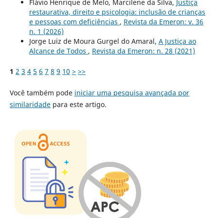
Flávio Henrique de Melo, Marcilene da Silva,
Justiça
restaurativa, direito e psicologia: inclusão de crianças
e pessoas com deficiências
,
Revista da Emeron: v. 36
n. 1 (2026)
Jorge Luiz de Moura Gurgel do Amaral,
A Justiça ao
Alcance de Todos
,
Revista da Emeron: n. 28 (2021)
1
2
3
4
5
6
7
8
9
10
>
>>
Você também pode
iniciar uma pesquisa avançada por
similaridade
para este artigo.