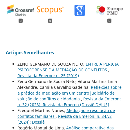
0
0
0
Artigos Semelhantes
ZENO GERMANO DE SOUZA NETO,
ENTRE A PERÍCIA
PSICOFORENSE E A MEDIAÇÃO DE CONFLITOS
,
Revista da Emeron: n. 25 (2019)
Zeno Germano de Souza Neto, Vitória Martins Lima
Alexandre, Camila Carvalho Gadelha,
Reflexões sobre
a prática da mediação em um centro judiciário de
solução de conflitos e cidadania
,
Revista da Emeron:
n. 32 (2023): Revista da Emeron (Dossiê DHJUS)
Ezequiel Martins Nunes,
Mediação e resolução de
conflitos familiares
,
Revista da Emeron: n. 34.v2
(2024): Dossiê
Rogério Montai de Lima,
Análise comparativa das