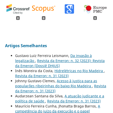
0
0
0
Artigos Semelhantes
Gustavo Luiz Ferreira Leismann,
Da invasão à
legalização
,
Revista da Emeron: n. 32 (2023): Revista
da Emeron (Dossiê DHJUS)
Inês Moreira da Costa,
Hidrelétricas no Rio Madeira
,
Revista da Emeron: n. 31 (2023)
Johnny Gustavo Clemes,
Acesso `à justiça para as
populações ribeirinhas do baixo Rio Madeira
,
Revista
da Emeron: n. 31 (2023)
Audarzean Santana da Silva,
A atuação judicante e a
política de saúde
,
Revista da Emeron: n. 31 (2023)
Maurício Ferreira Cunha, Jhonatta Braga Barros,
A
competência do juízo da execução e o papel