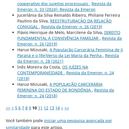
cooperativo dos sujeitos processuais
,
Revista da
Emeron: n. 33 (2024): Revista da Emeron
Jucerlânia da Silva Reinaldo Ribeiro, Philiane Ferreira
Paulino da Silva,
REESTRUTURAÇÃO DA RELAÇÃO
CONJUGAL
,
Revista da Emeron: n. 26 (2019)
Flávio Henrique de Melo, Marcilene da Silva,
DIREITO
FUNDAMENTAL À CONVIVÊNCIA FAMILIAR
,
Revista da
Emeron: n. 26 (2019)
Haruo Mizusaki,
A População Carcerária Feminina de Ji
Paraná e o (Re)Verso da Lei Maria da Penha
,
Revista
da Emeron: n. 28 (2021)
Inês Moreira da Costa,
OS JUÍZES NA
CONTEMPORANEIDADE
,
Revista da Emeron: n. 24
(2018)
Haruo Mizusaki,
A POPULAÇÃO CARCERÁRIA
FEMININA DO ESTADO DE RONDÔNIA
,
Revista da
Emeron: n. 24 (2018)
<<
<
5
6
7
8
9
10
11
12
13
14
>
>>
Você também pode
iniciar uma pesquisa avançada por
similaridade
para este artigo.