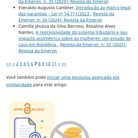
da Emeron: n. 35 (2025): Revista da Emeron
Everaldo Augusto Cambler,
Introdução ao marco legal
das garantias – Lei nº 14.711/2023
,
Revista da
Emeron: n. 34 (2024): Revista da Emeron
Camilla Jéssica da Silva Barroso, Rosalina Alves
Nantes,
A regressividade do sistema tributário e seu
impacto assimétrico sobre as mulheres: um estudo de
caso em Rondônia
,
Revista da Emeron: n. 35 (2025):
Revista da Emeron
<<
<
2
3
4
5
6
7
8
9
10
11
>
>>
Você também pode
iniciar uma pesquisa avançada por
similaridade
para este artigo.