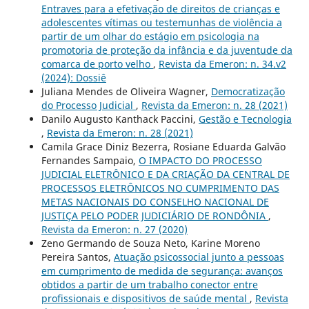
Entraves para a efetivação de direitos de crianças e
adolescentes vítimas ou testemunhas de violência a
partir de um olhar do estágio em psicologia na
promotoria de proteção da infância e da juventude da
comarca de porto velho
,
Revista da Emeron: n. 34.v2
(2024): Dossiê
Juliana Mendes de Oliveira Wagner,
Democratização
do Processo Judicial
,
Revista da Emeron: n. 28 (2021)
Danilo Augusto Kanthack Paccini,
Gestão e Tecnologia
,
Revista da Emeron: n. 28 (2021)
Camila Grace Diniz Bezerra, Rosiane Eduarda Galvão
Fernandes Sampaio,
O IMPACTO DO PROCESSO
JUDICIAL ELETRÔNICO E DA CRIAÇÃO DA CENTRAL DE
PROCESSOS ELETRÔNICOS NO CUMPRIMENTO DAS
METAS NACIONAIS DO CONSELHO NACIONAL DE
JUSTIÇA PELO PODER JUDICIÁRIO DE RONDÔNIA
,
Revista da Emeron: n. 27 (2020)
Zeno Germando de Souza Neto, Karine Moreno
Pereira Santos,
Atuação psicossocial junto a pessoas
em cumprimento de medida de segurança: avanços
obtidos a partir de um trabalho conector entre
profissionais e dispositivos de saúde mental
,
Revista