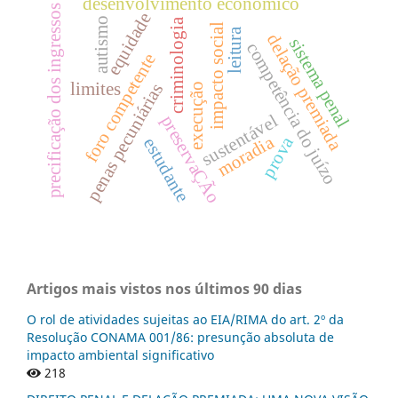
desenvolvimento econômico
precificação dos ingressos
equidade
autismo
criminologia
impacto social
leitura
delação premiada
sistema penal
competência do juízo
foro competente
limites
penas pecuniárias
execução
sustentável
preservaÇÃo
moradia
prova
estudante
Artigos mais vistos nos últimos 90 dias
O rol de atividades sujeitas ao EIA/RIMA do art. 2º da
Resolução CONAMA 001/86: presunção absoluta de
impacto ambiental significativo
218