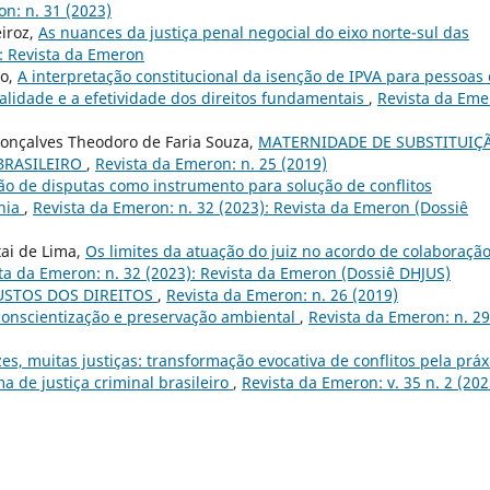
n: n. 31 (2023)
eiroz,
As nuances da justiça penal negocial do eixo norte-sul das
): Revista da Emeron
lo,
A interpretação constitucional da isenção de IPVA para pessoas
galidade e a efetividade dos direitos fundamentais
,
Revista da Eme
Gonçalves Theodoro de Faria Souza,
MATERNIDADE DE SUBSTITUIÇ
BRASILEIRO
,
Revista da Emeron: n. 25 (2019)
o de disputas como instrumento para solução de conflitos
ônia
,
Revista da Emeron: n. 32 (2023): Revista da Emeron (Dossiê
ai de Lima,
Os limites da atuação do juiz no acordo de colaboraçã
ta da Emeron: n. 32 (2023): Revista da Emeron (Dossiê DHJUS)
USTOS DOS DIREITOS
,
Revista da Emeron: n. 26 (2019)
 conscientização e preservação ambiental
,
Revista da Emeron: n. 29
es, muitas justiças: transformação evocativa de conflitos pela práx
ma de justiça criminal brasileiro
,
Revista da Emeron: v. 35 n. 2 (202