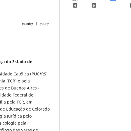
0
0
|
monthly
yearly
iça do Estado de
sidade Católica (PUC/RS)
ia (FCR) e pela
es de Buenos Aires -
sidade Federal de
ília pela FCR, em
 de Educação de Colorado
gia Jurídica pelo
icologia pela
cólogo das Varas de