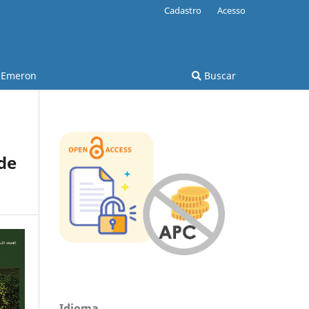
Cadastro
Acesso
Emeron
Buscar
de
Idioma