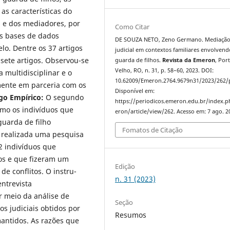
 as características do
s e dos mediadores, por
Como Citar
As bases de dados
DE SOUZA NETO, Zeno Germano. Mediaçã
elo. Dentre os 37 artigos
judicial em contextos familiares envolvend
 sete artigos. Observou-se
guarda de filhos.
Revista da Emeron
, Por
Velho, RO, n. 31, p. 58–60, 2023. DOI:
 multidisciplinar e o
10.62009/Emeron.2764.9679n31/2023/262/
mente em parceria com os
Disponível em:
igo Empírico:
O segundo
https://periodicos.emeron.edu.br/index.
como os indivíduos que
eron/article/view/262. Acesso em: 7 ago. 2
guarda de filho
Fomatos de Citação
i realizada uma pesquisa
2 in­divíduos que
hos e que fizeram um
Edição
de conflitos. O instru­
n. 31 (2023)
entrevista
r meio da análise de
Seção
s judiciais obtidos por
Resumos
antidos. As razões que