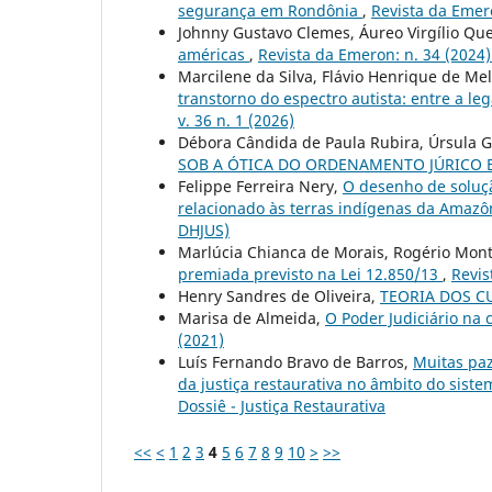
segurança em Rondônia
,
Revista da Emero
Johnny Gustavo Clemes, Áureo Virgílio Qu
américas
,
Revista da Emeron: n. 34 (2024
Marcilene da Silva, Flávio Henrique de Me
transtorno do espectro autista: entre a le
v. 36 n. 1 (2026)
Débora Cândida de Paula Rubira, Úrsula 
SOB A ÓTICA DO ORDENAMENTO JÚRICO 
Felippe Ferreira Nery,
O desenho de soluçã
relacionado às terras indígenas da Amaz
DHJUS)
Marlúcia Chianca de Morais, Rogério Mont
premiada previsto na Lei 12.850/13
,
Revis
Henry Sandres de Oliveira,
TEORIA DOS C
Marisa de Almeida,
O Poder Judiciário na
(2021)
Luís Fernando Bravo de Barros,
Muitas paz
da justiça restaurativa no âmbito do siste
Dossiê - Justiça Restaurativa
<<
<
1
2
3
4
5
6
7
8
9
10
>
>>