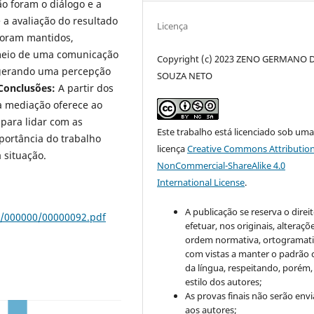
o foram o diálogo e a
 a avaliação do resultado
Licença
 foram mantidos,
meio de uma comunicação
Copyright (c) 2023 ZENO GERMANO 
, gerando uma percepção
SOUZA NETO
Conclusões:
A par­tir dos
a mediação oferece ao
para lidar com as
Este trabalho está licenciado sob um
mportância do trabalho
licença
Creative Commons Attribution
 situação.
NonCommercial-ShareAlike 4.0
International License
.
A publicação se reserva o direi
s/000000/00000092.pdf
efetuar, nos originais, alteraçõ
ordem normativa, ortogramatic
com vistas a manter o padrão 
da língua, respeitando, porém,
estilo dos autores;
As provas finais não serão env
aos autores;