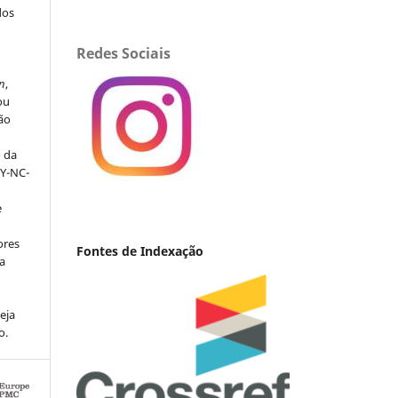
dos
s
Redes Sociais
n
,
ou
ção
o da
BY-NC-
e
ores
Fontes de Indexação
va
eja
o.