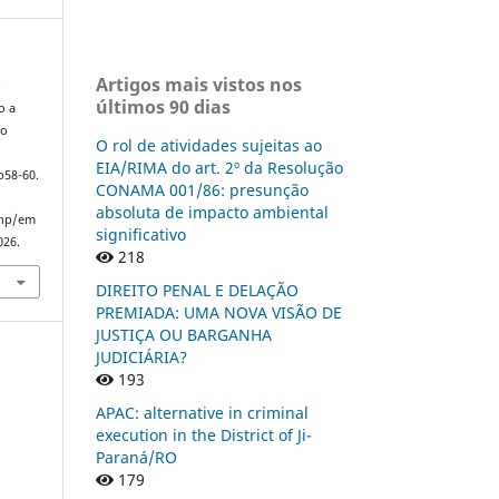
Artigos mais vistos nos
o
últimos 90 dias
o a
to
O rol de atividades sujeitas ao
EIA/RIMA do art. 2º da Resolução
p58-60.
CONAMA 001/86: presunção
absoluta de impacto ambiental
php/em
significativo
026.
218
DIREITO PENAL E DELAÇÃO
PREMIADA: UMA NOVA VISÃO DE
JUSTIÇA OU BARGANHA
JUDICIÁRIA?
193
APAC: alternative in criminal
execution in the District of Ji-
Paraná/RO
179