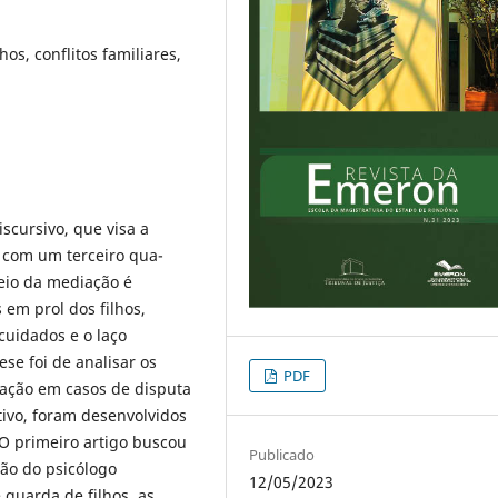
hos, conflitos familiares,
scursivo, que visa a
 com um terceiro qua­
eio da mediação é
 em prol dos filhos,
cuidados e o laço
ese foi de analisar os
PDF
iação em casos de disputa
tivo, foram desenvolvidos
O primeiro artigo buscou
Publicado
ção do psicólogo
12/05/2023
guarda de filhos, as