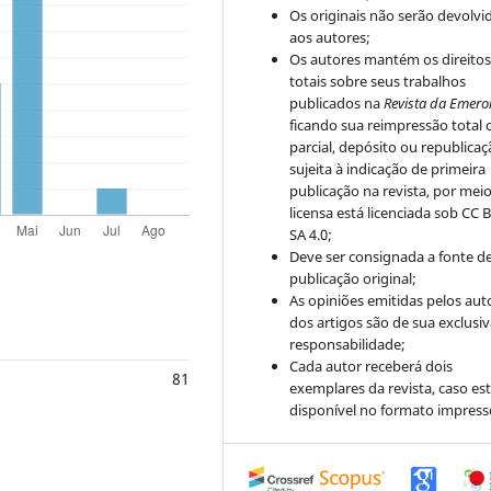
Os originais não serão devolvi
aos autores;
Os autores mantém os direito
totais sobre seus trabalhos
publicados na
Revista da Emero
ficando sua reimpressão total 
parcial, depósito ou republica
sujeita à indicação de primeira
publicação na revista, por mei
licensa está licenciada sob CC 
SA 4.0;
Deve ser consignada a fonte d
publicação original;
As opiniões emitidas pelos aut
dos artigos são de sua exclusi
responsabilidade;
Cada autor receberá dois
81
exemplares da revista, caso est
disponível no formato impress