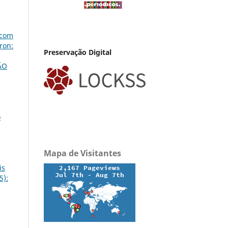
 com
ron:
Preservação Digital
ÃO
o
Mapa de Visitantes
is
5):