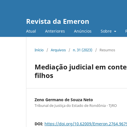
Revista da Emeron
Atual
Anteriores
Anúncios
Sobre
Início
/
Arquivos
/
n. 31 (2023)
/
Resumos
Mediação judicial em conte
filhos
Zeno Germano de Souza Neto
Tribunal de Justiça do Estado de Rondônia - TJRO
DOI:
https://doi.org/10.62009/Emeron.2764.96