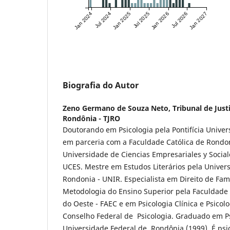
Jan 2024
Jul 2024
Jan 2025
Jul 2025
Jan 2026
Jul 2026
Jan 2027
Biografia do Autor
Zeno Germano de Souza Neto,
Tribunal de Just
Rondônia - TJRO
Doutorando em Psicologia pela Pontifícia Univer
em parceria com a Faculdade Católica de Rondon
Universidade de Ciencias Empresariales y Social
UCES. Mestre em Estudos Literários pela Univer
Rondonia - UNIR. Especialista em Direito de Fam
Metodologia do Ensino Superior pela Faculdade
do Oeste - FAEC e em Psicologia Clínica e Psicolo
Conselho Federal de Psicologia. Graduado em Ps
Universidade Federal de Rondônia (1999). É psi