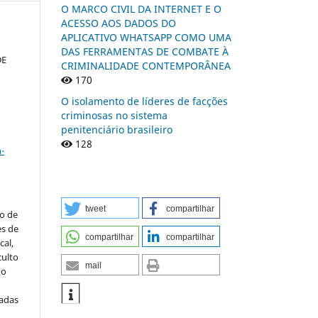
O MARCO CIVIL DA INTERNET E O
ACESSO AOS DADOS DO
APLICATIVO WHATSAPP COMO UMA
DAS FERRAMENTAS DE COMBATE À
DE
CRIMINALIDADE CONTEMPORÂNEA
170
O isolamento de líderes de facções
criminosas no sistema
penitenciário brasileiro
a
128
-
tweet
compartilhar
to de
es de
compartilhar
compartilhar
al,
culto
mail
 o
iadas