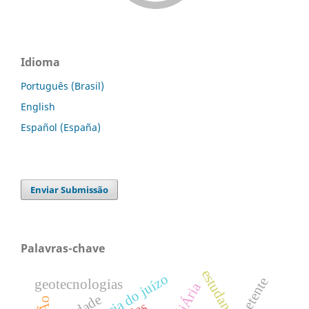
Idioma
Português (Brasil)
English
Español (España)
Enviar Submissão
Palavras-chave
estudante
competência do juízo
geotecnologias