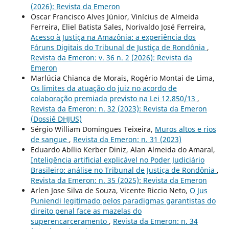
(2026): Revista da Emeron
Oscar Francisco Alves Júnior, Vinícius de Almeida
Ferreira, Eliel Batista Sales, Norivaldo José Ferreira,
Acesso à Justiça na Amazônia: a experiência dos
Fóruns Digitais do Tribunal de Justiça de Rondônia
,
Revista da Emeron: v. 36 n. 2 (2026): Revista da
Emeron
Marlúcia Chianca de Morais, Rogério Montai de Lima,
Os limites da atuação do juiz no acordo de
colaboração premiada previsto na Lei 12.850/13
,
Revista da Emeron: n. 32 (2023): Revista da Emeron
(Dossiê DHJUS)
Sérgio William Domingues Teixeira,
Muros altos e rios
de sangue
,
Revista da Emeron: n. 31 (2023)
Eduardo Abílio Kerber Diniz, Alan Almeida do Amaral,
Inteligência artificial explicável no Poder Judiciário
Brasileiro: análise no Tribunal de Justiça de Rondônia
,
Revista da Emeron: n. 35 (2025): Revista da Emeron
Arlen Jose Silva de Souza, Vicente Riccio Neto,
O Jus
Puniendi legitimado pelos paradigmas garantistas do
direito penal face as mazelas do
superencarceramento
,
Revista da Emeron: n. 34