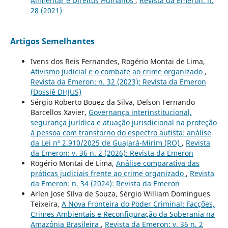
Alimentar e Direitos Humanos
,
Revista da Emeron: n.
28 (2021)
Artigos Semelhantes
Ivens dos Reis Fernandes, Rogério Montai de Lima,
Ativismo judicial e o combate ao crime organizado
,
Revista da Emeron: n. 32 (2023): Revista da Emeron
(Dossiê DHJUS)
Sérgio Roberto Bouez da Silva, Delson Fernando
Barcellos Xavier,
Governança interinstitucional,
segurança jurídica e atuação jurisdicional na proteção
à pessoa com transtorno do espectro autista: análise
da Lei nº 2.910/2025 de Guajará-Mirim (RO)
,
Revista
da Emeron: v. 36 n. 2 (2026): Revista da Emeron
Rogério Montai de Lima,
Análise comparativa das
práticas judiciais frente ao crime organizado
,
Revista
da Emeron: n. 34 (2024): Revista da Emeron
Arlen Jose Silva de Souza, Sérgio William Domingues
Teixeira,
A Nova Fronteira do Poder Criminal: Facções,
Crimes Ambientais e Reconfiguração da Soberania na
Amazônia Brasileira
,
Revista da Emeron: v. 36 n. 2