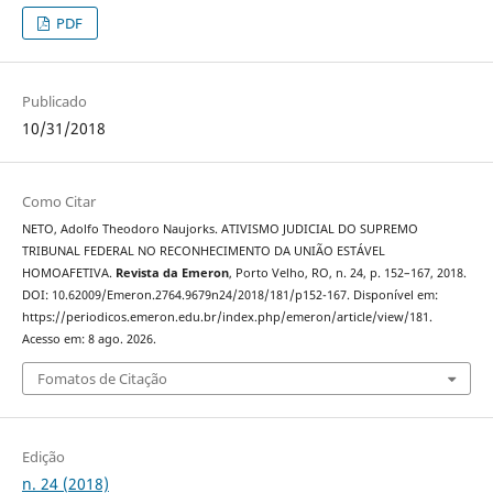
PDF
Publicado
10/31/2018
Como Citar
NETO, Adolfo Theodoro Naujorks. ATIVISMO JUDICIAL DO SUPREMO
TRIBUNAL FEDERAL NO RECONHECIMENTO DA UNIÃO ESTÁVEL
HOMOAFETIVA.
Revista da Emeron
, Porto Velho, RO, n. 24, p. 152–167, 2018.
DOI: 10.62009/Emeron.2764.9679n24/2018/181/p152-167. Disponível em:
https://periodicos.emeron.edu.br/index.php/emeron/article/view/181.
Acesso em: 8 ago. 2026.
Fomatos de Citação
Edição
n. 24 (2018)