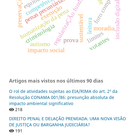
foro competente
regularizaÇÃo fundiÁria
equidade
preservaÇÃo
penas pecuniárias
inclusão digital
execução
humanização da pena
sustentável
leitura
criminologia
moradia
limites
votantes
prova
autismo
impacto social
Artigos mais vistos nos últimos 90 dias
O rol de atividades sujeitas ao EIA/RIMA do art. 2º da
Resolução CONAMA 001/86: presunção absoluta de
impacto ambiental significativo
218
DIREITO PENAL E DELAÇÃO PREMIADA: UMA NOVA VISÃO
DE JUSTIÇA OU BARGANHA JUDICIÁRIA?
191