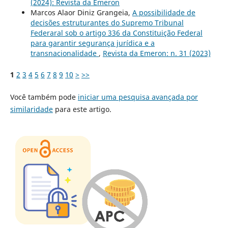
(2024): Revista da Emeron
Marcos Alaor Diniz Grangeia,
A possibilidade de
decisões estruturantes do Supremo Tribunal
Federaral sob o artigo 336 da Constituição Federal
para garantir segurança jurídica e a
transnacionalidade
,
Revista da Emeron: n. 31 (2023)
1
2
3
4
5
6
7
8
9
10
>
>>
Você também pode
iniciar uma pesquisa avançada por
similaridade
para este artigo.