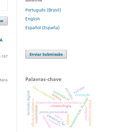
Português (Brasil)
English
ar
Español (España)
VA
Enviar Submissão
-167
Palavras-chave
itens
autismo
foro competente
moradia
sustentável
inclusão digital
leitura
execução
humanização da pena
eficácia sistêmica
violência estatal
desenvolvimento econômico
criminologia
visibilidade
estudante
penas pecuniárias
preservaÇÃo
prova
limites
equidade
votantes