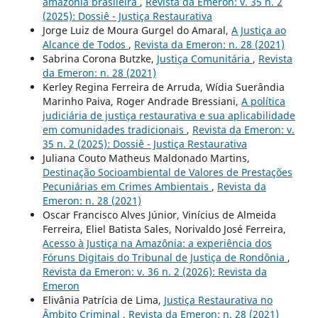
amazônia brasileira
,
Revista da Emeron: v. 35 n. 2
(2025): Dossiê - Justiça Restaurativa
Jorge Luiz de Moura Gurgel do Amaral,
A Justiça ao
Alcance de Todos
,
Revista da Emeron: n. 28 (2021)
Sabrina Corona Butzke,
Justiça Comunitária
,
Revista
da Emeron: n. 28 (2021)
Kerley Regina Ferreira de Arruda, Wídia Suerândia
Marinho Paiva, Roger Andrade Bressiani,
A política
judiciária de justiça restaurativa e sua aplicabilidade
em comunidades tradicionais
,
Revista da Emeron: v.
35 n. 2 (2025): Dossiê - Justiça Restaurativa
Juliana Couto Matheus Maldonado Martins,
Destinação Socioambiental de Valores de Prestações
Pecuniárias em Crimes Ambientais
,
Revista da
Emeron: n. 28 (2021)
Oscar Francisco Alves Júnior, Vinícius de Almeida
Ferreira, Eliel Batista Sales, Norivaldo José Ferreira,
Acesso à Justiça na Amazônia: a experiência dos
Fóruns Digitais do Tribunal de Justiça de Rondônia
,
Revista da Emeron: v. 36 n. 2 (2026): Revista da
Emeron
Elivânia Patrícia de Lima,
Justiça Restaurativa no
Âmbito Criminal
,
Revista da Emeron: n. 28 (2021)