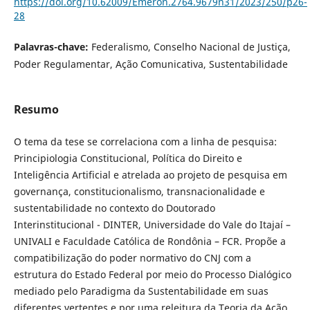
https://doi.org/10.62009/Emeron.2764.9679n31/2023/250/p26-
28
Palavras-chave:
Federalismo, Conselho Nacional de Justiça,
Poder Regulamentar, Ação Comunicativa, Sustentabilidade
Resumo
O tema da tese se correlaciona com a linha de pesquisa:
Principiologia Cons­titucional, Política do Direito e
Inteligência Artificial e atrelada ao projeto de pesquisa em
governança, constitucionalismo, transnacionalidade e
sustenta­bilidade no contexto do Doutorado
Interinstitucional - DINTER, Universidade do Vale do Itajaí –
UNIVALI e Faculdade Católica de Rondônia – FCR. Propõe a
compatibilização do poder normativo do CNJ com a
estrutura do Estado Federal por meio do Processo Dialógico
mediado pelo Paradigma da Susten­tabilidade em suas
diferentes vertentes e por uma releitura da Teoria da Ação