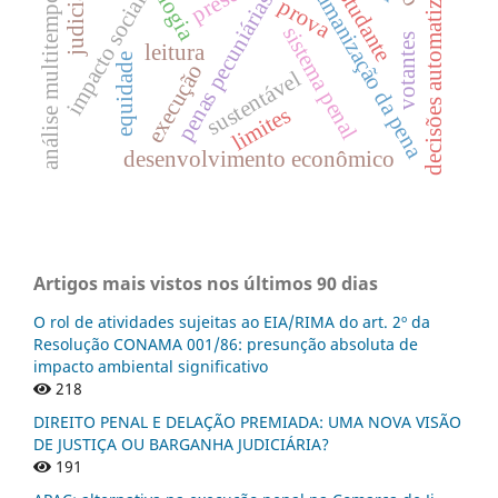
decisões automatizadas
análise multitemporal
humanização da pena
estudante
penas pecuniárias
impacto social
prova
sistema penal
votantes
leitura
equidade
execução
sustentável
limites
desenvolvimento econômico
Artigos mais vistos nos últimos 90 dias
O rol de atividades sujeitas ao EIA/RIMA do art. 2º da
Resolução CONAMA 001/86: presunção absoluta de
impacto ambiental significativo
218
DIREITO PENAL E DELAÇÃO PREMIADA: UMA NOVA VISÃO
DE JUSTIÇA OU BARGANHA JUDICIÁRIA?
191