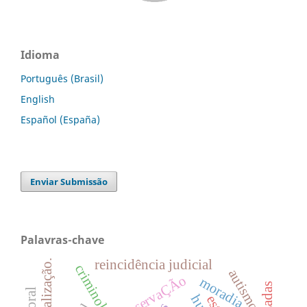
Idioma
Português (Brasil)
English
Español (España)
Enviar Submissão
Palavras-chave
reincidência judicial
judicialização.
criminologia
autismo
preservaÇÃo
moradia