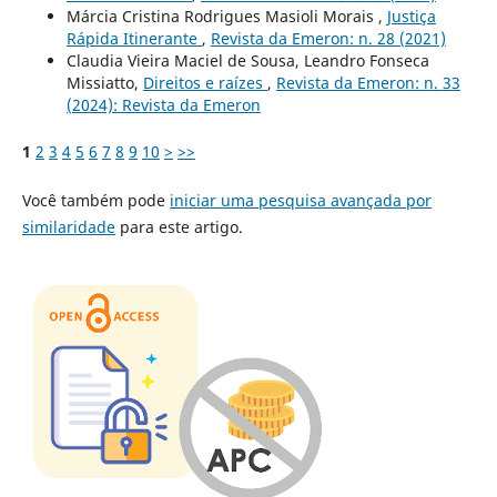
Márcia Cristina Rodrigues Masioli Morais ,
Justiça
Rápida Itinerante
,
Revista da Emeron: n. 28 (2021)
Claudia Vieira Maciel de Sousa, Leandro Fonseca
Missiatto,
Direitos e raízes
,
Revista da Emeron: n. 33
(2024): Revista da Emeron
1
2
3
4
5
6
7
8
9
10
>
>>
Você também pode
iniciar uma pesquisa avançada por
similaridade
para este artigo.