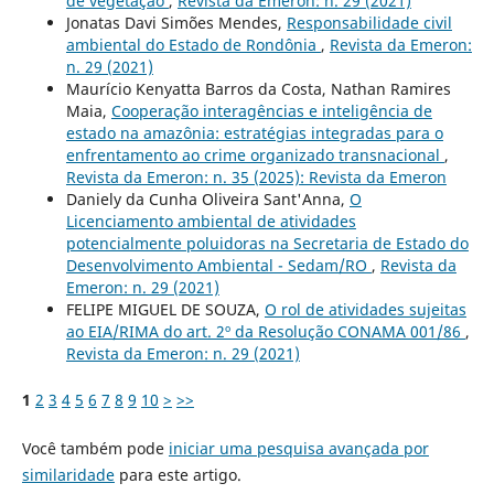
de vegetação
,
Revista da Emeron: n. 29 (2021)
Jonatas Davi Simões Mendes,
Responsabilidade civil
ambiental do Estado de Rondônia
,
Revista da Emeron:
n. 29 (2021)
Maurício Kenyatta Barros da Costa, Nathan Ramires
Maia,
Cooperação interagências e inteligência de
estado na amazônia: estratégias integradas para o
enfrentamento ao crime organizado transnacional
,
Revista da Emeron: n. 35 (2025): Revista da Emeron
Daniely da Cunha Oliveira Sant'Anna,
O
Licenciamento ambiental de atividades
potencialmente poluidoras na Secretaria de Estado do
Desenvolvimento Ambiental - Sedam/RO
,
Revista da
Emeron: n. 29 (2021)
FELIPE MIGUEL DE SOUZA,
O rol de atividades sujeitas
ao EIA/RIMA do art. 2º da Resolução CONAMA 001/86
,
Revista da Emeron: n. 29 (2021)
1
2
3
4
5
6
7
8
9
10
>
>>
Você também pode
iniciar uma pesquisa avançada por
similaridade
para este artigo.