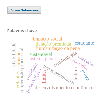
Enviar Submissão
Palavras-chave
impacto social
estudante
delação premiada
visibilidade
humanização da pena
cooperação processual
criminologia
autismo
sustentável
execução
sistema penal
moradia
equidade
penas pecuniárias
leitura
preservaÇÃo
prova
limites
votantes
desenvolvimento econômico