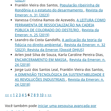
(2023)
Franklin Vieira dos Santos,
População ribeirinha de
Rondônia e o estatuto do desarmamento
,
Revista da
Emeron: n. 31 (2023)
Vanessa Cristina Ramos de Azevedo,
A LEITURA COMO
FERRAMENTA DE RESSOCIALIZAÇÃO NA CADEIA
PÚBLICA DE COLORADO DO OESTE/RO
,
Revista da
Emeron: n. 25 (2019)
Leandro da Costa Gandolfo,
A aplicação da teoria da
fidúcia no direito ambiental
,
Revista da Emeron: n. 32
(2023): Revista da Emeron (Dossiê DHJUS)
Arlen José Silva de Souza, Karla Caroline Pereira Dias,
ENCARCERAMENTO EM MASSA
,
Revista da Emeron: n.
24 (2018)
Jorge Luiz dos Santos Leal, Franklin Vieira dos Santos,
A DIMENSÃO TECNOLÓGICA DA SUSTENTABILIDADE E
AS REVOLUÇÕES INDUSTRIAIS
,
Revista da Emeron: n.
24 (2018)
<<
<
1
2
3
4
5
6
7
8
9
10
>
>>
Você também pode
iniciar uma pesquisa avançada por