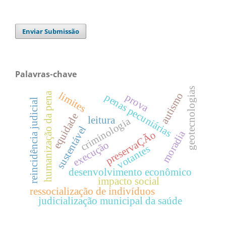
Enviar Submissão
Palavras-chave
geotecnologias
limites
humanização da pena
autismo
penas pecuniárias
prova
reincidência judicial
equidade
leitura
criminologia
sustentável
moradia
preservaÇÃo
execução
votantes
desenvolvimento econômico
impacto social
ressocialização de indivíduos
judicialização municipal da saúde