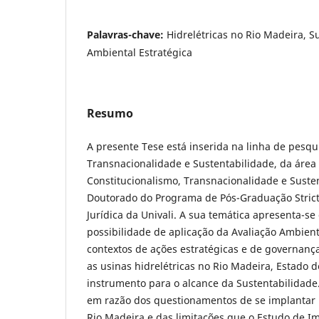
Palavras-chave:
Hidrelétricas no Rio Madeira, S
Ambiental Estratégica
Resumo
A presente Tese está inserida na linha de pesqu
Transnacionalida­de e Sustentabilidade, da áre
Constitucionalismo, Trans­nacionalidade e Suste
Doutorado do Programa de Pós-Graduação Stric
Jurídica da Univali. A sua temática apresenta-se
possibilidade de aplicação da Ava­liação Ambient
contextos de ações estratégicas e de governan
as usinas hidrelétricas no Rio Madeira, Estado
instrumento para o alcance da Sustentabilidade
em razão dos questionamentos de se implantar u
Rio Madeira e das limitações que o Estudo de I