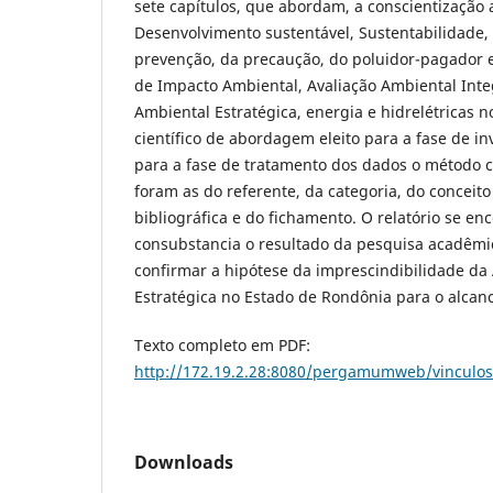
sete capítulos, que abordam, a conscien­tização
Desenvolvimento sustentável, Sustentabilidade, o
prevenção, da precaução, do poluidor-pagador e
de Impacto Ambiental, Avaliação Ambiental Integ
Ambiental Estratégica, energia e hidrelétricas 
científico de abordagem eleito para a fase de in
para a fase de tratamento dos dados o método c
foram as do referente, da categoria, do conceit
bibliográfica e do fichamento. O relatório se en
consubstancia o resultado da pesquisa acadêmi
confirmar a hipótese da im­prescindibilidade da
Estratégica no Estado de Rondônia para o alcan
Texto completo em PDF:
http://172.19.2.28:8080/pergamumweb/vinculo
Downloads