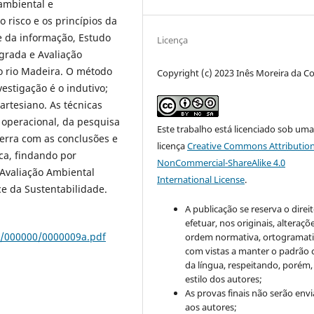
 ambiental e
 risco e os princípios da
 da informa­ção, Estudo
Licença
rada e Avalia­ção
no rio Madeira. O método
Copyright (c) 2023 Inês Moreira da C
vestigação é o indutivo;
artesiano. As técnicas
o operacional, da pesquisa
Este trabalho está licenciado sob um
cerra com as conclusões e
licença
Creative Commons Attribution
ca, findando por
NonCommercial-ShareAlike 4.0
 Avaliação Ambiental
International License
.
ce da Sustentabilidade.
A publicação se reserva o direi
efetuar, nos originais, alteraçõ
s/000000/0000009a.pdf
ordem normativa, ortogramatic
com vistas a manter o padrão 
da língua, respeitando, porém,
estilo dos autores;
As provas finais não serão env
aos autores;