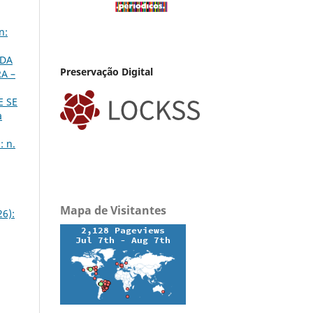
n:
 DA
Preservação Digital
A –
E SE
a
: n.
Mapa de Visitantes
26):