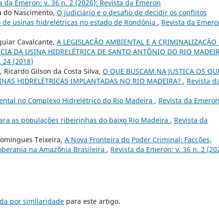
a da Emeron: v. 36 n. 2 (2026): Revista da Emeron
a do Nascimento,
O judiciário e o desafio de decidir os conflitos
o de usinas hidrelétricas no estado de Rondônia
,
Revista da Emero
guiar Cavalcante,
A LEGISLAÇÃO AMBIENTAL E A CRIMINALIZAÇÃO
NCIA DA USINA HIDRELÉTRICA DE SANTO ANTÔNIO DO RIO MADEIR
 24 (2018)
 Ricardo Gilson da Costa Silva,
O QUE BUSCAM NA JUSTIÇA OS QU
NAS HIDRELÉTRICAS IMPLANTADAS NO RIO MADEIRA?
,
Revista d
ental no Complexo Hidrelétrico do Rio Madeira
,
Revista da Emeron
 para as populações ribeirinhas do baixo Rio Madeira
,
Revista da
 Domingues Teixeira,
A Nova Fronteira do Poder Criminal: Facções,
oberania na Amazônia Brasileira
,
Revista da Emeron: v. 36 n. 2 (20
da por similaridade
para este artigo.