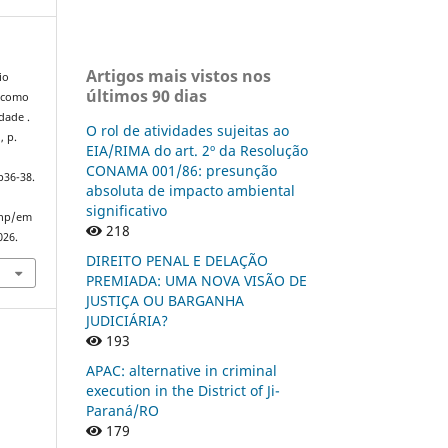
Artigos mais vistos nos
io
últimos 90 dias
a como
dade .
O rol de atividades sujeitas ao
, p.
EIA/RIMA do art. 2º da Resolução
CONAMA 001/86: presunção
p36-38.
absoluta de impacto ambiental
significativo
php/em
218
026.
DIREITO PENAL E DELAÇÃO
PREMIADA: UMA NOVA VISÃO DE
JUSTIÇA OU BARGANHA
JUDICIÁRIA?
193
APAC: alternative in criminal
execution in the District of Ji-
Paraná/RO
179