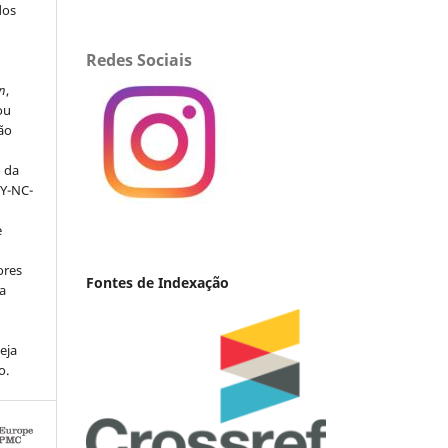
dos
s
Redes Sociais
n
,
ou
ção
o da
BY-NC-
e
ores
Fontes de Indexação
va
eja
o.