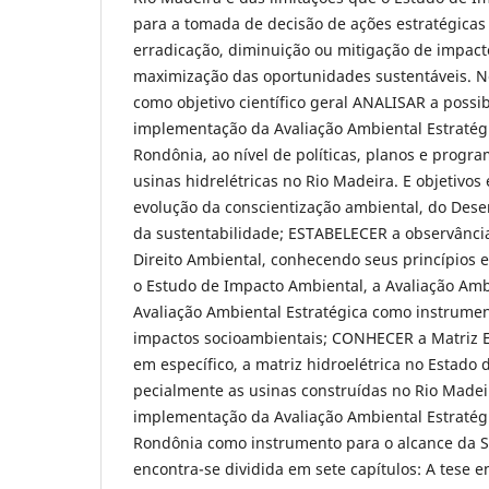
para a tomada de decisão de ações estratégicas 
erradicação, diminuição ou mitigação de impact
maximização das oportunidades sustentáveis. N
como objetivo científico geral ANALISAR a possi
implementação da Avaliação Ambiental Estratég
Rondônia, ao nível de políticas, planos e prog
usinas hidrelétricas no Rio Madeira. E objetivos
evolução da conscientização ambiental, do Dese
da sustentabilidade; ESTABELECER a obser­vância
Direito Ambiental, conhecendo seus princí­pios
o Estudo de Impacto Ambiental, a Avaliação Amb
Avaliação Ambiental Estratégica como instrume
impactos socioambientais; CONHECER a Matriz En
em específico, a matriz hidroelétrica no Estado 
pecialmente as usinas construídas no Rio Made
implementação da Avaliação Ambiental Estratég
Rondônia como instrumento para o alcance da Su
encontra-se dividida em sete capí­tulos: A tese 