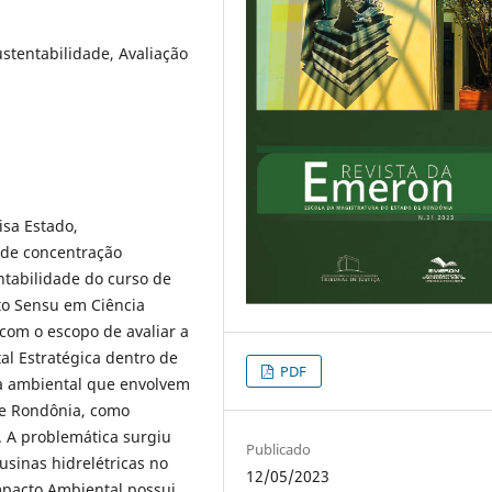
ustentabilidade, Avaliação
isa Estado,
a de concentração
ntabilidade do curso de
to Sensu em Ciência
 com o escopo de avaliar a
al Estratégica dentro de
PDF
ça ambiental que envolvem
 de Rondônia, como
. A problemática surgiu
Publicado
sinas hidrelétricas no
12/05/2023
mpacto Am­biental possui