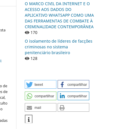
O MARCO CIVIL DA INTERNET E O
ACESSO AOS DADOS DO
APLICATIVO WHATSAPP COMO UMA
DAS FERRAMENTAS DE COMBATE À
CRIMINALIDADE CONTEMPORÂNEA
osta
170
O isolamento de líderes de facções
criminosas no sistema
penitenciário brasileiro
a
128
-
tweet
compartilhar
to de
es de
compartilhar
compartilhar
al,
culto
mail
 o
iadas