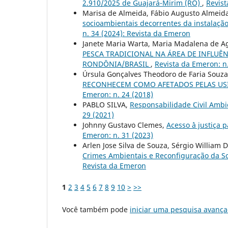
2.910/2025 de Guajará-Mirim (RO)
,
Revist
Marisa de Almeida, Fábio Augusto Almeid
socioambientais decorrentes da instalaçã
n. 34 (2024): Revista da Emeron
Janete Maria Warta, Maria Madalena de A
PESCA TRADICIONAL NA ÁREA DE INFLUÊ
RONDÔNIA/BRASIL
,
Revista da Emeron: n.
Úrsula Gonçalves Theodoro de Faria Souza,
RECONHECEM COMO AFETADOS PELAS USI
Emeron: n. 24 (2018)
PABLO SILVA,
Responsabilidade Civil Ambi
29 (2021)
Johnny Gustavo Clemes,
Acesso `à justiça
Emeron: n. 31 (2023)
Arlen Jose Silva de Souza, Sérgio William
Crimes Ambientais e Reconfiguração da S
Revista da Emeron
1
2
3
4
5
6
7
8
9
10
>
>>
Você também pode
iniciar uma pesquisa avança