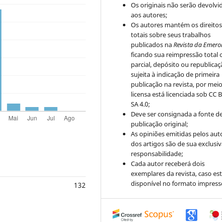
Os originais não serão devolvi
aos autores;
Os autores mantém os direito
totais sobre seus trabalhos
publicados na
Revista da Emero
ficando sua reimpressão total 
parcial, depósito ou republica
sujeita à indicação de primeira
publicação na revista, por mei
licensa está licenciada sob CC 
SA 4.0;
Deve ser consignada a fonte d
publicação original;
As opiniões emitidas pelos aut
dos artigos são de sua exclusi
responsabilidade;
Cada autor receberá dois
exemplares da revista, caso est
disponível no formato impress
132