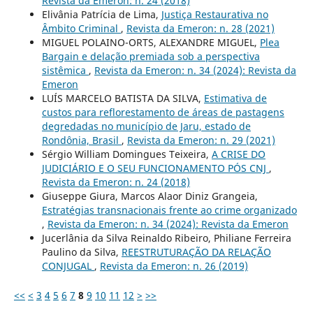
Revista da Emeron: n. 24 (2018)
Elivânia Patrícia de Lima,
Justiça Restaurativa no
Âmbito Criminal
,
Revista da Emeron: n. 28 (2021)
MIGUEL POLAINO-ORTS, ALEXANDRE MIGUEL,
Plea
Bargain e delação premiada sob a perspectiva
sistêmica
,
Revista da Emeron: n. 34 (2024): Revista da
Emeron
LUÍS MARCELO BATISTA DA SILVA,
Estimativa de
custos para reflorestamento de áreas de pastagens
degredadas no município de Jaru, estado de
Rondônia, Brasil
,
Revista da Emeron: n. 29 (2021)
Sérgio William Domingues Teixeira,
A CRISE DO
JUDICIÁRIO E O SEU FUNCIONAMENTO PÓS CNJ
,
Revista da Emeron: n. 24 (2018)
Giuseppe Giura, Marcos Alaor Diniz Grangeia,
Estratégias transnacionais frente ao crime organizado
,
Revista da Emeron: n. 34 (2024): Revista da Emeron
Jucerlânia da Silva Reinaldo Ribeiro, Philiane Ferreira
Paulino da Silva,
REESTRUTURAÇÃO DA RELAÇÃO
CONJUGAL
,
Revista da Emeron: n. 26 (2019)
<<
<
3
4
5
6
7
8
9
10
11
12
>
>>