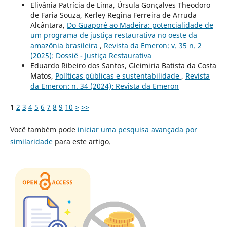
Elivânia Patrícia de Lima, Úrsula Gonçalves Theodoro
de Faria Souza, Kerley Regina Ferreira de Arruda
Alcântara,
Do Guaporé ao Madeira: potencialidade de
um programa de justiça restaurativa no oeste da
amazônia brasileira
,
Revista da Emeron: v. 35 n. 2
(2025): Dossiê - Justiça Restaurativa
Eduardo Ribeiro dos Santos, Gleimiria Batista da Costa
Matos,
Políticas públicas e sustentabilidade
,
Revista
da Emeron: n. 34 (2024): Revista da Emeron
1
2
3
4
5
6
7
8
9
10
>
>>
Você também pode
iniciar uma pesquisa avançada por
similaridade
para este artigo.