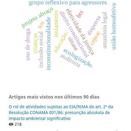
grupo reflexivo para agressores
união homoafetiva
projeto abraço
efetividade da justiça
bts
direito constitucional
isolamento
amazônia legal
dispensa
inconstitucionalidade
tcu
uso de droga
educação.
cejusc
inclusão social
crianças
sinase
ecologização.
auditoria
Artigos mais vistos nos últimos 90 dias
O rol de atividades sujeitas ao EIA/RIMA do art. 2º da
Resolução CONAMA 001/86: presunção absoluta de
impacto ambiental significativo
218