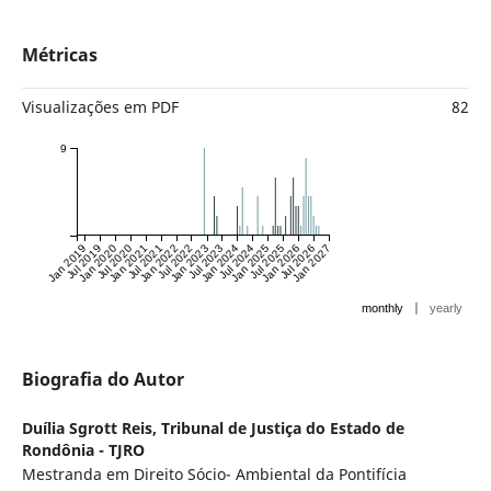
Métricas
Visualizações em PDF
82
9
Jan 2019
Jul 2019
Jan 2020
Jul 2020
Jan 2021
Jul 2021
Jan 2022
Jul 2022
Jan 2023
Jul 2023
Jan 2024
Jul 2024
Jan 2025
Jul 2025
Jan 2026
Jul 2026
Jan 2027
|
monthly
yearly
Biografia do Autor
Duília Sgrott Reis,
Tribunal de Justiça do Estado de
Rondônia - TJRO
Mestranda em Direito Sócio- Ambiental da Pontifícia