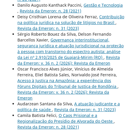
Danilo Augusto Kanthack Paccini,
Gestão e Tecnologia
,
Revista da Emeron: n. 28 (2021)
Deisy Cristhian Lorena de Oliveira Ferraz,
Contribuição
na política jurídica na solução de litígios no Brasil
,
Revista da Emeron: n. 31 (2023)
Sérgio Roberto Bouez da Silva, Delson Fernando
Barcellos Xavier,
Governança interinstitucional,
segurança jurídica e atuação jurisdicional na proteção
à pessoa com transtorno do espectro autista: análise
da Lei nº 2.910/2025 de Guajará-Mirim (RO)
,
Revista
da Emeron: v. 36 n. 2 (2026): Revista da Emeron
Oscar Francisco Alves Júnior, Vinícius de Almeida
Ferreira, Eliel Batista Sales, Norivaldo José Ferreira,
Acesso à Justiça na Amazônia: a experiência dos
Fóruns Digitais do Tribunal de Justiça de Rondônia
,
Revista da Emeron: v. 36 n. 2 (2026): Revista da
Emeron
Audarzean Santana da Silva,
A atuação judicante e a
política de saúde
,
Revista da Emeron: n. 31 (2023)
Camila Batista Felici,
O Caos Prisional e a
Regionalização do Presídio de Alvorada do Oeste
,
Revista da Emeron: n. 28 (2021)