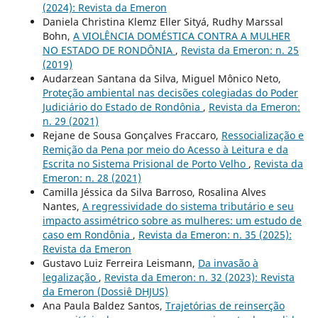
(2024): Revista da Emeron
Daniela Christina Klemz Eller Sityá, Rudhy Marssal
Bohn,
A VIOLÊNCIA DOMÉSTICA CONTRA A MULHER
NO ESTADO DE RONDÔNIA
,
Revista da Emeron: n. 25
(2019)
Audarzean Santana da Silva, Miguel Mônico Neto,
Proteção ambiental nas decisões colegiadas do Poder
Judiciário do Estado de Rondônia
,
Revista da Emeron:
n. 29 (2021)
Rejane de Sousa Gonçalves Fraccaro,
Ressocialização e
Remição da Pena por meio do Acesso à Leitura e da
Escrita no Sistema Prisional de Porto Velho
,
Revista da
Emeron: n. 28 (2021)
Camilla Jéssica da Silva Barroso, Rosalina Alves
Nantes,
A regressividade do sistema tributário e seu
impacto assimétrico sobre as mulheres: um estudo de
caso em Rondônia
,
Revista da Emeron: n. 35 (2025):
Revista da Emeron
Gustavo Luiz Ferreira Leismann,
Da invasão à
legalização
,
Revista da Emeron: n. 32 (2023): Revista
da Emeron (Dossiê DHJUS)
Ana Paula Baldez Santos,
Trajetórias de reinserção