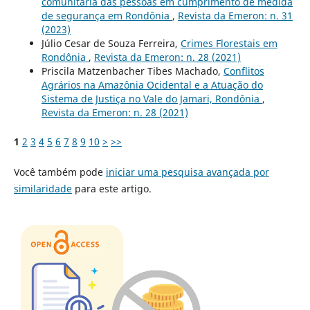
comunitária das pessoas em cumprimento de medida
de segurança em Rondônia
,
Revista da Emeron: n. 31
(2023)
Júlio Cesar de Souza Ferreira,
Crimes Florestais em
Rondônia
,
Revista da Emeron: n. 28 (2021)
Priscila Matzenbacher Tibes Machado,
Conflitos
Agrários na Amazônia Ocidental e a Atuação do
Sistema de Justiça no Vale do Jamari, Rondônia
,
Revista da Emeron: n. 28 (2021)
1
2
3
4
5
6
7
8
9
10
>
>>
Você também pode
iniciar uma pesquisa avançada por
similaridade
para este artigo.