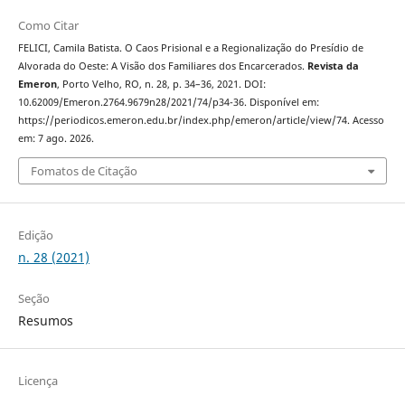
Como Citar
FELICI, Camila Batista. O Caos Prisional e a Regionalização do Presídio de
Alvorada do Oeste: A Visão dos Familiares dos Encarcerados.
Revista da
Emeron
, Porto Velho, RO, n. 28, p. 34–36, 2021. DOI:
10.62009/Emeron.2764.9679n28/2021/74/p34-36. Disponível em:
https://periodicos.emeron.edu.br/index.php/emeron/article/view/74. Acesso
em: 7 ago. 2026.
Fomatos de Citação
Edição
n. 28 (2021)
Seção
Resumos
Licença