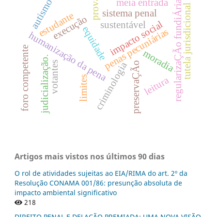
prova
autismo
meia entrada
regularizaÇÃo fundiÁria
tutela jurisdicional
sistema penal
estudante
execução
impacto social
sustentável
equidade
penas pecuniárias
humanização da pena
foro competente
moradia
judicialização.
votantes
criminologia
preservaÇÃo
limites
leitura
Artigos mais vistos nos últimos 90 dias
O rol de atividades sujeitas ao EIA/RIMA do art. 2º da
Resolução CONAMA 001/86: presunção absoluta de
impacto ambiental significativo
218
DIREITO PENAL E DELAÇÃO PREMIADA: UMA NOVA VISÃO