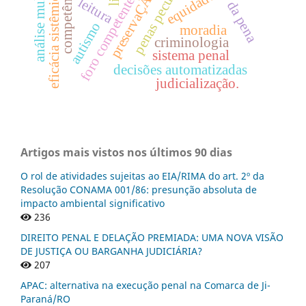
penas pecuniárias
preservaÇÃo
equidade
eficácia sistêmica
foro competente
leitura
autismo
moradia
criminologia
sistema penal
decisões automatizadas
judicialização.
Artigos mais vistos nos últimos 90 dias
O rol de atividades sujeitas ao EIA/RIMA do art. 2º da
Resolução CONAMA 001/86: presunção absoluta de
impacto ambiental significativo
236
DIREITO PENAL E DELAÇÃO PREMIADA: UMA NOVA VISÃO
DE JUSTIÇA OU BARGANHA JUDICIÁRIA?
207
APAC: alternativa na execução penal na Comarca de Ji-
Paraná/RO