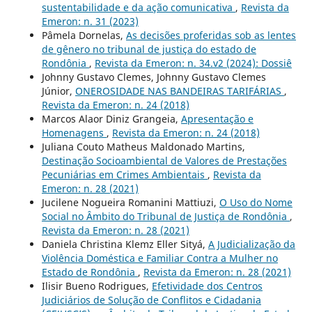
sustentabilidade e da ação comunicativa
,
Revista da
Emeron: n. 31 (2023)
Pâmela Dornelas,
As decisões proferidas sob as lentes
de gênero no tribunal de justiça do estado de
Rondônia
,
Revista da Emeron: n. 34.v2 (2024): Dossiê
Johnny Gustavo Clemes, Johnny Gustavo Clemes
Júnior,
ONEROSIDADE NAS BANDEIRAS TARIFÁRIAS
,
Revista da Emeron: n. 24 (2018)
Marcos Alaor Diniz Grangeia,
Apresentação e
Homenagens
,
Revista da Emeron: n. 24 (2018)
Juliana Couto Matheus Maldonado Martins,
Destinação Socioambiental de Valores de Prestações
Pecuniárias em Crimes Ambientais
,
Revista da
Emeron: n. 28 (2021)
Jucilene Nogueira Romanini Mattiuzi,
O Uso do Nome
Social no Âmbito do Tribunal de Justiça de Rondônia
,
Revista da Emeron: n. 28 (2021)
Daniela Christina Klemz Eller Sityá,
A Judicialização da
Violência Doméstica e Familiar Contra a Mulher no
Estado de Rondônia
,
Revista da Emeron: n. 28 (2021)
Ilisir Bueno Rodrigues,
Efetividade dos Centros
Judiciários de Solução de Conflitos e Cidadania