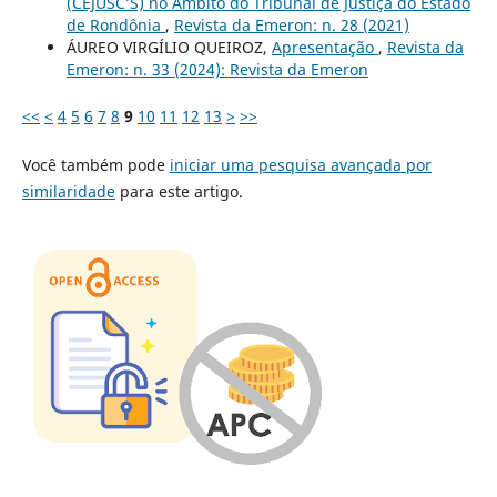
(CEJUSC’S) no Âmbito do Tribunal de Justiça do Estado
de Rondônia
,
Revista da Emeron: n. 28 (2021)
ÁUREO VIRGÍLIO QUEIROZ,
Apresentação
,
Revista da
Emeron: n. 33 (2024): Revista da Emeron
<<
<
4
5
6
7
8
9
10
11
12
13
>
>>
Você também pode
iniciar uma pesquisa avançada por
similaridade
para este artigo.