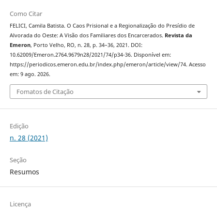
Como Citar
FELICI, Camila Batista. O Caos Prisional e a Regionalização do Presídio de
Alvorada do Oeste: A Visão dos Familiares dos Encarcerados.
Revista da
Emeron
, Porto Velho, RO, n. 28, p. 34–36, 2021. DOI:
10.62009/Emeron.2764.9679n28/2021/74/p34-36. Disponível em:
https://periodicos.emeron.edu.br/index.php/emeron/article/view/74. Acesso
em: 9 ago. 2026.
Fomatos de Citação
Edição
n. 28 (2021)
Seção
Resumos
Licença