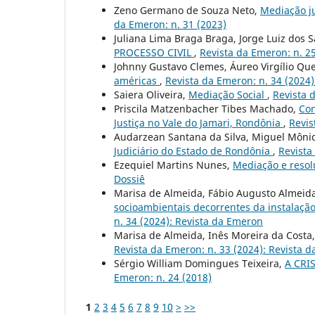
Zeno Germano de Souza Neto,
Mediação ju
da Emeron: n. 31 (2023)
Juliana Lima Braga Braga, Jorge Luiz dos S
PROCESSO CIVIL
,
Revista da Emeron: n. 2
Johnny Gustavo Clemes, Áureo Virgílio Qu
américas
,
Revista da Emeron: n. 34 (2024
Saiera Oliveira,
Mediação Social
,
Revista 
Priscila Matzenbacher Tibes Machado,
Con
Justiça no Vale do Jamari, Rondônia
,
Revis
Audarzean Santana da Silva, Miguel Môni
Judiciário do Estado de Rondônia
,
Revista
Ezequiel Martins Nunes,
Mediação e resol
Dossiê
Marisa de Almeida, Fábio Augusto Almeid
socioambientais decorrentes da instalaçã
n. 34 (2024): Revista da Emeron
Marisa de Almeida, Inês Moreira da Costa
Revista da Emeron: n. 33 (2024): Revista 
Sérgio William Domingues Teixeira,
A CRI
Emeron: n. 24 (2018)
1
2
3
4
5
6
7
8
9
10
>
>>