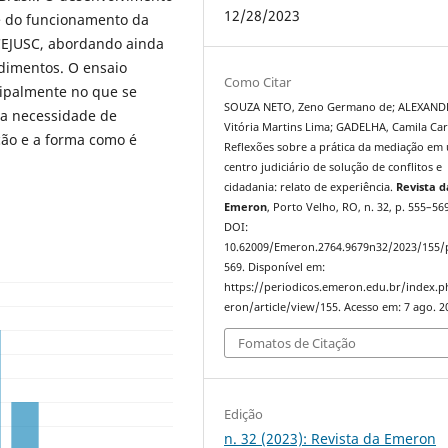
12/28/2023
se do funcionamento da
 CEJUSC, abordando ainda
ndimentos. O ensaio
Como Citar
cipalmente no que se
SOUZA NETO, Zeno Germano de; ALEXAND
 a necessidade de
Vitória Martins Lima; GADELHA, Camila Car
ção e a forma como é
Reflexões sobre a prática da mediação em
centro judiciário de solução de conflitos e
cidadania: relato de experiência.
Revista d
Emeron
, Porto Velho, RO, n. 32, p. 555–569
DOI:
10.62009/Emeron.2764.9679n32/2023/155/
569. Disponível em:
https://periodicos.emeron.edu.br/index.
eron/article/view/155. Acesso em: 7 ago. 2
Fomatos de Citação
Edição
n. 32 (2023): Revista da Emeron