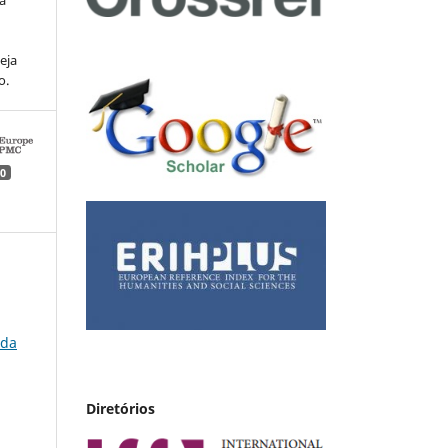
va
eja
o.
0
 da
Diretórios