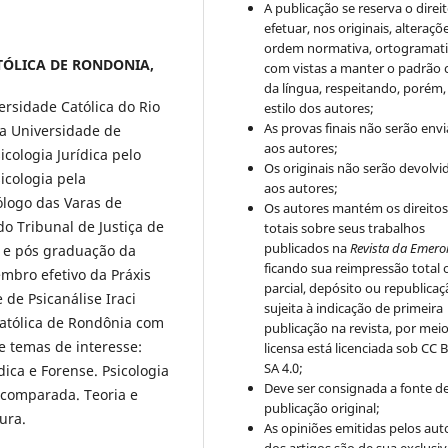
A publicação se reserva o direi
efetuar, nos originais, alteraçõ
ordem normativa, ortogramatic
ÓLICA DE RONDONIA,
com vistas a manter o padrão 
da língua, respeitando, porém,
versidade Católica do Rio
estilo dos autores;
As provas finais não serão env
la Universidade de
aos autores;
icologia Jurídica pelo
Os originais não serão devolvi
icologia pela
aos autores;
ólogo das Varas de
Os autores mantém os direito
o Tribunal de Justiça de
totais sobre seus trabalhos
publicados na
Revista da Emero
o e pós graduação da
ficando sua reimpressão total 
mbro efetivo da Práxis
parcial, depósito ou republica
 de Psicanálise Iraci
sujeita à indicação de primeira
Católica de Rondônia com
publicação na revista, por mei
e temas de interesse:
licensa está licenciada sob CC 
SA 4.0;
ídica e Forense. Psicologia
Deve ser consignada a fonte d
a comparada. Teoria e
publicação original;
tura.
As opiniões emitidas pelos aut