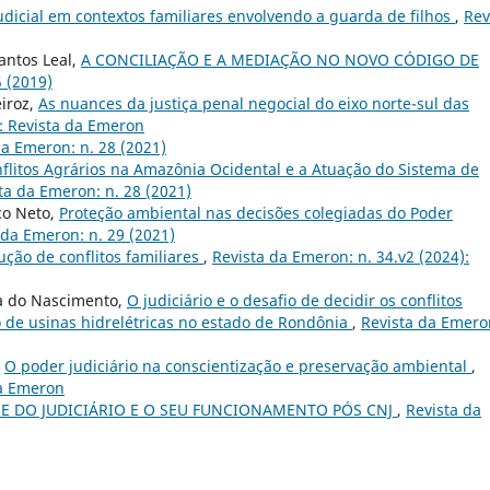
dicial em contextos familiares envolvendo a guarda de filhos
,
Rev
antos Leal,
A CONCILIAÇÃO E A MEDIAÇÃO NO NOVO CÓDIGO DE
5 (2019)
eiroz,
As nuances da justiça penal negocial do eixo norte-sul das
): Revista da Emeron
da Emeron: n. 28 (2021)
flitos Agrários na Amazônia Ocidental e a Atuação do Sistema de
ta da Emeron: n. 28 (2021)
co Neto,
Proteção ambiental nas decisões colegiadas do Poder
 da Emeron: n. 29 (2021)
ução de conflitos familiares
,
Revista da Emeron: n. 34.v2 (2024):
a do Nascimento,
O judiciário e o desafio de decidir os conflitos
o de usinas hidrelétricas no estado de Rondônia
,
Revista da Emero
,
O poder judiciário na conscientização e preservação ambiental
,
da Emeron
SE DO JUDICIÁRIO E O SEU FUNCIONAMENTO PÓS CNJ
,
Revista da