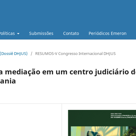
Políticas
Submissões
Contato
Periódicos Emeron
 (Dossiê DHJUS)
/
RESUMOS-V Congresso Internacional DHJUS
da mediação em um centro judiciário d
dania