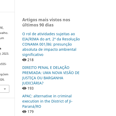
Artigos mais vistos nos
últimos 90 dias
RE,
valho.
O rol de atividades sujeitas ao
 um
EIA/RIMA do art. 2º da Resolução
CONAMA 001/86: presunção
a
absoluta de impacto ambiental
, 2023.
significativo
218
p555-
DIREITO PENAL E DELAÇÃO
PREMIADA: UMA NOVA VISÃO DE
php/em
JUSTIÇA OU BARGANHA
026.
JUDICIÁRIA?
193
APAC: alternative in criminal
execution in the District of Ji-
Paraná/RO
179