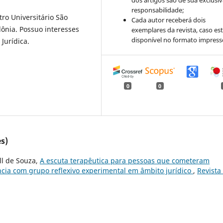
dos artigos são de sua exclusi
responsabilidade;
ro Universitário São
Cada autor receberá dois
dônia. Possuo interesses
exemplares da revista, caso est
disponível no formato impress
 Jurídica.
0
0
s)
ll de Souza,
A escuta terapêutica para pessoas que cometeram
ência com grupo reflexivo experimental em âmbito jurídico
,
Revista