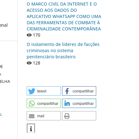
O MARCO CIVIL DA INTERNET E O
ACESSO AOS DADOS DO
APLICATIVO WHATSAPP COMO UMA
DAS FERRAMENTAS DE COMBATE À
onal
CRIMINALIDADE CONTEMPORÂNEA
170
O isolamento de líderes de facções
criminosas no sistema
penitenciário brasileiro
128
DE
A
DELHA
tweet
compartilhar
compartilhar
compartilhar
a
-
mail