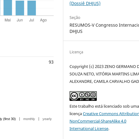
(Dossiê DHJUS)
Seção
RESUMOS-V Congresso Internaci
DHJUS
Licença
93
Copyright (c) 2023 ZENO GERMANO 
SOUZA NETO, VITÓRIA MARTINS LIM
ALEXANDRE, CAMILA CARVALHO GA
Este trabalho está licenciado sob um
licença
Creative Commons Attribution
|
|
ly (first 30)
monthly
yearly
NonCommercial-ShareAlike 4.0
International License
.