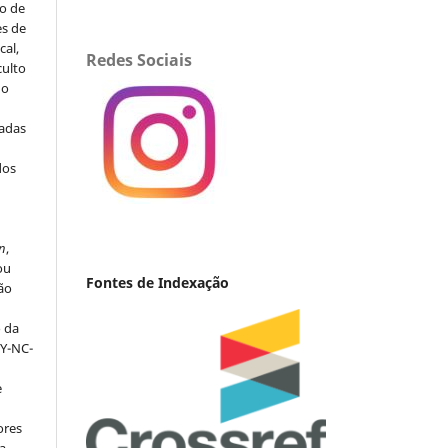
to de
es de
al,
Redes Sociais
culto
 o
iadas
dos
s
n
,
ou
Fontes de Indexação
ção
o da
BY-NC-
e
ores