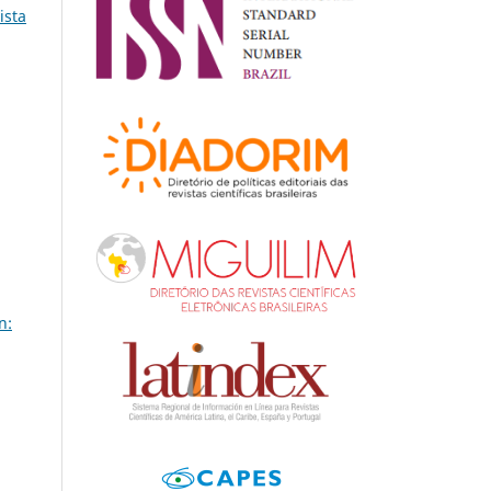
ista
n: