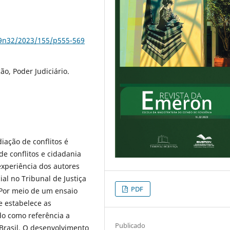
79n32/2023/155/p555-569
ão, Poder Judiciário.
iação de conflitos é
de conflitos e cidadania
experiência dos autores
al no Tribunal de Justiça
PDF
 Por meio de um ensaio
 e estabelece as
do como referência a
Publicado
 Brasil. O desenvolvimento