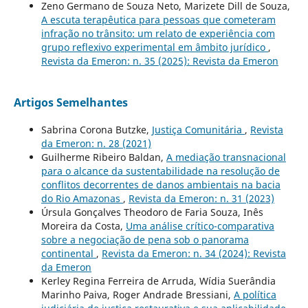
Zeno Germano de Souza Neto, Marizete Dill de Souza,
A escuta terapêutica para pessoas que cometeram
infração no trânsito: um relato de experiência com
grupo reflexivo experimental em âmbito jurídico
,
Revista da Emeron: n. 35 (2025): Revista da Emeron
Artigos Semelhantes
Sabrina Corona Butzke,
Justiça Comunitária
,
Revista
da Emeron: n. 28 (2021)
Guilherme Ribeiro Baldan,
A mediação transnacional
para o alcance da sustentabilidade na resolução de
conflitos decorrentes de danos ambientais na bacia
do Rio Amazonas
,
Revista da Emeron: n. 31 (2023)
Úrsula Gonçalves Theodoro de Faria Souza, Inês
Moreira da Costa,
Uma análise crítico-comparativa
sobre a negociação de pena sob o panorama
continental
,
Revista da Emeron: n. 34 (2024): Revista
da Emeron
Kerley Regina Ferreira de Arruda, Wídia Suerândia
Marinho Paiva, Roger Andrade Bressiani,
A política