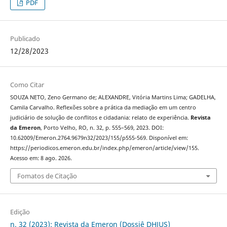
PDF
Publicado
12/28/2023
Como Citar
SOUZA NETO, Zeno Germano de; ALEXANDRE, Vitória Martins Lima; GADELHA,
Camila Carvalho. Reflexões sobre a prática da mediação em um centro
judiciário de solução de conflitos e cidadania: relato de experiência.
Revista
da Emeron
, Porto Velho, RO, n. 32, p. 555–569, 2023. DOI:
10.62009/Emeron.2764.9679n32/2023/155/p555-569. Disponível em:
https://periodicos.emeron.edu.br/index.php/emeron/article/view/155.
Acesso em: 8 ago. 2026.
Fomatos de Citação
Edição
n. 32 (2023): Revista da Emeron (Dossiê DHJUS)