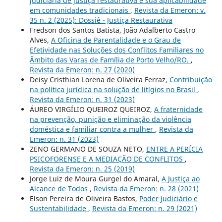
judiciária de justiça restaurativa e sua aplicabilidade
em comunidades tradicionais
,
Revista da Emeron: v.
35 n. 2 (2025): Dossiê - Justiça Restaurativa
Fredson dos Santos Batista, João Adalberto Castro
Alves,
A Oficina de Parentalidade e o Grau de
Efetividade nas Soluções dos Conflitos Familiares no
Âmbito das Varas de Família de Porto Velho/RO.
,
Revista da Emeron: n. 27 (2020)
Deisy Cristhian Lorena de Oliveira Ferraz,
Contribuição
na política jurídica na solução de litígios no Brasil
,
Revista da Emeron: n. 31 (2023)
ÁUREO VIRGÍLIO QUEIROZ QUEIROZ,
A fraternidade
na prevenção, punição e eliminação da violência
doméstica e familiar contra a mulher
,
Revista da
Emeron: n. 31 (2023)
ZENO GERMANO DE SOUZA NETO,
ENTRE A PERÍCIA
PSICOFORENSE E A MEDIAÇÃO DE CONFLITOS
,
Revista da Emeron: n. 25 (2019)
Jorge Luiz de Moura Gurgel do Amaral,
A Justiça ao
Alcance de Todos
,
Revista da Emeron: n. 28 (2021)
Elson Pereira de Oliveira Bastos,
Poder Judiciário e
Sustentabilidade
,
Revista da Emeron: n. 29 (2021)