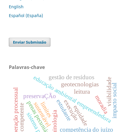
English
Español (España)
Enviar Submissão
Palavras-chave
gestão de resíduos
educação ambiental empreendedora
visibilidade
geotecnologias
impacto social
cooperação processual
leitura
preservaÇÃo
moradia
estudante
execução
penas pecuniárias
sustentável
limites
foro competente
equidade
criminologia
sistema penal
competência do juízo