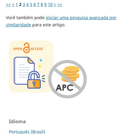
<<
<
1
2
3
4
5
6
7
8
9
10
>
>>
Você também pode
iniciar uma pesquisa avançada por
similaridade
para este artigo.
Idioma
Português (Brasil)