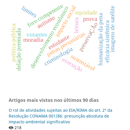
foro competente
impacto social
limites
desenvolvimento econômico
imagens de satélite
equidade
humanização da pena
autismo
prova
leitura
eficácia sistêmica
preservaÇÃo
política pública
delação premiada
penas pecuniárias
votantes
estudante
moradia
criminologia
sustentável
execução
Artigos mais vistos nos últimos 90 dias
O rol de atividades sujeitas ao EIA/RIMA do art. 2º da
Resolução CONAMA 001/86: presunção absoluta de
impacto ambiental significativo
218