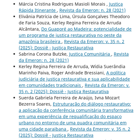
Márcia Cristina Rodrigues Masioli Morais ,
Justiça
Rápida Itinerante
,
Revista da Emeron: n. 28 (2021)
Elivânia Patrícia de Lima, Úrsula Gonçalves Theodoro
de Faria Souza, Kerley Regina Ferreira de Arruda
Alcântara,
Do Guaporé ao Madeira: potencialidade de
um programa de justiça restaurativa no oeste da
amazônia brasileira
,
Revista da Emeron: v. 35 n. 2
(2025): Dossiê - Justiça Restaurativa
Sabrina Corona Butzke,
Justiça Comunitária
,
Revista
da Emeron: n. 28 (2021)
Kerley Regina Ferreira de Arruda, Wídia Suerândia
Marinho Paiva, Roger Andrade Bressiani,
A política
judiciária de justiça restaurativa e sua aplicabilidade
em comunidades tradicionais
,
Revista da Emeron: v.
35 n. 2 (2025): Dossiê - Justiça Restaurativa
Suerda Gabriela Ferreira de Araújo, Ivna Mozart
Bezerra Soares,
Estruturação do diálogo restaurativo:
a aplicação da conferência comunitária transformativa
em uma experiência de requalificação do espaço
urbano no entorno de uma quadra comunitária em
uma cidade paraibana
,
Revista da Emeron: v. 35 n. 2
(2025): Dossiê - Justiça Restaurativa