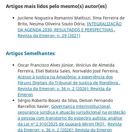
Artigos mais lidos pelo mesmo(s) autor(es)
Jucilene Nogueira Romanini Mattiuzi, Ilma Ferreira de
Brito, Neuma Oliveira Souto Dória,
INTEGRALIZAÇÃO
DA AGENDA 2030, RESULTADOS E PERSPECTIVAS
,
Revista da Emeron: n. 29 (2021)
Artigos Semelhantes
Oscar Francisco Alves Júnior, Vinícius de Almeida
Ferreira, Eliel Batista Sales, Norivaldo José Ferreira,
Acesso à Justiça na Amazônia: a experiência dos
Fóruns Digitais do Tribunal de Justiça de Rondônia
,
Revista da Emeron: v. 36 n. 2 (2026): Revista da
Emeron
Sérgio Roberto Bouez da Silva, Delson Fernando
Barcellos Xavier,
Governança interinstitucional,
segurança jurídica e atuação jurisdicional na proteção
à pessoa com transtorno do espectro autista: análise
da Lei nº 2.910/2025 de Guajará-Mirim (RO)
,
Revista
da Emeron: v. 36 n. 2 (2026): Revista da Emeron