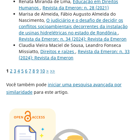
Renata Miranda de Lima,
Educação em Direitos
Humanos
,
Revista da Emeron: n. 28 (2021)
Marisa de Almeida, Fábio Augusto Almeida do
Nascimento,
O judiciário e o desafio de decidir os
conflitos socioambientais decorrentes da instalação
de usinas hidrelétricas no estado de Rondônia
,
Revista da Emeron: n. 34 (2024): Revista da Emeron
Claudia Vieira Maciel de Sousa, Leandro Fonseca
Missiatto,
Direitos e raízes
,
Revista da Emeron: n. 33
(2024): Revista da Emeron
1
2
3
4
5
6
7
8
9
10
>
>>
Você também pode
iniciar uma pesquisa avançada por
similaridade
para este artigo.