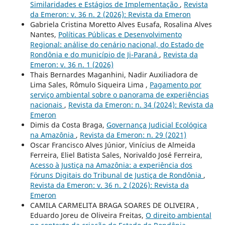
Similaridades e Estágios de Implementação
,
Revista
da Emeron: v. 36 n. 2 (2026): Revista da Emeron
Gabriela Cristina Moretto Alves Eusafa, Rosalina Alves
Nantes,
Políticas Públicas e Desenvolvimento
Regional: análise do cenário nacional, do Estado de
Rondônia e do município de Ji-Paraná
,
Revista da
Emeron: v. 36 n. 1 (2026)
Thais Bernardes Maganhini, Nadir Auxiliadora de
Lima Sales, Rômulo Siqueira Lima ,
Pagamento por
serviço ambiental sobre o panorama de experiências
nacionais
,
Revista da Emeron: n. 34 (2024): Revista da
Emeron
Dimis da Costa Braga,
Governança Judicial Ecológica
na Amazônia
,
Revista da Emeron: n. 29 (2021)
Oscar Francisco Alves Júnior, Vinícius de Almeida
Ferreira, Eliel Batista Sales, Norivaldo José Ferreira,
Acesso à Justiça na Amazônia: a experiência dos
Fóruns Digitais do Tribunal de Justiça de Rondônia
,
Revista da Emeron: v. 36 n. 2 (2026): Revista da
Emeron
CAMILA CARMELITA BRAGA SOARES DE OLIVEIRA ,
Eduardo Joreu de Oliveira Freitas,
O direito ambiental