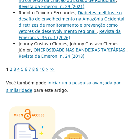
no contexto da criação do Estado de Rondônia
,
Revista da Emeron: n. 29 (2021)
Rodolfo Teixeira Fernandes,
Diabetes mellitus e o
desafio do envelhecimento na Amazônia Ocidental:
diretrizes de monitoramento e prevenção como
vetores de desenvolvimento regional
,
Revista da
Emeron: v. 36 n. 1 (2026)
Johnny Gustavo Clemes, Johnny Gustavo Clemes
Júnior,
ONEROSIDADE NAS BANDEIRAS TARIFÁRIAS
,
Revista da Emeron: n. 24 (2018)
1
2
3
4
5
6
7
8
9
10
>
>>
Você também pode
iniciar uma pesquisa avançada por
similaridade
para este artigo.