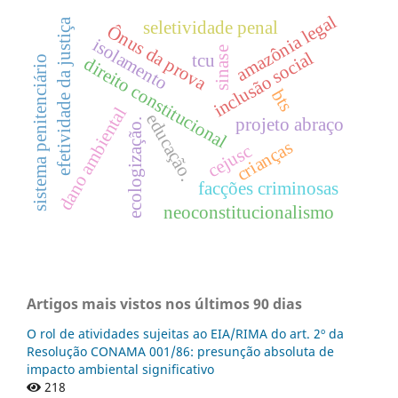
amazônia legal
efetividade da justiça
seletividade penal
Ônus da prova
isolamento
sinase
inclusão social
tcu
direito constitucional
sistema penitenciário
bts
dano ambiental
educação.
projeto abraço
ecologização.
crianças
cejusc
facções criminosas
neoconstitucionalismo
Artigos mais vistos nos últimos 90 dias
O rol de atividades sujeitas ao EIA/RIMA do art. 2º da
Resolução CONAMA 001/86: presunção absoluta de
impacto ambiental significativo
218