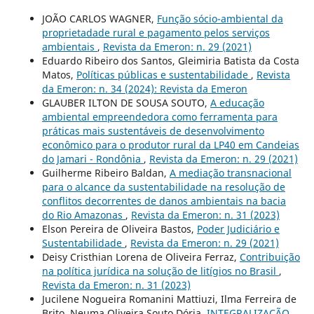
JOÃO CARLOS WAGNER,
Função sócio-ambiental da
proprietadade rural e pagamento pelos serviços
ambientais
,
Revista da Emeron: n. 29 (2021)
Eduardo Ribeiro dos Santos, Gleimiria Batista da Costa
Matos,
Políticas públicas e sustentabilidade
,
Revista
da Emeron: n. 34 (2024): Revista da Emeron
GLAUBER ILTON DE SOUSA SOUTO,
A educação
ambiental empreendedora como ferramenta para
práticas mais sustentáveis de desenvolvimento
econômico para o produtor rural da LP40 em Candeias
do Jamari - Rondônia
,
Revista da Emeron: n. 29 (2021)
Guilherme Ribeiro Baldan,
A mediação transnacional
para o alcance da sustentabilidade na resolução de
conflitos decorrentes de danos ambientais na bacia
do Rio Amazonas
,
Revista da Emeron: n. 31 (2023)
Elson Pereira de Oliveira Bastos,
Poder Judiciário e
Sustentabilidade
,
Revista da Emeron: n. 29 (2021)
Deisy Cristhian Lorena de Oliveira Ferraz,
Contribuição
na política jurídica na solução de litígios no Brasil
,
Revista da Emeron: n. 31 (2023)
Jucilene Nogueira Romanini Mattiuzi, Ilma Ferreira de
Brito, Neuma Oliveira Souto Dória,
INTEGRALIZAÇÃO