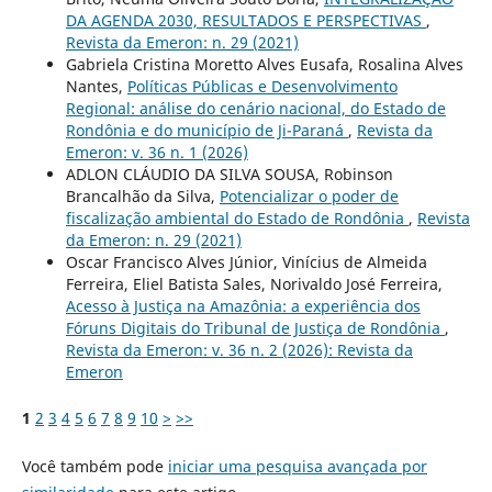
DA AGENDA 2030, RESULTADOS E PERSPECTIVAS
,
Revista da Emeron: n. 29 (2021)
Gabriela Cristina Moretto Alves Eusafa, Rosalina Alves
Nantes,
Políticas Públicas e Desenvolvimento
Regional: análise do cenário nacional, do Estado de
Rondônia e do município de Ji-Paraná
,
Revista da
Emeron: v. 36 n. 1 (2026)
ADLON CLÁUDIO DA SILVA SOUSA, Robinson
Brancalhão da Silva,
Potencializar o poder de
fiscalização ambiental do Estado de Rondônia
,
Revista
da Emeron: n. 29 (2021)
Oscar Francisco Alves Júnior, Vinícius de Almeida
Ferreira, Eliel Batista Sales, Norivaldo José Ferreira,
Acesso à Justiça na Amazônia: a experiência dos
Fóruns Digitais do Tribunal de Justiça de Rondônia
,
Revista da Emeron: v. 36 n. 2 (2026): Revista da
Emeron
1
2
3
4
5
6
7
8
9
10
>
>>
Você também pode
iniciar uma pesquisa avançada por