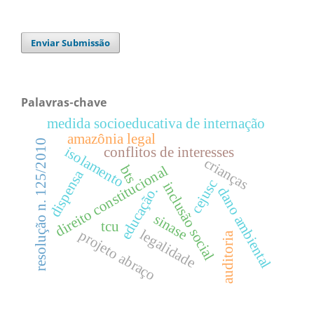
Enviar Submissão
Palavras-chave
medida socioeducativa de internação
amazônia legal
resolução n. 125/2010
conflitos de interesses
isolamento
crianças
direito constitucional
bts
dispensa
cejusc
inclusão social
educação.
dano ambiental
sinase
tcu
legalidade
projeto abraço
auditoria