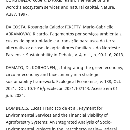
CONSTANZA, Robert; D’ARGE, Ralfh. The Value of the
wordd’s ecosystem services and natural capital. Nature,
v.387, 1997.
DA COSTA, Rosangela Calado; PIKETTY, Marie-Gabrielle;
ABRAMOVAY, Ricardo. Pagamentos por serviços ambientais,
custos de oportunidade e a transição para usos da terra
alternativos: o caso de agricultores familiares do Nordeste
Paraense. Sustainability in Debate, v. 4, n. 1, p. 99-116, 2013.
D´AMATO, D.; KORHONEN, J. Integrating the green economy,
circular economy and bioeconomy in a strategic
sustainability framework. Ecological Economics, v. 188, Oct.
2021. DOI: 10.1016/j.ecolecon.2021.107143. Acesso em 01
jun. 2024.
DOMINICIS, Lucas Francisco de et al. Payment for
Environmental Services and the Financial Viability of
Agroforestry Systems: An Integrated Analysis of Socio-
Environmental Projects in the Descoberto Basin—Federal