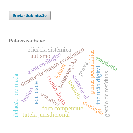
Enviar Submissão
Palavras-chave
desenvolvimento econômico
eficácia sistêmica
penas pecuniárias
geotecnologias
autismo
estudante
preservaÇÃo
prova
leitura
inclusão digital
gestão de resíduos
sustentável
delação premiada
criminologia
moradia
equidade
limites
votantes
execução
foro competente
tutela jurisdicional