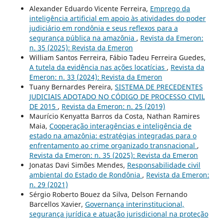
Alexander Eduardo Vicente Ferreira,
Emprego da
inteligência artificial em apoio às atividades do poder
judiciário em rondônia e seus reflexos para a
segurança pública na amazônia
,
Revista da Emeron:
n. 35 (2025): Revista da Emeron
William Santos Ferreira, Fábio Tadeu Ferreira Guedes,
A tutela da evidência nas ações locatícias
,
Revista da
Emeron: n. 33 (2024): Revista da Emeron
Tuany Bernardes Pereira,
SISTEMA DE PRECEDENTES
JUDICIAIS ADOTADO NO CÓDIGO DE PROCESSO CIVIL
DE 2015
,
Revista da Emeron: n. 25 (2019)
Maurício Kenyatta Barros da Costa, Nathan Ramires
Maia,
Cooperação interagências e inteligência de
estado na amazônia: estratégias integradas para o
enfrentamento ao crime organizado transnacional
,
Revista da Emeron: n. 35 (2025): Revista da Emeron
Jonatas Davi Simões Mendes,
Responsabilidade civil
ambiental do Estado de Rondônia
,
Revista da Emeron:
n. 29 (2021)
Sérgio Roberto Bouez da Silva, Delson Fernando
Barcellos Xavier,
Governança interinstitucional,
segurança jurídica e atuação jurisdicional na proteção