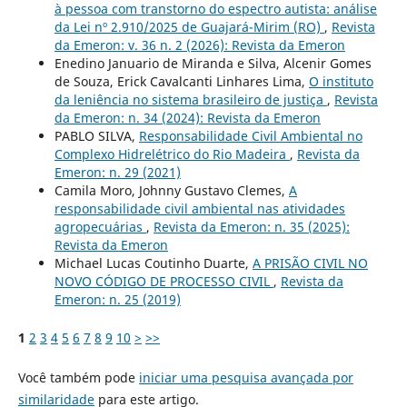
à pessoa com transtorno do espectro autista: análise
da Lei nº 2.910/2025 de Guajará-Mirim (RO)
,
Revista
da Emeron: v. 36 n. 2 (2026): Revista da Emeron
Enedino Januario de Miranda e Silva, Alcenir Gomes
de Souza, Erick Cavalcanti Linhares Lima,
O instituto
da leniência no sistema brasileiro de justiça
,
Revista
da Emeron: n. 34 (2024): Revista da Emeron
PABLO SILVA,
Responsabilidade Civil Ambiental no
Complexo Hidrelétrico do Rio Madeira
,
Revista da
Emeron: n. 29 (2021)
Camila Moro, Johnny Gustavo Clemes,
A
responsabilidade civil ambiental nas atividades
agropecuárias
,
Revista da Emeron: n. 35 (2025):
Revista da Emeron
Michael Lucas Coutinho Duarte,
A PRISÃO CIVIL NO
NOVO CÓDIGO DE PROCESSO CIVIL
,
Revista da
Emeron: n. 25 (2019)
1
2
3
4
5
6
7
8
9
10
>
>>
Você também pode
iniciar uma pesquisa avançada por
similaridade
para este artigo.