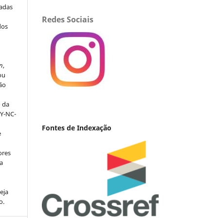
iadas
Redes Sociais
dos
s
n
,
ou
ção
o da
BY-NC-
Fontes de Indexação
e
ores
va
eja
o.