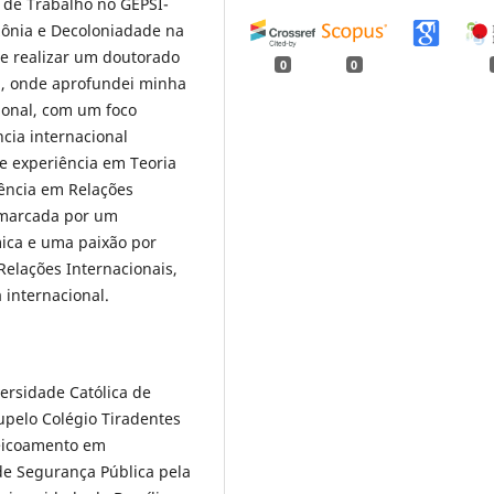
 de Trabalho no GEPSI-
zônia e Decoloniadade na
de realizar um doutorado
0
0
a, onde aprofundei minha
ional, com um foco
ncia internacional
 experiência em Teoria
cência em Relações
é marcada por um
ica e uma paixão por
Relações Internacionais,
 internacional.
versidade Católica de
pelo Colégio Tiradentes
feicoamento em
de Segurança Pública pela