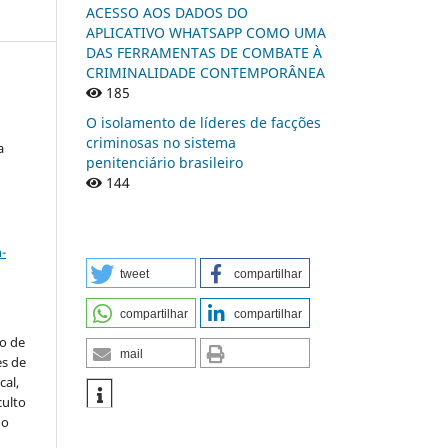
ACESSO AOS DADOS DO
APLICATIVO WHATSAPP COMO UMA
DAS FERRAMENTAS DE COMBATE À
CRIMINALIDADE CONTEMPORÂNEA
185
O isolamento de líderes de facções
criminosas no sistema
a
penitenciário brasileiro
144
a
-
tweet
compartilhar
compartilhar
compartilhar
to de
mail
es de
al,
culto
 o