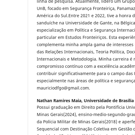
linha de pesquisa. Atualmente, lidero um Grupo
UnB, focado em Segurança Fronteiriça, Panama
América do Sul.Entre 2021 e 2022, tive a honra 
sanduíche na Universidade de Gante, na Bélgic
especialização em Política e Segurança Internac
particular em Estudos Fronteiriços. Esta experiê
complementa minha ampla gama de interesses e
das Relações Internacionais, Teoria Política, Do
Internacionais e Metodologia. Minha carreira 
compromisso contínuo com a excelência acadêm
contribuir significativamente para o campo das 
especialmente nas áreas de política e segurança
mauriciodfgo@gmail.com.
Nathan Ramires Maia,
Universidade de Brasília
Possui graduação em Direito pela Pontifícia Uni
Minas Gerais(2024), ensino-medio-segundo-grau
da Polícia Militar de Minas Gerais(2018) e aper
Sequencial com Destinação Coletiva em Gestão 