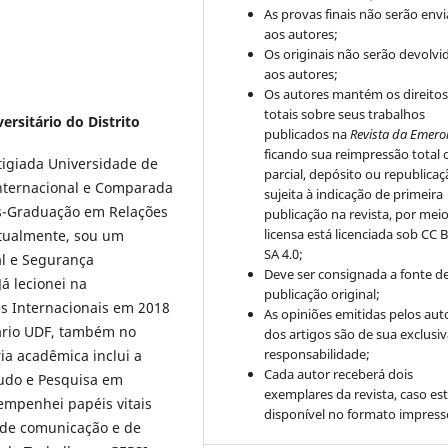
As provas finais não serão env
aos autores;
Os originais não serão devolvi
aos autores;
Os autores mantém os direito
totais sobre seus trabalhos
ersitário do Distrito
publicados na
Revista da Emero
ficando sua reimpressão total 
tigiada Universidade de
parcial, depósito ou republica
Internacional e Comparada
sujeita à indicação de primeira
s-Graduação em Relações
publicação na revista, por mei
licensa está licenciada sob CC 
Atualmente, sou um
SA 4.0;
al e Segurança
Deve ser consignada a fonte d
á lecionei na
publicação original;
ões Internacionais em 2018
As opiniões emitidas pelos aut
tário UDF, também no
dos artigos são de sua exclusi
responsabilidade;
ia acadêmica inclui a
Cada autor receberá dois
tudo e Pesquisa em
exemplares da revista, caso est
empenhei papéis vitais
disponível no formato impress
 de comunicação e de