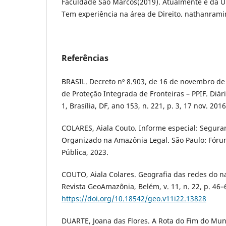
Faculdade São Marcos(2019). Atualmente é da Un
Tem experiência na área de Direito. nathanra
Referências
BRASIL. Decreto nº 8.903, de 16 de novembro de 
de Proteção Integrada de Fronteiras – PPIF. Diári
1, Brasília, DF, ano 153, n. 221, p. 3, 17 nov. 2016
COLARES, Aiala Couto. Informe especial: Segura
Organizado na Amazônia Legal. São Paulo: Fóru
Pública, 2023.
COUTO, Aiala Colares. Geografia das redes do n
Revista GeoAmazônia, Belém, v. 11, n. 22, p. 46–
https://doi.org/10.18542/geo.v11i22.13828
DUARTE, Joana das Flores. A Rota do Fim do Mu