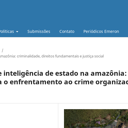
Políticas
Submissões
Contato
Periódicos Emeron
/
zônia: criminalidade, direitos fundamentais e justiça social
 inteligência de estado na amazônia:
ra o enfrentamento ao crime organiza