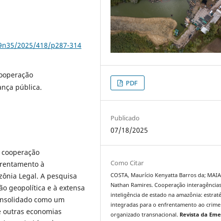
79n35/2025/418/p287-314
Cooperação
PDF
ança pública.
Publicado
07/18/2025
a cooperação
Como Citar
frentamento à
zônia Legal. A pesquisa
COSTA, Maurício Kenyatta Barros da; MAIA
Nathan Ramires. Cooperação interagências
ão geopolítica e à extensa
inteligência de estado na amazônia: estrat
consolidado como um
integradas para o enfrentamento ao crime
 e outras economias
organizado transnacional.
Revista da Em