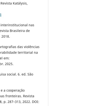
evista Katálysis,
3
nterinstitucional nas
evista Brasileira de
, 2018.
ografias das violências
abilidade territorial na
el em:
br. 2025.
isa social. 6. ed. São
l e a cooperação
s fronteiras. Revista
. 8, p. 287–313, 2022. DOI: