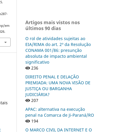
25.
p287-
Artigos mais vistos nos
php/em
últimos 90 dias
026.
O rol de atividades sujeitas ao
EIA/RIMA do art. 2º da Resolução
CONAMA 001/86: presunção
absoluta de impacto ambiental
significativo
236
DIREITO PENAL E DELAÇÃO
PREMIADA: UMA NOVA VISÃO DE
JUSTIÇA OU BARGANHA
l
JUDICIÁRIA?
207
tais
APAC: alternativa na execução
penal na Comarca de Ji-Paraná/RO
194
e
O MARCO CIVIL DA INTERNET E O