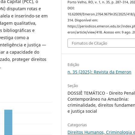
da Capital (PCC), o
Porto Velho, RO, v. 1, n. 35, p. 287–314, 20
DN) disputam rotas e
DOI:
10.62009/Emeron.2764.9679n35/2025/418/
alela e inserindo-se em
314. Disponível em:
dagem qualitativa,
https://periodicos.emeron.edu.br/index.
 bibliográficas e
eron/article/view/418. Acesso em: 9 ago. 2
vestiga como a
Fomatos de Citação
nteligência e justiça —
iar a capacidade do
zado, proteger direitos
Edição
.
n. 35 (2025): Revista da Emeron
Seção
DOSSIÊ TEMÁTICO - Direito Pena
Contemporâneo na Amazônia:
criminalidade, direitos fundamen
e justiça social
Categorias
Direitos Humanos, Criminologia 