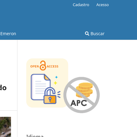
Cadastro
Acesso
Emeron
Buscar
do
Idioma