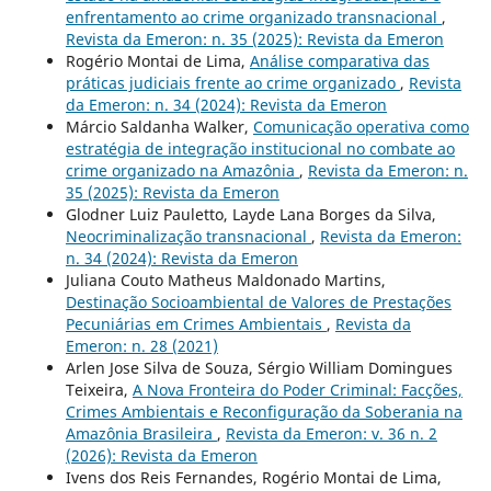
enfrentamento ao crime organizado transnacional
,
Revista da Emeron: n. 35 (2025): Revista da Emeron
Rogério Montai de Lima,
Análise comparativa das
práticas judiciais frente ao crime organizado
,
Revista
da Emeron: n. 34 (2024): Revista da Emeron
Márcio Saldanha Walker,
Comunicação operativa como
estratégia de integração institucional no combate ao
crime organizado na Amazônia
,
Revista da Emeron: n.
35 (2025): Revista da Emeron
Glodner Luiz Pauletto, Layde Lana Borges da Silva,
Neocriminalização transnacional
,
Revista da Emeron:
n. 34 (2024): Revista da Emeron
Juliana Couto Matheus Maldonado Martins,
Destinação Socioambiental de Valores de Prestações
Pecuniárias em Crimes Ambientais
,
Revista da
Emeron: n. 28 (2021)
Arlen Jose Silva de Souza, Sérgio William Domingues
Teixeira,
A Nova Fronteira do Poder Criminal: Facções,
Crimes Ambientais e Reconfiguração da Soberania na
Amazônia Brasileira
,
Revista da Emeron: v. 36 n. 2
(2026): Revista da Emeron
Ivens dos Reis Fernandes, Rogério Montai de Lima,