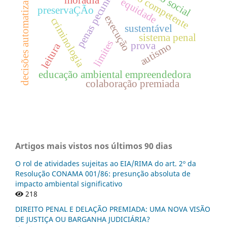
penas pecuniárias
decisões automatizadas
foro competente
equidade
preservaÇÃo
execução
criminologia
sustentável
sistema penal
limites
prova
autismo
leitura
educação ambiental empreendedora
colaboração premiada
Artigos mais vistos nos últimos 90 dias
O rol de atividades sujeitas ao EIA/RIMA do art. 2º da
Resolução CONAMA 001/86: presunção absoluta de
impacto ambiental significativo
218
DIREITO PENAL E DELAÇÃO PREMIADA: UMA NOVA VISÃO
DE JUSTIÇA OU BARGANHA JUDICIÁRIA?