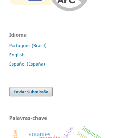
Idioma
Português (Brasil)
English
Español (España)
Enviar Submissão
Palavras-chave
impacto social
votantes
moradia