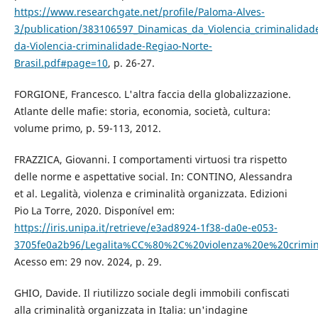
https://www.researchgate.net/profile/Paloma-Alves-
3/publication/383106597_Dinamicas_da_Violencia_criminalida
da-Violencia-criminalidade-Regiao-Norte-
Brasil.pdf#page=10
, p. 26-27.
FORGIONE, Francesco. L'altra faccia della globalizzazione.
Atlante delle mafie: storia, economia, società, cultura:
volume primo, p. 59-113, 2012.
FRAZZICA, Giovanni. I comportamenti virtuosi tra rispetto
delle norme e aspettative social. In: CONTINO, Alessandra
et al. Legalità, violenza e criminalità organizzata. Edizioni
Pio La Torre, 2020. Disponível em:
https://iris.unipa.it/retrieve/e3ad8924-1f38-da0e-e053-
3705fe0a2b96/Legalita%CC%80%2C%20violenza%20e%20crimin
Acesso em: 29 nov. 2024, p. 29.
GHIO, Davide. Il riutilizzo sociale degli immobili confiscati
alla criminalità organizzata in Italia: un'indagine