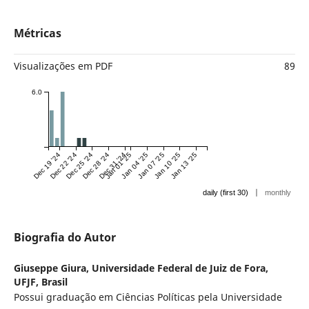
Métricas
Visualizações em PDF
89
6.0
Dec 19 '24
Dec 22 '24
Dec 25 '24
Dec 28 '24
Dec 31 '24
Jan 01 '25
Jan 04 '25
Jan 07 '25
Jan 10 '25
Jan 13 '25
|
daily (first 30)
monthly
Biografia do Autor
Giuseppe Giura,
Universidade Federal de Juiz de Fora,
UFJF, Brasil
Possui graduação em Ciências Políticas pela Universidade