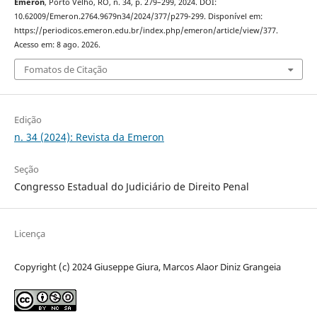
Emeron
, Porto Velho, RO, n. 34, p. 279–299, 2024. DOI:
10.62009/Emeron.2764.9679n34/2024/377/p279-299. Disponível em:
https://periodicos.emeron.edu.br/index.php/emeron/article/view/377.
Acesso em: 8 ago. 2026.
Fomatos de Citação
Edição
n. 34 (2024): Revista da Emeron
Seção
Congresso Estadual do Judiciário de Direito Penal
Licença
Copyright (c) 2024 Giuseppe Giura, Marcos Alaor Diniz Grangeia