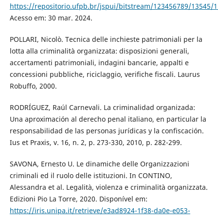
https://repositorio.ufpb.br/jspui/bitstream/123456789/13545/1
Acesso em: 30 mar. 2024.
POLLARI, Nicolò. Tecnica delle inchieste patrimoniali per la
lotta alla criminalità organizzata: disposizioni generali,
accertamenti patrimoniali, indagini bancarie, appalti e
concessioni pubbliche, riciclaggio, verifiche fiscali. Laurus
Robuffo, 2000.
RODRÍGUEZ, Raúl Carnevali. La criminalidad organizada:
Una aproximación al derecho penal italiano, en particular la
responsabilidad de las personas jurídicas y la confiscación.
Ius et Praxis, v. 16, n. 2, p. 273-330, 2010, p. 282-299.
SAVONA, Ernesto U. Le dinamiche delle Organizzazioni
criminali ed il ruolo delle istituzioni. In CONTINO,
Alessandra et al. Legalità, violenza e criminalità organizzata.
Edizioni Pio La Torre, 2020. Disponível em:
https://iris.unipa.it/retrieve/e3ad8924-1f38-da0e-e053-