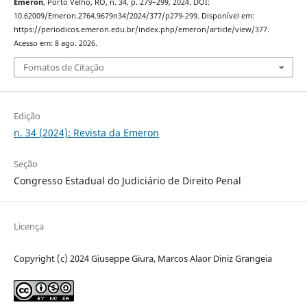
Emeron
, Porto Velho, RO, n. 34, p. 279–299, 2024. DOI:
10.62009/Emeron.2764.9679n34/2024/377/p279-299. Disponível em:
https://periodicos.emeron.edu.br/index.php/emeron/article/view/377.
Acesso em: 8 ago. 2026.
Fomatos de Citação
Edição
n. 34 (2024): Revista da Emeron
Seção
Congresso Estadual do Judiciário de Direito Penal
Licença
Copyright (c) 2024 Giuseppe Giura, Marcos Alaor Diniz Grangeia