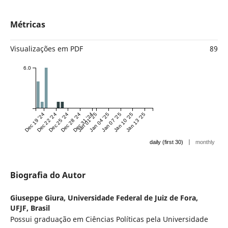
Métricas
Visualizações em PDF
89
6.0
Dec 19 '24
Dec 22 '24
Dec 25 '24
Dec 28 '24
Dec 31 '24
Jan 01 '25
Jan 04 '25
Jan 07 '25
Jan 10 '25
Jan 13 '25
|
daily (first 30)
monthly
Biografia do Autor
Giuseppe Giura,
Universidade Federal de Juiz de Fora,
UFJF, Brasil
Possui graduação em Ciências Políticas pela Universidade