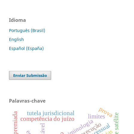
Idioma
Português (Brasil)
English
Español (España)
Enviar Submissão
Palavras-chave
prova
tutela jurisdicional
limites
competência do juízo
criminologia
execução