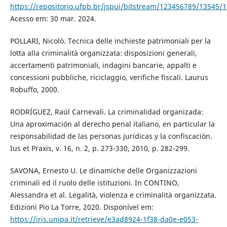
https://repositorio.ufpb.br/jspui/bitstream/123456789/13545/1
Acesso em: 30 mar. 2024.
POLLARI, Nicolò. Tecnica delle inchieste patrimoniali per la
lotta alla criminalità organizzata: disposizioni generali,
accertamenti patrimoniali, indagini bancarie, appalti e
concessioni pubbliche, riciclaggio, verifiche fiscali. Laurus
Robuffo, 2000.
RODRÍGUEZ, Raúl Carnevali. La criminalidad organizada:
Una aproximación al derecho penal italiano, en particular la
responsabilidad de las personas jurídicas y la confiscación.
Ius et Praxis, v. 16, n. 2, p. 273-330, 2010, p. 282-299.
SAVONA, Ernesto U. Le dinamiche delle Organizzazioni
criminali ed il ruolo delle istituzioni. In CONTINO,
Alessandra et al. Legalità, violenza e criminalità organizzata.
Edizioni Pio La Torre, 2020. Disponível em:
https://iris.unipa.it/retrieve/e3ad8924-1f38-da0e-e053-