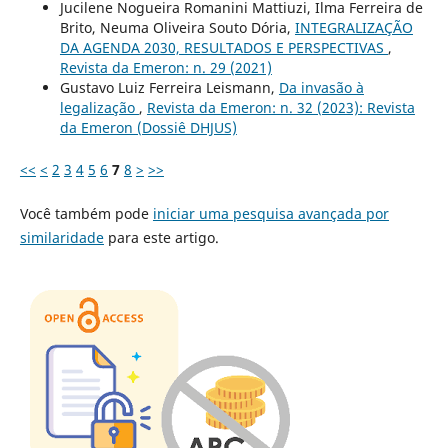
Jucilene Nogueira Romanini Mattiuzi, Ilma Ferreira de
Brito, Neuma Oliveira Souto Dória,
INTEGRALIZAÇÃO
DA AGENDA 2030, RESULTADOS E PERSPECTIVAS
,
Revista da Emeron: n. 29 (2021)
Gustavo Luiz Ferreira Leismann,
Da invasão à
legalização
,
Revista da Emeron: n. 32 (2023): Revista
da Emeron (Dossiê DHJUS)
<<
<
2
3
4
5
6
7
8
>
>>
Você também pode
iniciar uma pesquisa avançada por
similaridade
para este artigo.