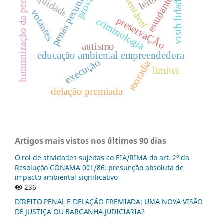
penas pecuniárias
sustentável
leitura
equidade
humanização da pena
prova
estudante
visibilidade
votantes
preservaÇÃo
criminologia
autismo
educação ambiental empreendedora
execução
moradia
limites
delação premiada
Artigos mais vistos nos últimos 90 dias
O rol de atividades sujeitas ao EIA/RIMA do art. 2º da
Resolução CONAMA 001/86: presunção absoluta de
impacto ambiental significativo
236
DIREITO PENAL E DELAÇÃO PREMIADA: UMA NOVA VISÃO
DE JUSTIÇA OU BARGANHA JUDICIÁRIA?