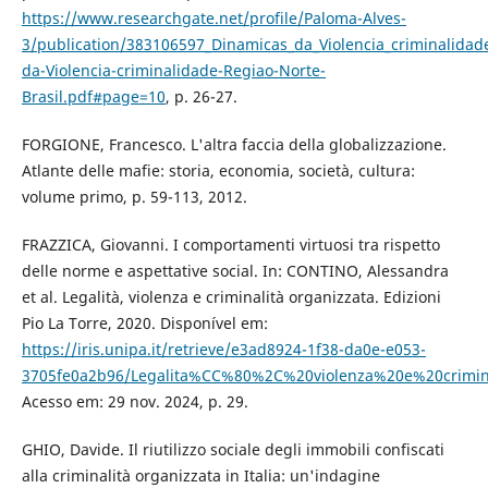
https://www.researchgate.net/profile/Paloma-Alves-
3/publication/383106597_Dinamicas_da_Violencia_criminalida
da-Violencia-criminalidade-Regiao-Norte-
Brasil.pdf#page=10
, p. 26-27.
FORGIONE, Francesco. L'altra faccia della globalizzazione.
Atlante delle mafie: storia, economia, società, cultura:
volume primo, p. 59-113, 2012.
FRAZZICA, Giovanni. I comportamenti virtuosi tra rispetto
delle norme e aspettative social. In: CONTINO, Alessandra
et al. Legalità, violenza e criminalità organizzata. Edizioni
Pio La Torre, 2020. Disponível em:
https://iris.unipa.it/retrieve/e3ad8924-1f38-da0e-e053-
3705fe0a2b96/Legalita%CC%80%2C%20violenza%20e%20crimin
Acesso em: 29 nov. 2024, p. 29.
GHIO, Davide. Il riutilizzo sociale degli immobili confiscati
alla criminalità organizzata in Italia: un'indagine