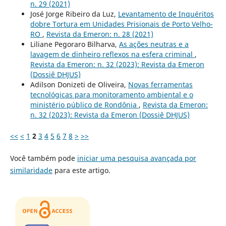
n. 29 (2021)
José Jorge Ribeiro da Luz,
Levantamento de Inquéritos
dobre Tortura em Unidades Prisionais de Porto Velho-
RO
,
Revista da Emeron: n. 28 (2021)
Liliane Pegoraro Bilharva,
As ações neutras e a
lavagem de dinheiro reflexos na esfera criminal
,
Revista da Emeron: n. 32 (2023): Revista da Emeron
(Dossiê DHJUS)
Adilson Donizeti de Oliveira,
Novas ferramentas
tecnológicas para monitoramento ambiental e o
ministério público de Rondônia
,
Revista da Emeron:
n. 32 (2023): Revista da Emeron (Dossiê DHJUS)
<<
<
1
2
3
4
5
6
7
8
>
>>
Você também pode
iniciar uma pesquisa avançada por
similaridade
para este artigo.