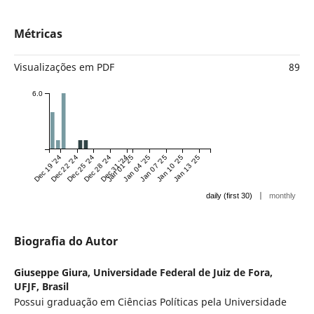
Métricas
Visualizações em PDF
89
6.0
Dec 19 '24
Dec 22 '24
Dec 25 '24
Dec 28 '24
Dec 31 '24
Jan 01 '25
Jan 04 '25
Jan 07 '25
Jan 10 '25
Jan 13 '25
|
daily (first 30)
monthly
Biografia do Autor
Giuseppe Giura,
Universidade Federal de Juiz de Fora,
UFJF, Brasil
Possui graduação em Ciências Políticas pela Universidade