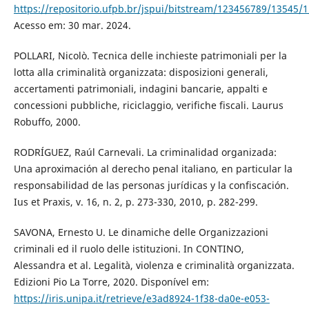
https://repositorio.ufpb.br/jspui/bitstream/123456789/13545/1
Acesso em: 30 mar. 2024.
POLLARI, Nicolò. Tecnica delle inchieste patrimoniali per la
lotta alla criminalità organizzata: disposizioni generali,
accertamenti patrimoniali, indagini bancarie, appalti e
concessioni pubbliche, riciclaggio, verifiche fiscali. Laurus
Robuffo, 2000.
RODRÍGUEZ, Raúl Carnevali. La criminalidad organizada:
Una aproximación al derecho penal italiano, en particular la
responsabilidad de las personas jurídicas y la confiscación.
Ius et Praxis, v. 16, n. 2, p. 273-330, 2010, p. 282-299.
SAVONA, Ernesto U. Le dinamiche delle Organizzazioni
criminali ed il ruolo delle istituzioni. In CONTINO,
Alessandra et al. Legalità, violenza e criminalità organizzata.
Edizioni Pio La Torre, 2020. Disponível em:
https://iris.unipa.it/retrieve/e3ad8924-1f38-da0e-e053-