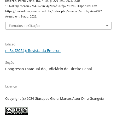
Emeron
, Porto Velho, RO, n. 34, p. 279–299, 2024. DOI:
10.62009/Emeron.2764.9679n34/2024/377/p279-299. Disponível em:
https://periodicos.emeron.edu.br/index.php/emeron/article/view/377.
Acesso em: 9 ago. 2026.
Fomatos de Citação
Edição
n. 34 (2024): Revista da Emeron
Seção
Congresso Estadual do Judiciário de Direito Penal
Licença
Copyright (c) 2024 Giuseppe Giura, Marcos Alaor Diniz Grangeia