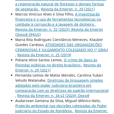
a regeneração natural de florestas e demais formas
de vegetação
,
Revista da Emeron: n. 29 (2021)
Marcos Vinícius Alves e Silva Filho,
A investigação
financeira e o uso de ferramentas tecnológicas no
combate à corrupção e à lavagem de dinheiro
,
Revista da Emeron: n. 32 (2023): Revista da Emeron
(Dossiê DHJUS)
Maria Rita Rodrigues Constâncio Menezes, Klauber
Guedes Cardoso,
ATIVIDADES DAS ORGANIZAÇÕES
CRIMINOSAS E JULGAMENTO COLEGIADO NO 1º GRAU
,
Revista da Emeron: n. 25 (2019)
Poliane Aline Santos Lemos,
O crime de dano às
florestas públicas no direito brasileiro
,
Revista da
Emeron: n. 29 (2021)
Fernanda Lemos de Matos Mendes, Carolina Yukari
Veludo Watanabe,
Diretrizes de linguagem simples
adotadas pelo poder judiciário brasileiro em
comparação com as diretrizes do padrão internacional
,
Revista da Emeron: n. 34.v2 (2024): Dossiê
Audarzean Santana da Silva, Miguel Mônico Neto,
Proteção ambiental nas decisões colegiadas do Poder
Judiciário do Estado de Rondônia
,
Revista da Emeron: