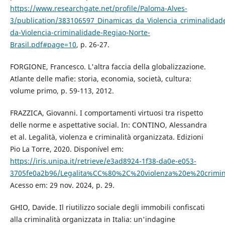
https://www.researchgate.net/profile/Paloma-Alves-
3/publication/383106597_Dinamicas_da_Violencia_criminalida
da-Violencia-criminalidade-Regiao-Norte-
Brasil.pdf#page=10
, p. 26-27.
FORGIONE, Francesco. L'altra faccia della globalizzazione.
Atlante delle mafie: storia, economia, società, cultura:
volume primo, p. 59-113, 2012.
FRAZZICA, Giovanni. I comportamenti virtuosi tra rispetto
delle norme e aspettative social. In: CONTINO, Alessandra
et al. Legalità, violenza e criminalità organizzata. Edizioni
Pio La Torre, 2020. Disponível em:
https://iris.unipa.it/retrieve/e3ad8924-1f38-da0e-e053-
3705fe0a2b96/Legalita%CC%80%2C%20violenza%20e%20crimin
Acesso em: 29 nov. 2024, p. 29.
GHIO, Davide. Il riutilizzo sociale degli immobili confiscati
alla criminalità organizzata in Italia: un'indagine