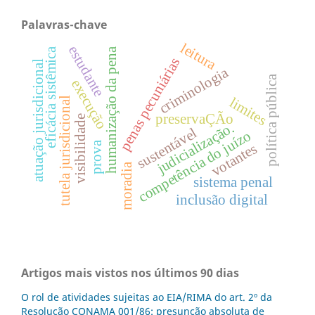
Palavras-chave
leitura
estudante
eficácia sistêmica
humanização da pena
penas pecuniárias
atuação jurisdicional
criminologia
política pública
execução
limites
tutela jurisdicional
preservaÇÃo
visibilidade
judicialização.
sustentável
competência do juízo
prova
votantes
moradia
sistema penal
inclusão digital
Artigos mais vistos nos últimos 90 dias
O rol de atividades sujeitas ao EIA/RIMA do art. 2º da
Resolução CONAMA 001/86: presunção absoluta de