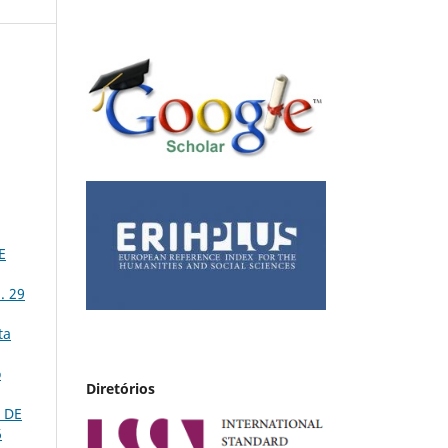
E
. 29
ta
o
Diretórios
 DE
6