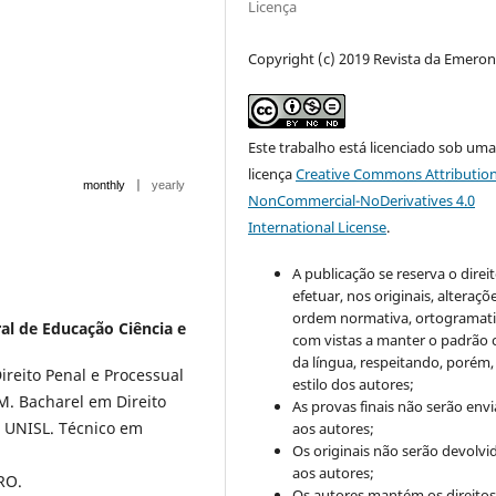
Licença
Copyright (c) 2019 Revista da Emero
Este trabalho está licenciado sob um
licença
Creative Commons Attribution
|
monthly
yearly
NonCommercial-NoDerivatives 4.0
International License
.
A publicação se reserva o direi
efetuar, nos originais, alteraçõ
ordem normativa, ortogramatic
ral de Educação Ciência e
com vistas a manter o padrão 
da língua, respeitando, porém,
ireito Penal e Processual
estilo dos autores;
. Bacharel em Direito
As provas finais não serão env
- UNISL. Técnico em
aos autores;
Os originais não serão devolvi
aos autores;
RO.
Os autores mantém os direito