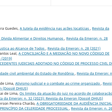
eira Guedes,
A tutela da evidência nas ações locatícias
,
Revista da
r Dívida Alimentar e Direitos Humanos
,
Revista da Emeron: n. 28
Justiça ao Alcance de Todos
,
Revista da Emeron: n. 28 (2021)
antos Leal,
A CONCILIAÇÃO E A MEDIAÇÃO NO NOVO CÓDIGO DE
5 (2019)
ECEDENTES JUDICIAIS ADOTADO NO CÓDIGO DE PROCESSO CIVIL D
dade civil ambiental do Estado de Rondônia
,
Revista da Emeron: n
 de Lima,
Ativismo judicial e o combate ao crime organizado
,
Revis
n (Dossiê DHJUS)
ai de Lima,
Os limites da atuação do juiz no acordo de colaboraçã
ta da Emeron: n. 32 (2023): Revista da Emeron (Dossiê DHJUS)
erson Pereira Charão,
A OBRIGATORIEDADE DA AUDIÊNCIA INICIAL
 PRINCÍPIO DA CELERIDADE PROCESSUAL
,
Revista da Emeron: n. 2