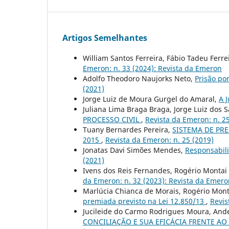
Artigos Semelhantes
William Santos Ferreira, Fábio Tadeu Ferr
Emeron: n. 33 (2024): Revista da Emeron
Adolfo Theodoro Naujorks Neto,
Prisão po
(2021)
Jorge Luiz de Moura Gurgel do Amaral,
A 
Juliana Lima Braga Braga, Jorge Luiz dos S
PROCESSO CIVIL
,
Revista da Emeron: n. 2
Tuany Bernardes Pereira,
SISTEMA DE PR
2015
,
Revista da Emeron: n. 25 (2019)
Jonatas Davi Simões Mendes,
Responsabili
(2021)
Ivens dos Reis Fernandes, Rogério Montai
da Emeron: n. 32 (2023): Revista da Emero
Marlúcia Chianca de Morais, Rogério Mont
premiada previsto na Lei 12.850/13
,
Revis
Jucileide do Carmo Rodrigues Moura, And
CONCILIAÇÃO E SUA EFICÁCIA FRENTE AO