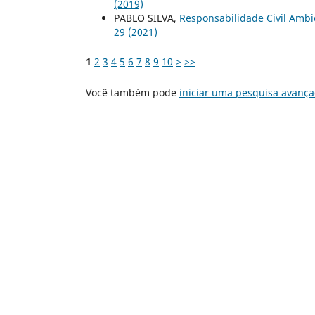
(2019)
PABLO SILVA,
Responsabilidade Civil Ambi
29 (2021)
1
2
3
4
5
6
7
8
9
10
>
>>
Você também pode
iniciar uma pesquisa avança