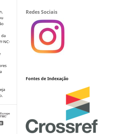
Redes Sociais
n
,
ou
ção
o da
BY-NC-
e
ores
va
Fontes de Indexação
eja
o.
0