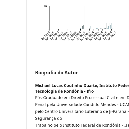
16
Jul 2019
Jan 2020
Jul 2020
Jan 2021
Jul 2021
Jan 2022
Jul 2022
Jan 2023
Jul 2023
Jan 2024
Jul 2024
Jan 2025
Jul 2025
Jan 2026
Jul 2026
Jan 2027
Biografia do Autor
Michael Lucas Coutinho Duarte,
Instituto Fede
Tecnologia de Rondônia - Ifro
Pós-Graduado em Direito Processual Civil e em D
Penal pela Universidade Candido Mendes - UCAM
pelo Centro Universitário Luterano de Ji-Paraná 
Segurança do
Trabalho pelo Instituto Federal de Rondônia - IF