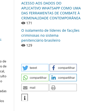
ACESSO AOS DADOS DO
APLICATIVO WHATSAPP COMO UMA
DAS FERRAMENTAS DE COMBATE À
n
CRIMINALIDADE CONTEMPORÂNEA
171
O isolamento de líderes de facções
a
criminosas no sistema
-
penitenciário brasileiro
129
to de
es de
tweet
compartilhar
al,
culto
compartilhar
compartilhar
 o
mail
iadas
dos
s