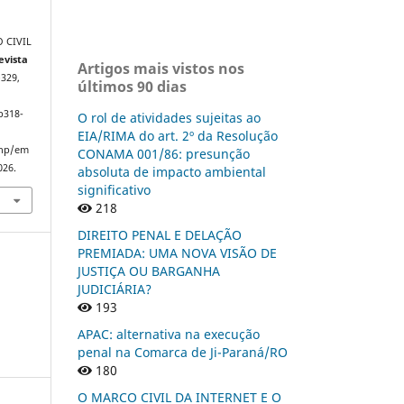
O CIVIL
evista
Artigos mais vistos nos
–329,
últimos 90 dias
p318-
O rol de atividades sujeitas ao
EIA/RIMA do art. 2º da Resolução
php/em
CONAMA 001/86: presunção
026.
absoluta de impacto ambiental
significativo
218
DIREITO PENAL E DELAÇÃO
PREMIADA: UMA NOVA VISÃO DE
JUSTIÇA OU BARGANHA
JUDICIÁRIA?
193
APAC: alternativa na execução
penal na Comarca de Ji-Paraná/RO
180
O MARCO CIVIL DA INTERNET E O