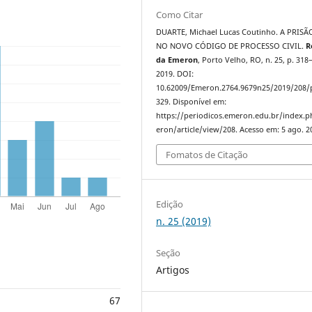
Como Citar
DUARTE, Michael Lucas Coutinho. A PRISÃ
NO NOVO CÓDIGO DE PROCESSO CIVIL.
R
da Emeron
, Porto Velho, RO, n. 25, p. 318
2019. DOI:
10.62009/Emeron.2764.9679n25/2019/208/
329. Disponível em:
https://periodicos.emeron.edu.br/index.
eron/article/view/208. Acesso em: 5 ago. 2
Fomatos de Citação
Edição
n. 25 (2019)
Seção
Artigos
67