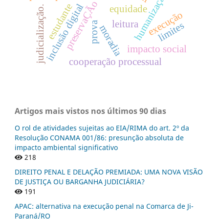
humanização da pena
preservaÇÃo
inclusão digital
estudante
equidade
judicialização.
execução
leitura
prova
limites
moradia
impacto social
cooperação processual
Artigos mais vistos nos últimos 90 dias
O rol de atividades sujeitas ao EIA/RIMA do art. 2º da
Resolução CONAMA 001/86: presunção absoluta de
impacto ambiental significativo
218
DIREITO PENAL E DELAÇÃO PREMIADA: UMA NOVA VISÃO
DE JUSTIÇA OU BARGANHA JUDICIÁRIA?
191
APAC: alternativa na execução penal na Comarca de Ji-
Paraná/RO