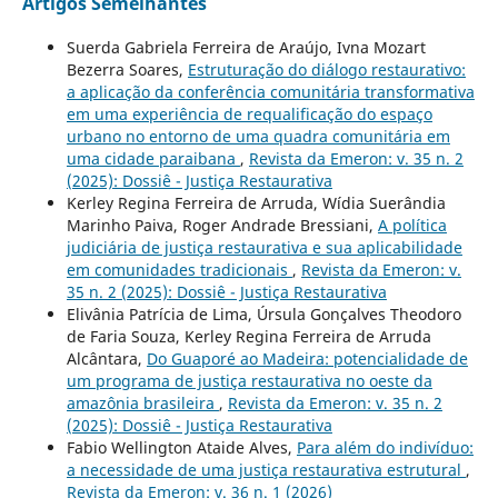
Artigos Semelhantes
Suerda Gabriela Ferreira de Araújo, Ivna Mozart
Bezerra Soares,
Estruturação do diálogo restaurativo:
a aplicação da conferência comunitária transformativa
em uma experiência de requalificação do espaço
urbano no entorno de uma quadra comunitária em
uma cidade paraibana
,
Revista da Emeron: v. 35 n. 2
(2025): Dossiê - Justiça Restaurativa
Kerley Regina Ferreira de Arruda, Wídia Suerândia
Marinho Paiva, Roger Andrade Bressiani,
A política
judiciária de justiça restaurativa e sua aplicabilidade
em comunidades tradicionais
,
Revista da Emeron: v.
35 n. 2 (2025): Dossiê - Justiça Restaurativa
Elivânia Patrícia de Lima, Úrsula Gonçalves Theodoro
de Faria Souza, Kerley Regina Ferreira de Arruda
Alcântara,
Do Guaporé ao Madeira: potencialidade de
um programa de justiça restaurativa no oeste da
amazônia brasileira
,
Revista da Emeron: v. 35 n. 2
(2025): Dossiê - Justiça Restaurativa
Fabio Wellington Ataide Alves,
Para além do indivíduo:
a necessidade de uma justiça restaurativa estrutural
,
Revista da Emeron: v. 36 n. 1 (2026)