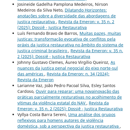
Josineide Gadelha Pamplona Medeiros, Nirson
Medeiros da Silva Neto,
Dilatando Horizontes:
anotações sobre a diversidade das abordagens de
justiça restaurativa
,
Revista da Emeron: v. 35 n. 2
(2025): Dossiê - Justiça Restaurativa
Luís Fernando Bravo de Barros,
Muitas pazes, muitas
justiças: transformação evocativa de conflitos pela
práxis da justiça restaurativa no âmbito do sistema de
justiça criminal brasileiro
,
Revista da Emeron: v. 35 n.
2 (2025): Dossiê - Justiça Restaurativa
Johnny Gustavo Clemes, Áureo Virgílio Queiroz,
As
nuances da justiça penal negocial do eixo norte-sul
das américas
,
Revista da Emeron: n. 34 (2024):
Revista da Emeron
Larianne Vaz, João Pedro Pacoal Silva, Esley Santos
Cardoso,
Ouvir para reparar: uma novainovação das
práticas parcialmente resturativas no acolhimento de
vítimas da violência estatal do NAV
,
Revista da
Emeron: v. 35 n. 2 (2025): Dossiê - Justiça Restaurativa
Vyllya Costa Barra Sereni,
Uma análise dos grupos
reflexivos para homens autores de violência
doméstica, sob a perspectiva da justiça restaurativa
,