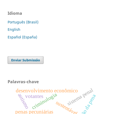
Idioma
Português (Brasil)
English
Español (España)
Enviar Submissão
Palavras-chave
sistema penal
desenvolvimento econômico
criminologia
autismo
votantes
sustentável
penas pecuniárias