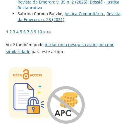
Revista da Emeron: v. 35 n. 2 (2025): Dossiê - Justiça
Restaurativa
Sabrina Corona Butzke,
Justiça Comunitária
,
Revista
da Emeron: n. 28 (2021)
1
2
3
4
5
6
7
8
9
10
>
>>
Você também pode
iniciar uma pesquisa avançada por
similaridade
para este artigo.