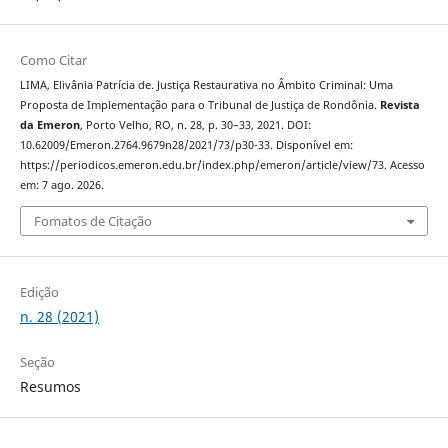
Como Citar
LIMA, Elivânia Patrícia de. Justiça Restaurativa no Âmbito Criminal: Uma
Proposta de Implementação para o Tribunal de Justiça de Rondônia.
Revista
da Emeron
, Porto Velho, RO, n. 28, p. 30–33, 2021. DOI:
10.62009/Emeron.2764.9679n28/2021/73/p30-33. Disponível em:
https://periodicos.emeron.edu.br/index.php/emeron/article/view/73. Acesso
em: 7 ago. 2026.
Fomatos de Citação
Edição
n. 28 (2021)
Seção
Resumos