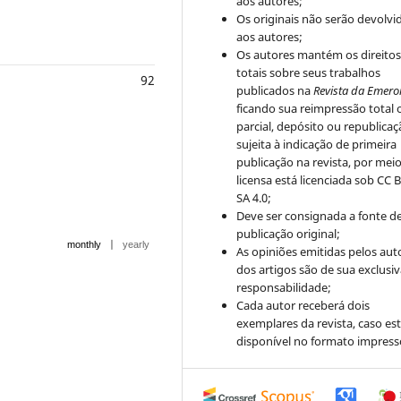
aos autores;
Os originais não serão devolvi
aos autores;
Os autores mantém os direito
totais sobre seus trabalhos
92
publicados na
Revista da Emero
ficando sua reimpressão total 
parcial, depósito ou republica
sujeita à indicação de primeira
publicação na revista, por mei
licensa está licenciada sob CC 
SA 4.0;
Deve ser consignada a fonte d
publicação original;
|
monthly
yearly
As opiniões emitidas pelos aut
dos artigos são de sua exclusi
responsabilidade;
Cada autor receberá dois
exemplares da revista, caso est
disponível no formato impress