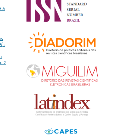
e a
is
5):
a
n. 2