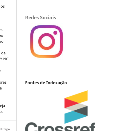
dos
Redes Sociais
s
n
,
ou
ção
o da
BY-NC-
e
ores
Fontes de Indexação
va
eja
o.