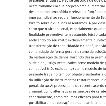
presentes e futuras. Não se descuida de que o D
neste trabalho em sua acepção ampla (material 
desempenha uma nítida e relevante função de co
imprescindível ao regular funcionamento do Es
Direito sobre o qual nos assentamos. A par desse
certo que o Direito Penal, especialmente quando
finalidade preventiva, tem assumido feição cad
abdicando do seu matiz exclusivamente punitivo
transformação de cada cidadão e cidadã, indivi
comunidade de forma geral, no rumo da solução 
da restauração de danos. Partindo dessa prem
a ideia de Justiça Restaurativa como modelo de
compatível (não excludente) com o modelo de jus
presente trabalho tem por objetivo sustentar a
da utilização de instrumentos restauradores, a
penal, do
sursis
processual e do recente acordo
criminal, como alternativas às sanções de caráter 
especialmente, como recursos eficazes para tut
possibilitarem a reparação do dano ambiental p