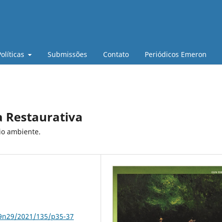
Políticas
Submissões
Contato
Periódicos Emeron
a Restaurativa
io ambiente.
79n29/2021/135/p35-37