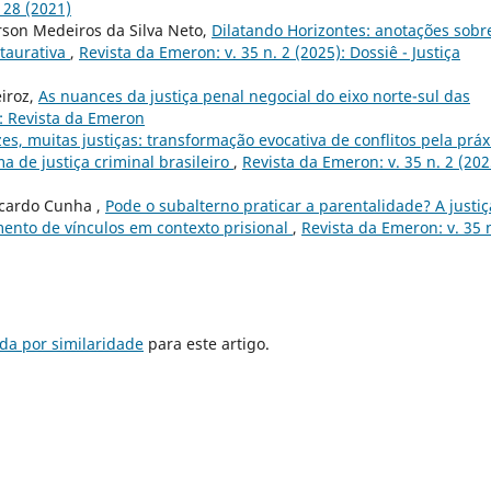
 28 (2021)
son Medeiros da Silva Neto,
Dilatando Horizontes: anotações sobr
staurativa
,
Revista da Emeron: v. 35 n. 2 (2025): Dossiê - Justiça
eiroz,
As nuances da justiça penal negocial do eixo norte-sul das
): Revista da Emeron
es, muitas justiças: transformação evocativa de conflitos pela práx
ma de justiça criminal brasileiro
,
Revista da Emeron: v. 35 n. 2 (202
icardo Cunha ,
Pode o subalterno praticar a parentalidade? A justiç
imento de vínculos em contexto prisional
,
Revista da Emeron: v. 35 
da por similaridade
para este artigo.