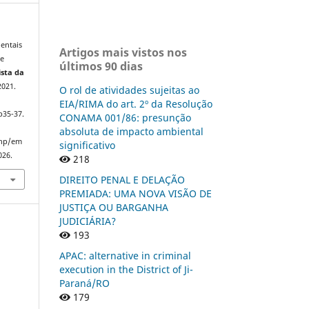
entais
Artigos mais vistos nos
 e
últimos 90 dias
ista da
2021.
O rol de atividades sujeitas ao
EIA/RIMA do art. 2º da Resolução
p35-37.
CONAMA 001/86: presunção
absoluta de impacto ambiental
php/em
significativo
026.
218
DIREITO PENAL E DELAÇÃO
PREMIADA: UMA NOVA VISÃO DE
JUSTIÇA OU BARGANHA
JUDICIÁRIA?
193
APAC: alternative in criminal
execution in the District of Ji-
Paraná/RO
179