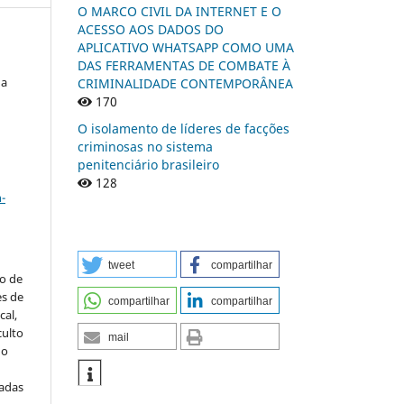
O MARCO CIVIL DA INTERNET E O
ACESSO AOS DADOS DO
APLICATIVO WHATSAPP COMO UMA
DAS FERRAMENTAS DE COMBATE À
da
CRIMINALIDADE CONTEMPORÂNEA
170
O isolamento de líderes de facções
criminosas no sistema
penitenciário brasileiro
a
128
-
tweet
compartilhar
to de
es de
compartilhar
compartilhar
al,
culto
mail
 o
iadas