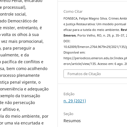
ireito Penal, encarado
e processual),
Como Citar
ntrole social,
FONSECA, Felipe Magno Silva. Crimes Ambi
tado Democrático de
e Justiça Restaurativa: Um modelo pontual
 mister, entretanto, é
eficaz para a tutela do meio ambiente.
Rev
 volta os olhos à sua
Emeron
, Porto Velho, RO, n. 29, p. 35–37, 
a vez mais promocional,
DOI:
10.62009/Emeron.2764.9679n29/2021/135/
, para perseguir a
Disponível em:
dualmente, e da
https://periodicos.emeron.edu.br/index.
pacífica de conflitos e
eron/article/view/135. Acesso em: 6 ago. 2
issa, bem como acolhendo
Fomatos de Citação
 processo plenamente
tiça penal vigente, o
 conveniência e adequação
Edição
 exemplo da transação
n. 29 (2021)
 de não persecução
aflitivo e,
Seção
ela do meio ambiente, por
Resumos
or uma via encurtada e