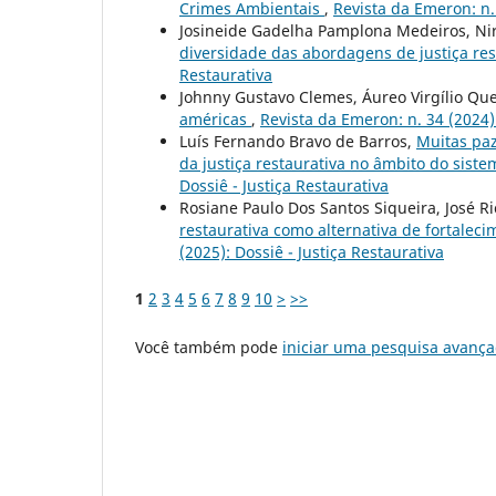
Crimes Ambientais
,
Revista da Emeron: n.
Josineide Gadelha Pamplona Medeiros, Nir
diversidade das abordagens de justiça re
Restaurativa
Johnny Gustavo Clemes, Áureo Virgílio Qu
américas
,
Revista da Emeron: n. 34 (2024
Luís Fernando Bravo de Barros,
Muitas paz
da justiça restaurativa no âmbito do siste
Dossiê - Justiça Restaurativa
Rosiane Paulo Dos Santos Siqueira, José R
restaurativa como alternativa de fortalec
(2025): Dossiê - Justiça Restaurativa
1
2
3
4
5
6
7
8
9
10
>
>>
Você também pode
iniciar uma pesquisa avança