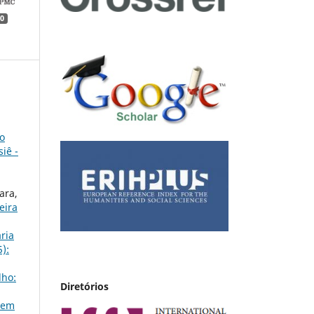
0
o
iê -
ara,
eira
ária
):
lho:
Diretórios
 em