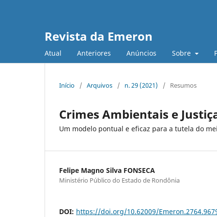
Revista da Emeron
Atual
Anteriores
Anúncios
Sobre
Início
/
Arquivos
/
n. 29 (2021)
/
Resumos
Crimes Ambientais e Justiç
Um modelo pontual e eficaz para a tutela do me
Felipe Magno Silva FONSECA
Ministério Público do Estado de Rondônia
DOI:
https://doi.org/10.62009/Emeron.2764.96