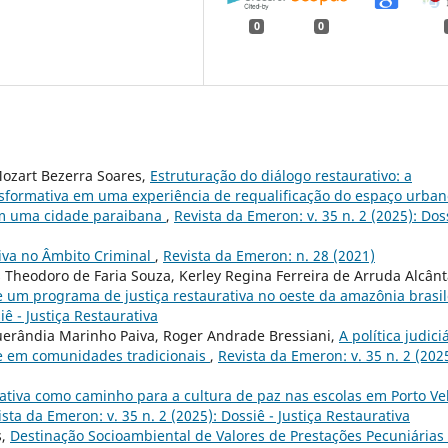
0
0
Mozart Bezerra Soares,
Estruturação do diálogo restaurativo: a
nsformativa em uma experiência de requalificação do espaço urban
em uma cidade paraibana
,
Revista da Emeron: v. 35 n. 2 (2025): Doss
tiva no Âmbito Criminal
,
Revista da Emeron: n. 28 (2021)
s Theodoro de Faria Souza, Kerley Regina Ferreira de Arruda Alcânt
 um programa de justiça restaurativa no oeste da amazônia brasil
iê - Justiça Restaurativa
Suerândia Marinho Paiva, Roger Andrade Bressiani,
A política judici
ade em comunidades tradicionais
,
Revista da Emeron: v. 35 n. 2 (2025
rativa como caminho para a cultura de paz nas escolas em Porto Ve
ista da Emeron: v. 35 n. 2 (2025): Dossiê - Justiça Restaurativa
s,
Destinação Socioambiental de Valores de Prestações Pecuniárias