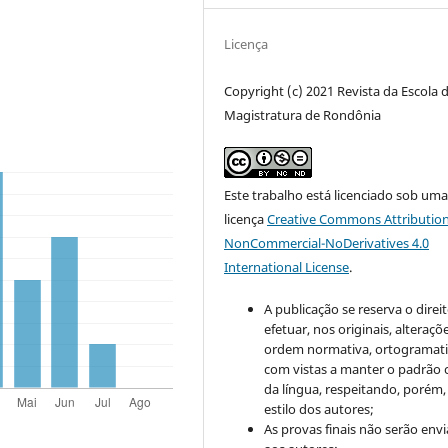
Licença
Copyright (c) 2021 Revista da Escola 
Magistratura de Rondônia
Este trabalho está licenciado sob um
licença
Creative Commons Attribution
NonCommercial-NoDerivatives 4.0
International License
.
A publicação se reserva o direi
efetuar, nos originais, alteraçõ
ordem normativa, ortogramatic
com vistas a manter o padrão 
da língua, respeitando, porém,
estilo dos autores;
As provas finais não serão env