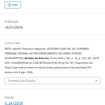
PDF
Publicado
10/31/2018
Como Citar
NETO, Adolfo Theodoro Naujorks. ATIVISMO JUDICIAL DO SUPREMO
TRIBUNAL FEDERAL NO RECONHECIMENTO DA UNIÃO ESTÁVEL
HOMOAFETIVA.
Revista da Emeron
, Porto Velho, RO, n. 24, p. 152–167, 2018.
DOI: 10.62009/Emeron.2764.9679n24/2018/181/p152-167. Disponível em:
https://periodicos.emeron.edu.br/index.php/emeron/article/view/181.
Acesso em: 8 ago. 2026.
Fomatos de Citação
Edição
n. 24 (2018)