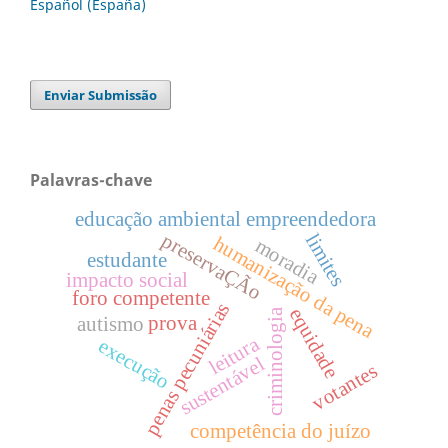
Español (España)
Enviar Submissão
Palavras-chave
educação ambiental empreendedora
preservaÇÃo
limites
humanização da pena
moradia
estudante
impacto social
foro competente
penas pecuniárias
equidade
criminologia
prova
autismo
leitura
execução
sustentável
votantes
competência do juízo