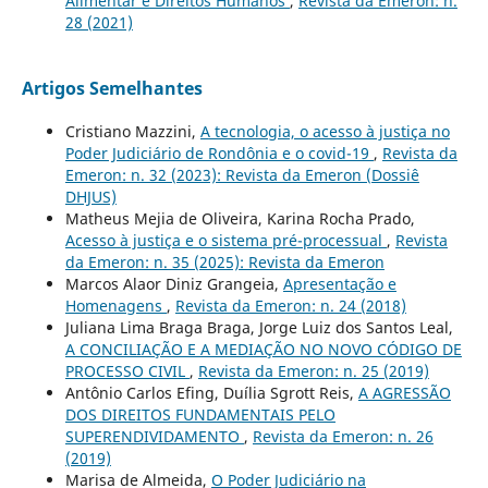
Alimentar e Direitos Humanos
,
Revista da Emeron: n.
28 (2021)
Artigos Semelhantes
Cristiano Mazzini,
A tecnologia, o acesso à justiça no
Poder Judiciário de Rondônia e o covid-19
,
Revista da
Emeron: n. 32 (2023): Revista da Emeron (Dossiê
DHJUS)
Matheus Mejia de Oliveira, Karina Rocha Prado,
Acesso à justiça e o sistema pré-processual
,
Revista
da Emeron: n. 35 (2025): Revista da Emeron
Marcos Alaor Diniz Grangeia,
Apresentação e
Homenagens
,
Revista da Emeron: n. 24 (2018)
Juliana Lima Braga Braga, Jorge Luiz dos Santos Leal,
A CONCILIAÇÃO E A MEDIAÇÃO NO NOVO CÓDIGO DE
PROCESSO CIVIL
,
Revista da Emeron: n. 25 (2019)
Antônio Carlos Efing, Duília Sgrott Reis,
A AGRESSÃO
DOS DIREITOS FUNDAMENTAIS PELO
SUPERENDIVIDAMENTO
,
Revista da Emeron: n. 26
(2019)
Marisa de Almeida,
O Poder Judiciário na