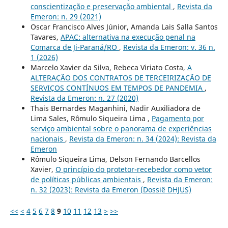
conscientização e preservação ambiental
,
Revista da
Emeron: n. 29 (2021)
Oscar Francisco Alves Júnior, Amanda Lais Salla Santos
Tavares,
APAC: alternativa na execução penal na
Comarca de Ji-Paraná/RO
,
Revista da Emeron: v. 36 n.
1 (2026)
Marcelo Xavier da Silva, Rebeca Viriato Costa,
A
ALTERAÇÃO DOS CONTRATOS DE TERCEIRIZAÇÃO DE
SERVIÇOS CONTÍNUOS EM TEMPOS DE PANDEMIA
,
Revista da Emeron: n. 27 (2020)
Thais Bernardes Maganhini, Nadir Auxiliadora de
Lima Sales, Rômulo Siqueira Lima ,
Pagamento por
serviço ambiental sobre o panorama de experiências
nacionais
,
Revista da Emeron: n. 34 (2024): Revista da
Emeron
Rômulo Siqueira Lima, Delson Fernando Barcellos
Xavier,
O princípio do protetor-recebedor como vetor
de políticas públicas ambientais
,
Revista da Emeron:
n. 32 (2023): Revista da Emeron (Dossiê DHJUS)
<<
<
4
5
6
7
8
9
10
11
12
13
>
>>