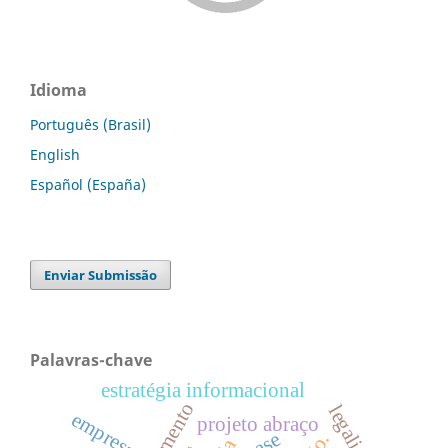
Idioma
Português (Brasil)
English
Español (España)
Enviar Submissão
Palavras-chave
estratégia informacional
isolamento
legalidade
empresas
projeto abraço