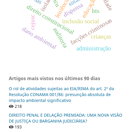
sinase
educação.
leniência
tcu
dispensa
direito constitucional
bts
cejusc
facções criminosas
inclusão social
dano ambiental
auditoria
crianças
administração
Artigos mais vistos nos últimos 90 dias
O rol de atividades sujeitas ao EIA/RIMA do art. 2º da
Resolução CONAMA 001/86: presunção absoluta de
impacto ambiental significativo
218
DIREITO PENAL E DELAÇÃO PREMIADA: UMA NOVA VISÃO
DE JUSTIÇA OU BARGANHA JUDICIÁRIA?
193