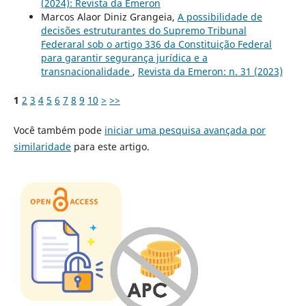
(2024): Revista da Emeron
Marcos Alaor Diniz Grangeia,
A possibilidade de
decisões estruturantes do Supremo Tribunal
Federaral sob o artigo 336 da Constituição Federal
para garantir segurança jurídica e a
transnacionalidade
,
Revista da Emeron: n. 31 (2023)
1
2
3
4
5
6
7
8
9
10
>
>>
Você também pode
iniciar uma pesquisa avançada por
similaridade
para este artigo.