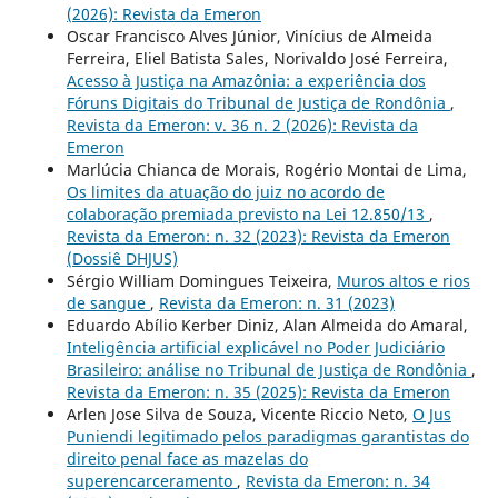
(2026): Revista da Emeron
Oscar Francisco Alves Júnior, Vinícius de Almeida
Ferreira, Eliel Batista Sales, Norivaldo José Ferreira,
Acesso à Justiça na Amazônia: a experiência dos
Fóruns Digitais do Tribunal de Justiça de Rondônia
,
Revista da Emeron: v. 36 n. 2 (2026): Revista da
Emeron
Marlúcia Chianca de Morais, Rogério Montai de Lima,
Os limites da atuação do juiz no acordo de
colaboração premiada previsto na Lei 12.850/13
,
Revista da Emeron: n. 32 (2023): Revista da Emeron
(Dossiê DHJUS)
Sérgio William Domingues Teixeira,
Muros altos e rios
de sangue
,
Revista da Emeron: n. 31 (2023)
Eduardo Abílio Kerber Diniz, Alan Almeida do Amaral,
Inteligência artificial explicável no Poder Judiciário
Brasileiro: análise no Tribunal de Justiça de Rondônia
,
Revista da Emeron: n. 35 (2025): Revista da Emeron
Arlen Jose Silva de Souza, Vicente Riccio Neto,
O Jus
Puniendi legitimado pelos paradigmas garantistas do
direito penal face as mazelas do
superencarceramento
,
Revista da Emeron: n. 34