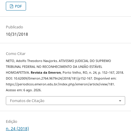
PDF
Publicado
10/31/2018
Como Citar
NETO, Adolfo Theodoro Naujorks. ATIVISMO JUDICIAL DO SUPREMO
TRIBUNAL FEDERAL NO RECONHECIMENTO DA UNIÃO ESTÁVEL
HOMOAFETIVA.
Revista da Emeron
, Porto Velho, RO, n. 24, p. 152–167, 2018.
DOI: 10.62009/Emeron.2764.9679n24/2018/181/p152-167. Disponível em:
https://periodicos.emeron.edu.br/index.php/emeron/article/view/181.
Acesso em: 6 ago. 2026.
Fomatos de Citação
Edição
n. 24 (2018)