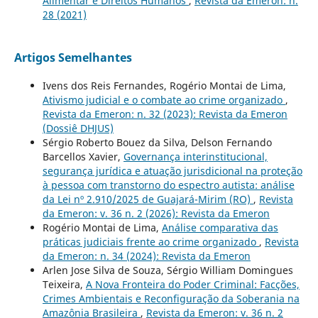
Alimentar e Direitos Humanos
,
Revista da Emeron: n.
28 (2021)
Artigos Semelhantes
Ivens dos Reis Fernandes, Rogério Montai de Lima,
Ativismo judicial e o combate ao crime organizado
,
Revista da Emeron: n. 32 (2023): Revista da Emeron
(Dossiê DHJUS)
Sérgio Roberto Bouez da Silva, Delson Fernando
Barcellos Xavier,
Governança interinstitucional,
segurança jurídica e atuação jurisdicional na proteção
à pessoa com transtorno do espectro autista: análise
da Lei nº 2.910/2025 de Guajará-Mirim (RO)
,
Revista
da Emeron: v. 36 n. 2 (2026): Revista da Emeron
Rogério Montai de Lima,
Análise comparativa das
práticas judiciais frente ao crime organizado
,
Revista
da Emeron: n. 34 (2024): Revista da Emeron
Arlen Jose Silva de Souza, Sérgio William Domingues
Teixeira,
A Nova Fronteira do Poder Criminal: Facções,
Crimes Ambientais e Reconfiguração da Soberania na
Amazônia Brasileira
,
Revista da Emeron: v. 36 n. 2