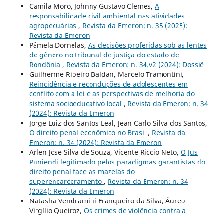
Camila Moro, Johnny Gustavo Clemes,
A
responsabilidade civil ambiental nas atividades
agropecuárias
,
Revista da Emeron: n. 35 (2025):
Revista da Emeron
Pâmela Dornelas,
As decisões proferidas sob as lentes
de gênero no tribunal de justiça do estado de
Rondônia
,
Revista da Emeron: n. 34.v2 (2024): Dossiê
Guilherme Ribeiro Baldan, Marcelo Tramontini,
Reincidência e reconduções de adolescentes em
conflito com a lei e as perspectivas de melhoria do
sistema socioeducativo local
,
Revista da Emeron: n. 34
(2024): Revista da Emeron
Jorge Luiz dos Santos Leal, Jean Carlo Silva dos Santos,
O direito penal econômico no Brasil
,
Revista da
Emeron: n. 34 (2024): Revista da Emeron
Arlen Jose Silva de Souza, Vicente Riccio Neto,
O Jus
Puniendi legitimado pelos paradigmas garantistas do
direito penal face as mazelas do
superencarceramento
,
Revista da Emeron: n. 34
(2024): Revista da Emeron
Natasha Vendramini Franqueiro da Silva, Áureo
Virgílio Queiroz,
Os crimes de violência contra a