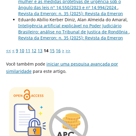
mulher e as medidas protetivas de urgência sob o
ângulo das leis n° 14.550/2023 e nº 14.994/2024
,
Revista da Emeron: n. 35 (2025): Revista da Emeron
Eduardo Abílio Kerber Diniz, Alan Almeida do Amaral,
Inteligência artificial explicável no Poder Judiciário
Brasileiro: análise no Tribunal de Justiça de Rondônia
,
Revista da Emeron: n. 35 (2025): Revista da Emeron
<<
<
9
10
11
12
13
14
15
16
>
>>
Você também pode
iniciar uma pesquisa avançada por
similaridade
para este artigo.