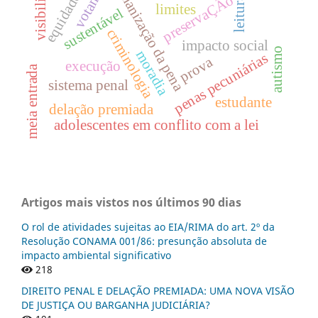
visibilidade
humanização da pena
votantes
equidade
preservaÇÃo
leitura
limites
sustentável
criminologia
impacto social
autismo
moradia
penas pecuniárias
prova
execução
meia entrada
sistema penal
estudante
delação premiada
adolescentes em conflito com a lei
Artigos mais vistos nos últimos 90 dias
O rol de atividades sujeitas ao EIA/RIMA do art. 2º da
Resolução CONAMA 001/86: presunção absoluta de
impacto ambiental significativo
218
DIREITO PENAL E DELAÇÃO PREMIADA: UMA NOVA VISÃO
DE JUSTIÇA OU BARGANHA JUDICIÁRIA?