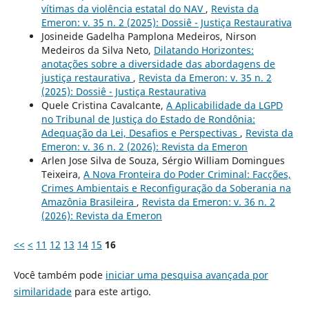
vítimas da violência estatal do NAV
,
Revista da
Emeron: v. 35 n. 2 (2025): Dossiê - Justiça Restaurativa
Josineide Gadelha Pamplona Medeiros, Nirson
Medeiros da Silva Neto,
Dilatando Horizontes:
anotações sobre a diversidade das abordagens de
justiça restaurativa
,
Revista da Emeron: v. 35 n. 2
(2025): Dossiê - Justiça Restaurativa
Quele Cristina Cavalcante,
A Aplicabilidade da LGPD
no Tribunal de Justiça do Estado de Rondônia:
Adequação da Lei, Desafios e Perspectivas
,
Revista da
Emeron: v. 36 n. 2 (2026): Revista da Emeron
Arlen Jose Silva de Souza, Sérgio William Domingues
Teixeira,
A Nova Fronteira do Poder Criminal: Facções,
Crimes Ambientais e Reconfiguração da Soberania na
Amazônia Brasileira
,
Revista da Emeron: v. 36 n. 2
(2026): Revista da Emeron
<<
<
11
12
13
14
15
16
Você também pode
iniciar uma pesquisa avançada por
similaridade
para este artigo.