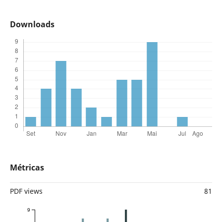
Downloads
Métricas
PDF views
81
9