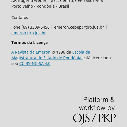
Av. Rogério Weber, 1872, Centro. CEP 76801-906
Porto Velho - Rondônia - Brasil
Contatos
Fone (69) 3309-6450 | emeron.cepep@tjro.jus.br |
emeron.tjro.jus.br
Termos da Licença
A Revista da Emeron
© 1996 da
Escola da
Magistratura do Estado de Rondônia
está licenciada
sob
CC BY-NC-SA 4.0