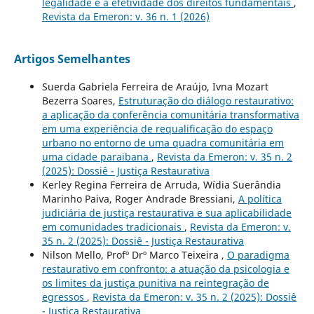
legalidade e a efetividade dos direitos fundamentais
,
Revista da Emeron: v. 36 n. 1 (2026)
Artigos Semelhantes
Suerda Gabriela Ferreira de Araújo, Ivna Mozart
Bezerra Soares,
Estruturação do diálogo restaurativo:
a aplicação da conferência comunitária transformativa
em uma experiência de requalificação do espaço
urbano no entorno de uma quadra comunitária em
uma cidade paraibana
,
Revista da Emeron: v. 35 n. 2
(2025): Dossiê - Justiça Restaurativa
Kerley Regina Ferreira de Arruda, Wídia Suerândia
Marinho Paiva, Roger Andrade Bressiani,
A política
judiciária de justiça restaurativa e sua aplicabilidade
em comunidades tradicionais
,
Revista da Emeron: v.
35 n. 2 (2025): Dossiê - Justiça Restaurativa
Nilson Mello, Profº Drº Marco Teixeira ,
O paradigma
restaurativo em confronto: a atuação da psicologia e
os limites da justiça punitiva na reintegração de
egressos
,
Revista da Emeron: v. 35 n. 2 (2025): Dossiê
- Justiça Restaurativa