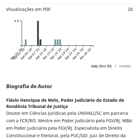
Visualizações em PDF
20
4.0
Mar 31 '26
Apr 01 '26
Apr 04 '26
Apr 07 '26
Apr 10 '26
Apr 13 '26
Apr 16 '26
Apr 19 '26
Apr 22 '26
Apr 25 '26
Apr 28 '26
|
daily (first 30)
monthly
Biografia do Autor
Flávio Henrique de Melo,
Poder Judiciário do Estado de
Rondônia Tribunal de Justiça
Doutor em Ciências Jurídicas pela UNIVALI/SC em parceria
com a FCR/RO. Mestre em Poder Judiciário pela FGV/RJ. MBA
em Poder Judiciário pela FGV/RJ. Especialista em Direito
Constitucional e Eleitoral, pela PUC/GO. Juiz de Direito da