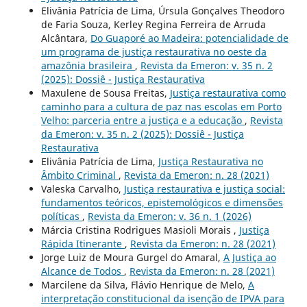
Elivânia Patrícia de Lima, Úrsula Gonçalves Theodoro
de Faria Souza, Kerley Regina Ferreira de Arruda
Alcântara,
Do Guaporé ao Madeira: potencialidade de
um programa de justiça restaurativa no oeste da
amazônia brasileira
,
Revista da Emeron: v. 35 n. 2
(2025): Dossiê - Justiça Restaurativa
Maxulene de Sousa Freitas,
Justiça restaurativa como
caminho para a cultura de paz nas escolas em Porto
Velho: parceria entre a justiça e a educação
,
Revista
da Emeron: v. 35 n. 2 (2025): Dossiê - Justiça
Restaurativa
Elivânia Patrícia de Lima,
Justiça Restaurativa no
Âmbito Criminal
,
Revista da Emeron: n. 28 (2021)
Valeska Carvalho,
Justiça restaurativa e justiça social:
fundamentos teóricos, epistemológicos e dimensões
políticas
,
Revista da Emeron: v. 36 n. 1 (2026)
Márcia Cristina Rodrigues Masioli Morais ,
Justiça
Rápida Itinerante
,
Revista da Emeron: n. 28 (2021)
Jorge Luiz de Moura Gurgel do Amaral,
A Justiça ao
Alcance de Todos
,
Revista da Emeron: n. 28 (2021)
Marcilene da Silva, Flávio Henrique de Melo,
A
interpretação constitucional da isenção de IPVA para