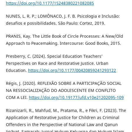
https://doi.org/10.1177/15248380221082085
NUNES, L. R. P.; LOMÔNACO, J. F. B. Psicologia e Inclusão:
desafios e possibilidades. São Paulo: Cortez, 2019.
PRANIS, Kay. The Little Book of Circle Processes: A New/Old
Approach to Peacemaking. Intercourse: Good Books, 2015.
Presberry, C. (2024). Special Education Teachers’
Perspectives on Race and Restorative Justice. Urban
Education.
https://doi.org/10.1177/00420859241293122
Régis, J. (2020). REFLEXÃO SOBRE A PARTICIPAÇÃO SOCIAL
NA RESSOCIALIZAÇÃO DO ADOLESCENTE EM CONFLITO
COM A LEI.
https://doi.org/10.19177/ufd.v10e21202095-109
Rizanizarli, R., Mahfud, M., Pratama, R., e Fikri, F. (2023). The
Application of Restorative Justice for Children as Criminal
Offenders in the Perspective of National Law and Qanun
Jināyat. Samarah: Jurnal Hukum Keluarga dan Hukum Islam.