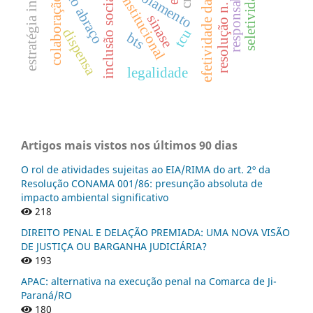
resolução n. 125/2010
direito constitucional
responsabilidade
efetividade da justiça
projeto abraço
isolamento
inclusão social
colaboração
sinase
dispensa
tcu
bts
legalidade
Artigos mais vistos nos últimos 90 dias
O rol de atividades sujeitas ao EIA/RIMA do art. 2º da
Resolução CONAMA 001/86: presunção absoluta de
impacto ambiental significativo
218
DIREITO PENAL E DELAÇÃO PREMIADA: UMA NOVA VISÃO
DE JUSTIÇA OU BARGANHA JUDICIÁRIA?
193
APAC: alternativa na execução penal na Comarca de Ji-
Paraná/RO
180