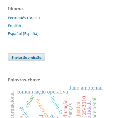
Idioma
Português (Brasil)
English
Español (España)
Enviar Submissão
Palavras-chave
dano ambiental
comunicação operativa
estratégia informacional
cejusc
leniência
seletividade penal
educação.
crianças