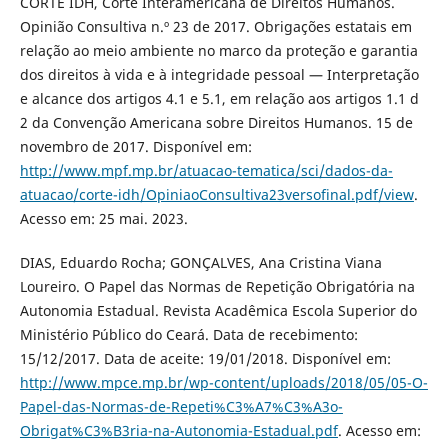
CORTE IDH, Corte Interamericana de Direitos Humanos.
Opinião Consultiva n.º 23 de 2017. Obrigações estatais em
relação ao meio ambiente no marco da proteção e garantia
dos direitos à vida e à integridade pessoal — Interpretação
e alcance dos artigos 4.1 e 5.1, em relação aos artigos 1.1 d
2 da Convenção Americana sobre Direitos Humanos. 15 de
novembro de 2017. Disponível em:
http://www.mpf.mp.br/atuacao-tematica/sci/dados-da-
atuacao/corte-idh/OpiniaoConsultiva23versofinal.pdf/view
.
Acesso em: 25 mai. 2023.
DIAS, Eduardo Rocha; GONÇALVES, Ana Cristina Viana
Loureiro. O Papel das Normas de Repetição Obrigatória na
Autonomia Estadual. Revista Acadêmica Escola Superior do
Ministério Público do Ceará. Data de recebimento:
15/12/2017. Data de aceite: 19/01/2018. Disponível em:
http://www.mpce.mp.br/wp-content/uploads/2018/05/05-O-
Papel-das-Normas-de-Repeti%C3%A7%C3%A3o-
Obrigat%C3%B3ria-na-Autonomia-Estadual.pdf
. Acesso em: