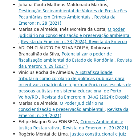
Juliana Couto Matheus Maldonado Martins,
Destinação Socioambiental de Valores de Prestações
Pecuniárias em Crimes Ambientais
,
Revista da
Emeron: n. 28 (2021)
Marisa de Almeida, Inês Moreira da Costa,
O poder
judiciário na conscientização e preservação ambiental
,
Revista da Emeron: n. 33 (2024): Revista da Emeron
ADLON CLÁUDIO DA SILVA SOUSA, Robinson
Brancalhão da Silva,
Potencializar o poder de
fiscalização ambiental do Estado de Rondônia
,
Revista
da Emeron: n. 29 (2021)
Vinicius Rocha de Almeida,
A Extrafiscalidade
tributária como corolário de políticas públicas para
incentivar a matrícula e a permanência nas escolas de
pessoas autistas no sistema educacional de Porto
Velho/RO
,
Revista da Emeron: n. 34.v2 (2024): Dossiê
Marisa de Almeida,
O Poder Judiciário na
conscientização e preservação ambiental
,
Revista da
Emeron: n. 29 (2021)
Felipe Magno Silva FONSECA,
Crimes Ambientais e
Justiça Restaurativa
,
Revista da Emeron: n. 29 (2021)
Rogério Montai de Lima,
Justica constitucional e juiz