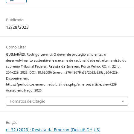
Publicado
12/28/2023
Como Citar
GUIMARÃES, Rodrigo Leventi. O dever de proteção ambiental, o
desenvolvimento sustentável e o exame de racionalidade estreita na visão do
supremo Tribunal Federal.
Revista da Emeron
, Porto Velho, RO, n. 32, p.
204–229, 2023. DOI: 10.62009/Emeron.2764.9679n32/2023/239/p204-229.
Disponível em:
https://periodicos.emeron.edu.br/index.php/emeron/article/view/239.
Acesso em: 6 ago. 2026.
Fomatos de Citação
Edição
n. 32 (2023): Revista da Emeron (Dossiê DHJUS)