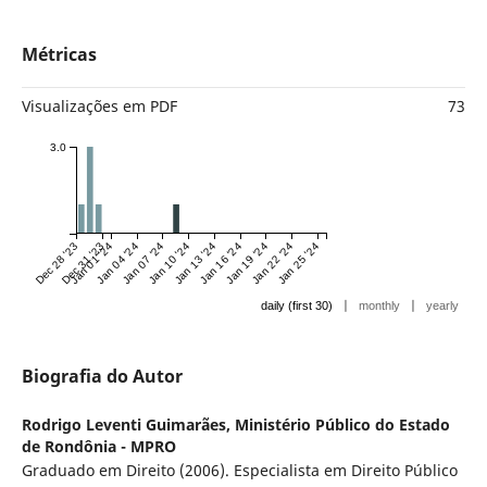
Métricas
Visualizações em PDF
73
3.0
Dec 28 '23
Dec 31 '23
Jan 01 '24
Jan 04 '24
Jan 07 '24
Jan 10 '24
Jan 13 '24
Jan 16 '24
Jan 19 '24
Jan 22 '24
Jan 25 '24
|
|
daily (first 30)
monthly
yearly
Biografia do Autor
Rodrigo Leventi Guimarães,
Ministério Público do Estado
de Rondônia - MPRO
Graduado em Direito (2006). Especialista em Direito Público