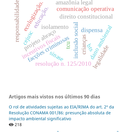
amazônia legal
ecologização.
responsabilidade
educação.
comunicação operativa
direito constitucional
inclusão social
isolamento
dano ambiental
dispensa
projeto abraço
cejusc
incentivos fiscais
facções criminosas
crianças
tcu
bts
legalidade
sinase
resolução n. 125/2010
Artigos mais vistos nos últimos 90 dias
O rol de atividades sujeitas ao EIA/RIMA do art. 2º da
Resolução CONAMA 001/86: presunção absoluta de
impacto ambiental significativo
218