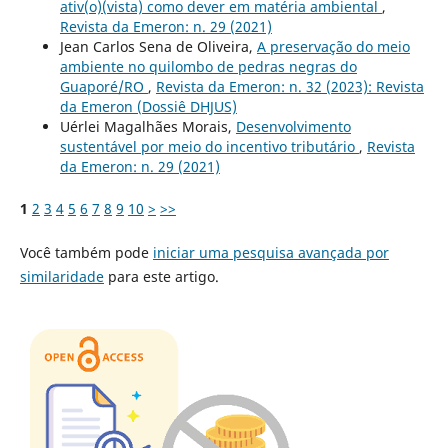
ativ(o)(vista) como dever em matéria ambiental
,
Revista da Emeron: n. 29 (2021)
Jean Carlos Sena de Oliveira,
A preservação do meio
ambiente no quilombo de pedras negras do
Guaporé/RO
,
Revista da Emeron: n. 32 (2023): Revista
da Emeron (Dossiê DHJUS)
Uérlei Magalhães Morais,
Desenvolvimento
sustentável por meio do incentivo tributário
,
Revista
da Emeron: n. 29 (2021)
1
2
3
4
5
6
7
8
9
10
>
>>
Você também pode
iniciar uma pesquisa avançada por
similaridade
para este artigo.