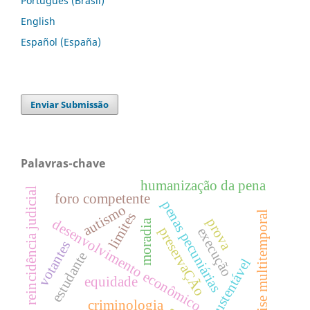
Português (Brasil)
English
Español (España)
Enviar Submissão
Palavras-chave
humanização da pena
reincidência judicial
foro competente
penas pecuniárias
autismo
análise multitemporal
limites
prova
desenvolvimento econômico
moradia
preservaÇÃo
execução
votantes
estudante
sustentável
equidade
criminologia