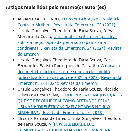
Artigos mais lidos pelo mesmo(s) autor(es)
ALVARO KALIX FERRO,
O Projeto Abraço e a Violência
Contra a Mulher
,
Revista da Emeron: n. 28 (2021)
Úrsula Gonçalves Theodoro de Faria Souza, Inês
Moreira da Costa,
Uma análise crítico-comparativa
sobre a negociação de pena sob o panorama
continental
,
Revista da Emeron: n. 34 (2024): Revista
da Emeron
Úrsula Gonçalves Theodoro de Faria Souza, Carla
Fernandes Batista Rodrigues de Carvalho,
A eficácia
dos métodos adequados de solução de conflito
judicializados no período de 2020 a 2022
,
Revista da
Emeron: n. 33 (2024): Revista da Emeron
Úrsula Gonçalves Theodoro de Faria Souza, Ricardo
Gilson da Costa Silva,
O QUE BUSCAM NA JUSTIÇA OS
QUE SE RECONHECEM COMO AFETADOS PELAS
USINAS HIDRELÉTRICAS IMPLANTADAS NO RIO
MADEIRA?
,
Revista da Emeron: n. 24 (2018)
Elivânia Patrícia de Lima, Úrsula Gonçalves Theodoro
de Faria Souza,
A (IN)VISIBILIDADE DAS
COMUNIDADES RIBEIRINHAS DO RIO MADEIRA
,