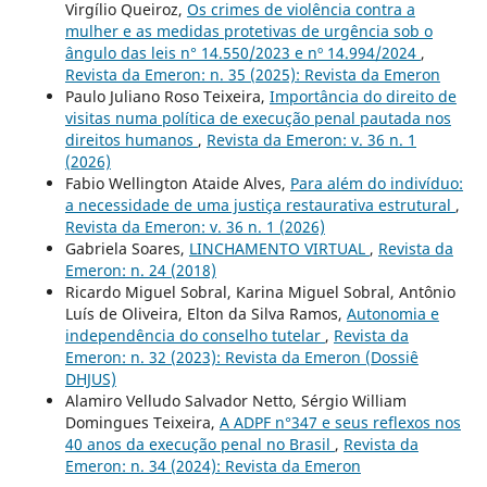
Virgílio Queiroz,
Os crimes de violência contra a
mulher e as medidas protetivas de urgência sob o
ângulo das leis n° 14.550/2023 e nº 14.994/2024
,
Revista da Emeron: n. 35 (2025): Revista da Emeron
Paulo Juliano Roso Teixeira,
Importância do direito de
visitas numa política de execução penal pautada nos
direitos humanos
,
Revista da Emeron: v. 36 n. 1
(2026)
Fabio Wellington Ataide Alves,
Para além do indivíduo:
a necessidade de uma justiça restaurativa estrutural
,
Revista da Emeron: v. 36 n. 1 (2026)
Gabriela Soares,
LINCHAMENTO VIRTUAL
,
Revista da
Emeron: n. 24 (2018)
Ricardo Miguel Sobral, Karina Miguel Sobral, Antônio
Luís de Oliveira, Elton da Silva Ramos,
Autonomia e
independência do conselho tutelar
,
Revista da
Emeron: n. 32 (2023): Revista da Emeron (Dossiê
DHJUS)
Alamiro Velludo Salvador Netto, Sérgio William
Domingues Teixeira,
A ADPF n°347 e seus reflexos nos
40 anos da execução penal no Brasil
,
Revista da
Emeron: n. 34 (2024): Revista da Emeron