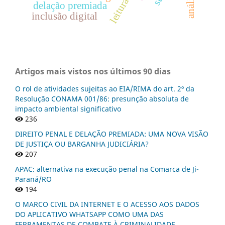
leitura
delação premiada
inclusão digital
Artigos mais vistos nos últimos 90 dias
O rol de atividades sujeitas ao EIA/RIMA do art. 2º da
Resolução CONAMA 001/86: presunção absoluta de
impacto ambiental significativo
236
DIREITO PENAL E DELAÇÃO PREMIADA: UMA NOVA VISÃO
DE JUSTIÇA OU BARGANHA JUDICIÁRIA?
207
APAC: alternativa na execução penal na Comarca de Ji-
Paraná/RO
194
O MARCO CIVIL DA INTERNET E O ACESSO AOS DADOS
DO APLICATIVO WHATSAPP COMO UMA DAS
FERRAMENTAS DE COMBATE À CRIMINALIDADE