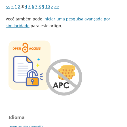
<<
<
1
2
3
4
5
6
7
8
9
10
>
>>
Você também pode
iniciar uma pesquisa avançada por
similaridade
para este artigo.
Idioma