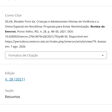
Como Citar
SILVA, Rinaldo Forti da. Crianças e Adolescentes Vítimas de Violência e a
Oitiva Especial em Rondônia: Proposta para Evitar Revitimização.
Revista da
Emeron
, Porto Velho, RO, n. 28, p. 48–50, 2021. DOI:
10.62009/Emeron.2764.9679n28/2021/79/p48-50. Disponível em:
https://periodicos.emeron.edu.br/index.php/emeron/article/view/79. Acesso
em: 7 ago. 2026.
Fomatos de Citação
Edição
n. 28 (2021)
Seção
Resumos