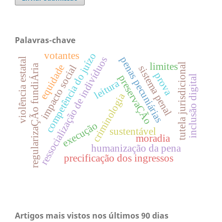
Palavras-chave
votantes
competência do juízo
ressocialização de indivíduos
penas pecuniárias
violência estatal
limites
tutela jurisdicional
equidade
regularizaÇÃo fundiÁria
impacto social
sistema penal
prova
preservaÇÃo
inclusão digital
leitura
criminologia
execução
sustentável
moradia
humanização da pena
precificação dos ingressos
Artigos mais vistos nos últimos 90 dias