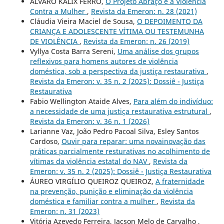
ALVARO KALIX FERRO,
O Projeto Abraço e a Violência
Contra a Mulher
,
Revista da Emeron: n. 28 (2021)
Cláudia Vieira Maciel de Sousa,
O DEPOIMENTO DA
CRIANÇA E ADOLESCENTE VÍTIMA OU TESTEMUNHA
DE VIOLÊNCIA
,
Revista da Emeron: n. 26 (2019)
Vyllya Costa Barra Sereni,
Uma análise dos grupos
reflexivos para homens autores de violência
doméstica, sob a perspectiva da justiça restaurativa
,
Revista da Emeron: v. 35 n. 2 (2025): Dossiê - Justiça
Restaurativa
Fabio Wellington Ataide Alves,
Para além do indivíduo:
a necessidade de uma justiça restaurativa estrutural
,
Revista da Emeron: v. 36 n. 1 (2026)
Larianne Vaz, João Pedro Pacoal Silva, Esley Santos
Cardoso,
Ouvir para reparar: uma novainovação das
práticas parcialmente resturativas no acolhimento de
vítimas da violência estatal do NAV
,
Revista da
Emeron: v. 35 n. 2 (2025): Dossiê - Justiça Restaurativa
ÁUREO VIRGÍLIO QUEIROZ QUEIROZ,
A fraternidade
na prevenção, punição e eliminação da violência
doméstica e familiar contra a mulher
,
Revista da
Emeron: n. 31 (2023)
Vitória Azevedo Ferreira, Jacson Melo de Carvalho ,