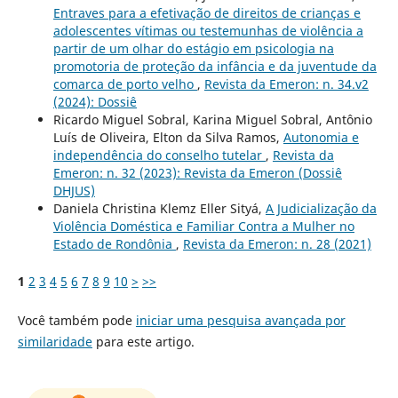
Entraves para a efetivação de direitos de crianças e
adolescentes vítimas ou testemunhas de violência a
partir de um olhar do estágio em psicologia na
promotoria de proteção da infância e da juventude da
comarca de porto velho
,
Revista da Emeron: n. 34.v2
(2024): Dossiê
Ricardo Miguel Sobral, Karina Miguel Sobral, Antônio
Luís de Oliveira, Elton da Silva Ramos,
Autonomia e
independência do conselho tutelar
,
Revista da
Emeron: n. 32 (2023): Revista da Emeron (Dossiê
DHJUS)
Daniela Christina Klemz Eller Sityá,
A Judicialização da
Violência Doméstica e Familiar Contra a Mulher no
Estado de Rondônia
,
Revista da Emeron: n. 28 (2021)
1
2
3
4
5
6
7
8
9
10
>
>>
Você também pode
iniciar uma pesquisa avançada por
similaridade
para este artigo.