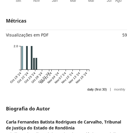
Métricas
Visualizações em PDF
59
2.0
Oct 19 '24
Oct 22 '24
Oct 25 '24
Oct 28 '24
Oct 31 '24
Nov 01 '24
Nov 04 '24
Nov 07 '24
Nov 10 '24
Nov 13 '24
Nov 16 '24
|
daily (first 30)
monthly
Biografia do Autor
Carla Fernandes Batista Rodrigues de Carvalho,
Tribunal
de Justiça do Estado de Rondônia