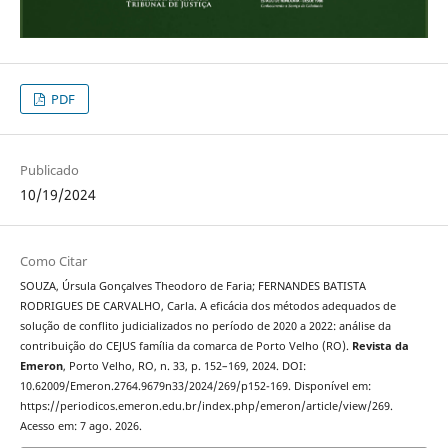
PDF
Publicado
10/19/2024
Como Citar
SOUZA, Úrsula Gonçalves Theodoro de Faria; FERNANDES BATISTA
RODRIGUES DE CARVALHO, Carla. A eficácia dos métodos adequados de
solução de conflito judicializados no período de 2020 a 2022: análise da
contribuição do CEJUS família da comarca de Porto Velho (RO).
Revista da
Emeron
, Porto Velho, RO, n. 33, p. 152–169, 2024. DOI:
10.62009/Emeron.2764.9679n33/2024/269/p152-169. Disponível em:
https://periodicos.emeron.edu.br/index.php/emeron/article/view/269.
Acesso em: 7 ago. 2026.