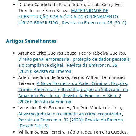
Débora Cândida de Paula Rubira, Úrsula Gonçalves
Theodoro de Faria Souza,
MATERNIDADE DE
SUBSTITUIÇÃO SOB A ÓTICA DO ORDENAMENTO
JÚRICO BRASILEIRO
,
Revista da Emeron: n. 25 (2019)
Artigos Semelhantes
Artur de Brito Gueiros Souza, Pedro Teixeira Gueiros,
Direito penal empresarial, proteção de dados pessoais
e o compliance digital
,
Revista da Emeron: n. 35
(2025): Revista da Emeron
Arlen Jose Silva de Souza, Sérgio William Domingues
Teixeira,
A Nova Fronteira do Poder Criminal: Facções,
Crimes Ambientais e Reconfiguração da Soberania na
Amazônia Brasileira
,
Revista da Emeron: v. 36 n. 2
(2026): Revista da Emeron
Ivens dos Reis Fernandes, Rogério Montai de Lima,
Ativismo judicial e o combate ao crime organizado
,
Revista da Emeron: n. 32 (2023): Revista da Emeron
(Dossiê DHJUS)
William Santos Ferreira, Fábio Tadeu Ferreira Guedes,