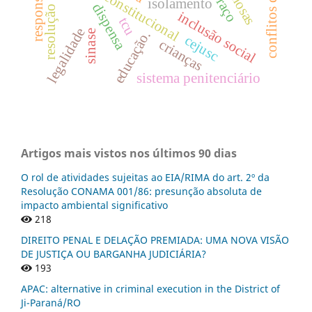
direito constitucional
isolamento
dispensa
inclusão social
tcu
legalidade
educação.
sinase
cejusc
crianças
sistema penitenciário
Artigos mais vistos nos últimos 90 dias
O rol de atividades sujeitas ao EIA/RIMA do art. 2º da
Resolução CONAMA 001/86: presunção absoluta de
impacto ambiental significativo
218
DIREITO PENAL E DELAÇÃO PREMIADA: UMA NOVA VISÃO
DE JUSTIÇA OU BARGANHA JUDICIÁRIA?
193
APAC: alternative in criminal execution in the District of
Ji-Paraná/RO