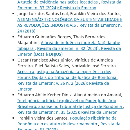
A tutela da evidência nas ações locatícias
,
Revista da
Emeron: n. 33 (2024): Revista da Emeron
Jorge Luiz dos Santos Leal, Franklin Vieira dos Santos,
A DIMENSÃO TECNOLÓGICA DA SUSTENTABILIDADE E
AS REVOLUÇÕES INDUSTRIAIS
,
Revista da Emeron: n.
24 (2018)
Eduardo Guimarães Borges, Thais Bernardes
Maganhini,
A área de influência indireta (aii) da uhe
tabajara
,
Revista da Emeron: n. 32 (2023): Revista da
Emeron (Dossiê DHJUS)
Oscar Francisco Alves Júnior, Vinícius de Almeida
Ferreira, Eliel Batista Sales, Norivaldo José Ferreira,
Acesso à Justiça na Amazônia: a experiência dos
Fóruns Digitais do Tribunal de Justiça de Rondônia
,
Revista da Emeron: v. 36 n. 2 (2026): Revista da
Emeron
Eduardo Abílio Kerber Diniz, Alan Almeida do Amaral,
Inteligência artificial explicável no Poder Judiciário
Brasileiro: análise no Tribunal de Justiça de Rondônia
,
Revista da Emeron: n. 35 (2025): Revista da Emeron
Franklin Vieira dos Santos,
População ribeirinha de
Rondônia e o estatuto do desarmamento
,
Revista da
Emeron: n. 31 (2023)