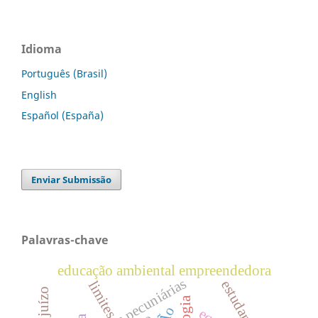
Idioma
Português (Brasil)
English
Español (España)
Enviar Submissão
Palavras-chave
educação ambiental empreendedora
penas pecuniárias
estudante
limites