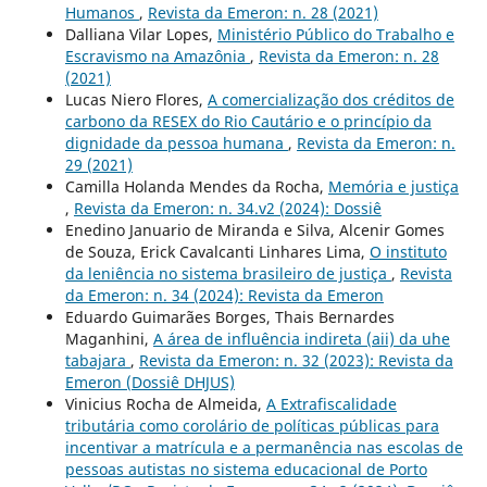
Humanos
,
Revista da Emeron: n. 28 (2021)
Dalliana Vilar Lopes,
Ministério Público do Trabalho e
Escravismo na Amazônia
,
Revista da Emeron: n. 28
(2021)
Lucas Niero Flores,
A comercialização dos créditos de
carbono da RESEX do Rio Cautário e o princípio da
dignidade da pessoa humana
,
Revista da Emeron: n.
29 (2021)
Camilla Holanda Mendes da Rocha,
Memória e justiça
,
Revista da Emeron: n. 34.v2 (2024): Dossiê
Enedino Januario de Miranda e Silva, Alcenir Gomes
de Souza, Erick Cavalcanti Linhares Lima,
O instituto
da leniência no sistema brasileiro de justiça
,
Revista
da Emeron: n. 34 (2024): Revista da Emeron
Eduardo Guimarães Borges, Thais Bernardes
Maganhini,
A área de influência indireta (aii) da uhe
tabajara
,
Revista da Emeron: n. 32 (2023): Revista da
Emeron (Dossiê DHJUS)
Vinicius Rocha de Almeida,
A Extrafiscalidade
tributária como corolário de políticas públicas para
incentivar a matrícula e a permanência nas escolas de
pessoas autistas no sistema educacional de Porto