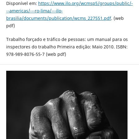
Disponível em:
https://www.ilo.org/wcmsp5/groups/public/-
--americas/---ro-lima/---ilo-
brasilia/documents/publication/wcms_227551.pdf
. (web
pdf)
Trabalho forçado e tráfico de pessoas: um manual para os
inspectores do trabalho Primeira edição: Maio 2010. ISBN:
978-989-8076-55-7 (web pdf)