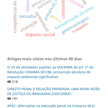
competência do juízo
criminologia
preservaÇÃo
equidade
autismo
leitura
humanização da pena
sustentável
prova
moradia
geotecnologias
execução
votantes
impacto social
Artigos mais vistos nos últimos 90 dias
O rol de atividades sujeitas ao EIA/RIMA do art. 2º da
Resolução CONAMA 001/86: presunção absoluta de
impacto ambiental significativo
218
DIREITO PENAL E DELAÇÃO PREMIADA: UMA NOVA VISÃO
DE JUSTIÇA OU BARGANHA JUDICIÁRIA?
191
APAC: alternativa na execução penal na Comarca de Ji-