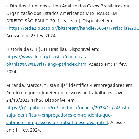
e Direitos Humanos - Uma Análise dos Casos Brasileiros na
Organização dos Estados Americanos MESTRADO EM
DIREITO SÃO PAULO 2011. [s.l: s.n.]. Disponível em:
<
https://tede2.pucsp.br/bitstream/handle/5664/1/Priscila%
Acesso em: 25 fev. 2024.
História da OIT (OIT Brasilia). Disponível em:
https://www.ilo.org/brasilia/conheca-a-
oit/hist%C3%B3ria/lang--pt/index.htm
. Acesso em: 11 fev.
2024.
Miranda, Marcos. “Lista suja” identifica 4 empregadores em
Rondônia que submeteram pessoas ao trabalho escravo.
24/10/2023 11h50 Disponível em:
https://g1.globo.com/ro/rondonia/noticia/2023/10/24/lista-
suja-identifica-4-empregadores-em-rondonia-que-
submeteram-pessoas-ao-trabalho-escravo.ghtml
. Acesso
em: 11 fev. 2024.