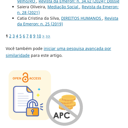
Velho/RO
,
Revista da Emeron: n. 34.v2 (2024): Dossiê
Saiera Oliveira,
Mediação Social
,
Revista da Emeron:
n. 28 (2021)
Catia Cristina da Silva,
DIREITOS HUMANOS
,
Revista
da Emeron: n. 25 (2019)
1
2
3
4
5
6
7
8
9
10
>
>>
Você também pode
iniciar uma pesquisa avançada por
similaridade
para este artigo.