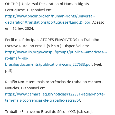
OHCHR | Universal Declaration of Human Rights -
Portuguese. Disponível em:
https://www.ohchr.org/en/human-rights/universal-
declaration/translations/portuguese?LangID=por
. Acesso
em: 12 fev. 2024.
Perfil dos Principais ATORES ENVOLVIDOS no Trabalho
Escravo Rural no Brasil. [s.l: s.n.]. Disponível em:
https://www.ilo.org/wcmsp5/groups/public/---americas/---
ro-lima/---ilo-
brasilia/documents/publication/wcms_227533.pdf
. (web
pdf)
Região Norte tem mais ocorrências de trabalho escravo -
Notícias. Disponível em:
https://www.camara.leg.br/noticias/122381-regiao-norte-
tem-mais-ocorrencias-de-trabalho-escravo/
.
Trabalho Escravo no Brasil do Século XXI. [s.l: s.n.].