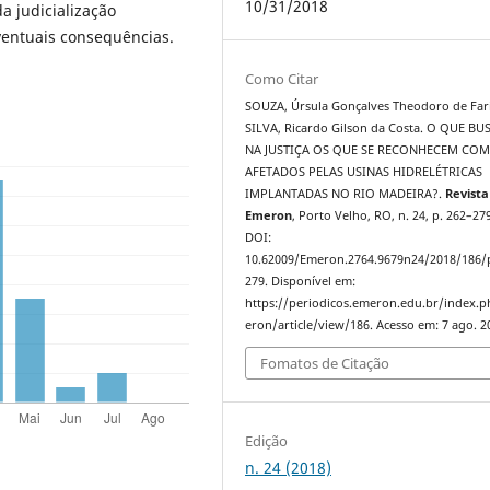
10/31/2018
da judicialização
ventuais consequências.
Como Citar
SOUZA, Úrsula Gonçalves Theodoro de Fari
SILVA, Ricardo Gilson da Costa. O QUE B
NA JUSTIÇA OS QUE SE RECONHECEM CO
AFETADOS PELAS USINAS HIDRELÉTRICAS
IMPLANTADAS NO RIO MADEIRA?.
Revista
Emeron
, Porto Velho, RO, n. 24, p. 262–279
DOI:
10.62009/Emeron.2764.9679n24/2018/186/
279. Disponível em:
https://periodicos.emeron.edu.br/index.
eron/article/view/186. Acesso em: 7 ago. 2
Fomatos de Citação
Edição
n. 24 (2018)