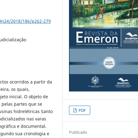
79n24/2018/186/p262-279
udicialização
tos ocorridos a partir da
eira, os quais,
to inicial. O objeto de
 pelas partes que se
PDF
sinas hidrelétricas Santo
udicializados nas varas
iográfica e documental.
Publicado
egundo sua cronologia e