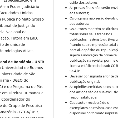
n. Especialização em
estilo dos autores;
BA em Poder Judiciário
As provas finais não serão env
 Faculdades Unidas
aos autores;
Os originais não serão devolvi
a Pública no Mato Grosso
aos autores;
ibunal de Justiça do
Os autores mantém os direito
la Nacional da
totais sobre seus trabalhos
iação. Tutora em EaD.
publicados na
Revista da Emero
tão de unidade
ficando sua reimpressão total 
parcial, depósito ou republica
Metodologias Ativas.
sujeita à indicação de primeira
publicação na revista, por mei
eral de Rondônia - UNIR
licensa está licenciada sob CC 
a Universidad de Buenos
SA 4.0;
Universidade de São
Deve ser consignada a fonte d
grafia - DGEO do
publicação original;
) e do Programa de Pós-
As opiniões emitidas pelos aut
dos artigos são de sua exclusi
ar em Direitos Humanos e
responsabilidade;
. Coordenador do
Cada autor receberá dois
r e do Grupo de Pesquisa
exemplares da revista, caso est
 Amazônia - GTGA/Unir.
disponível no formato impress