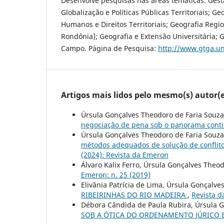
Desenvolve pesquisas nas áreas temáticas: Gestã
Globalização e Políticas Públicas Territoriais; Ge
Humanos e Direitos Territoriais; Geografia Regi
Rondônia); Geografia e Extensão Universitária; 
Campo. Página de Pesquisa:
http://www.gtga.un
Artigos mais lidos pelo mesmo(s) autor(e
Úrsula Gonçalves Theodoro de Faria Souza
negociação de pena sob o panorama cont
Úrsula Gonçalves Theodoro de Faria Souza
métodos adequados de solução de conflito
(2024): Revista da Emeron
Álvaro Kalix Ferro, Úrsula Gonçalves Theo
Emeron: n. 25 (2019)
Elivânia Patrícia de Lima, Úrsula Gonçalv
RIBEIRINHAS DO RIO MADEIRA
,
Revista d
Débora Cândida de Paula Rubira, Úrsula 
SOB A ÓTICA DO ORDENAMENTO JÚRICO 