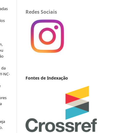
iadas
Redes Sociais
dos
s
n
,
ou
ção
o da
BY-NC-
Fontes de Indexação
e
ores
va
eja
o.