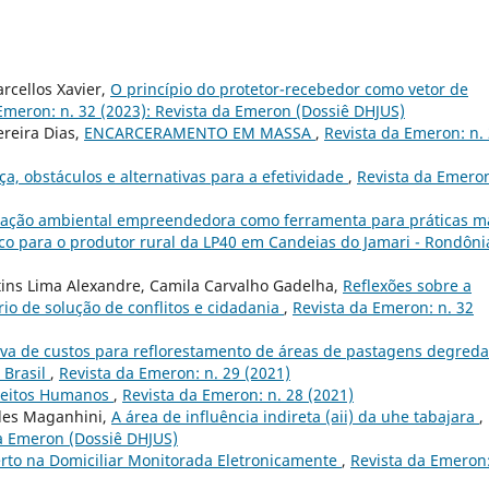
rcellos Xavier,
O princípio do protetor-recebedor como vetor de
Emeron: n. 32 (2023): Revista da Emeron (Dossiê DHJUS)
ereira Dias,
ENCARCERAMENTO EM MASSA
,
Revista da Emeron: n.
ça, obstáculos e alternativas para a efetividade
,
Revista da Emeron
ação ambiental empreendedora como ferramenta para práticas m
o para o produtor rural da LP40 em Candeias do Jamari - Rondôn
ins Lima Alexandre, Camila Carvalho Gadelha,
Reflexões sobre a
io de solução de conflitos e cidadania
,
Revista da Emeron: n. 32
iva de custos para reflorestamento de áreas de pastagens degred
 Brasil
,
Revista da Emeron: n. 29 (2021)
reitos Humanos
,
Revista da Emeron: n. 28 (2021)
des Maganhini,
A área de influência indireta (aii) da uhe tabajara
,
da Emeron (Dossiê DHJUS)
rto na Domiciliar Monitorada Eletronicamente
,
Revista da Emeron: