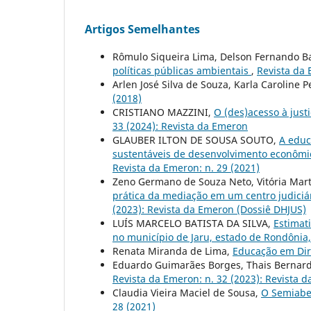
Artigos Semelhantes
Rômulo Siqueira Lima, Delson Fernando Ba
políticas públicas ambientais
,
Revista da 
Arlen José Silva de Souza, Karla Caroline P
(2018)
CRISTIANO MAZZINI,
O (des)acesso à justi
33 (2024): Revista da Emeron
GLAUBER ILTON DE SOUSA SOUTO,
A educ
sustentáveis de desenvolvimento econômic
Revista da Emeron: n. 29 (2021)
Zeno Germano de Souza Neto, Vitória Mart
prática da mediação em um centro judiciár
(2023): Revista da Emeron (Dossiê DHJUS)
LUÍS MARCELO BATISTA DA SILVA,
Estimat
no município de Jaru, estado de Rondônia,
Renata Miranda de Lima,
Educação em Di
Eduardo Guimarães Borges, Thais Bernar
Revista da Emeron: n. 32 (2023): Revista 
Claudia Vieira Maciel de Sousa,
O Semiabe
28 (2021)