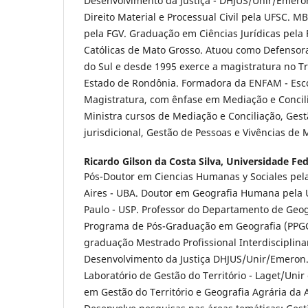
Desenvolvimento da Justiça - DHJUS/Unir/Emero
Direito Material e Processual Civil pela UFSC. M
pela FGV. Graduação em Ciências Jurídicas pela
Católicas de Mato Grosso. Atuou como Defensor
do Sul e desde 1995 exerce a magistratura no Tr
Estado de Rondônia. Formadora da ENFAM - Esco
Magistratura, com ênfase em Mediação e Concil
Ministra cursos de Mediação e Conciliação, Ges
jurisdicional, Gestão de Pessoas e Vivências de 
Ricardo Gilson da Costa Silva,
Universidade Fed
Pós-Doutor em Ciencias Humanas y Sociales pel
Aires - UBA. Doutor em Geografia Humana pela 
Paulo - USP. Professor do Departamento de Geo
Programa de Pós-Graduação em Geografia (PPGG
graduação Mestrado Profissional Interdisciplin
Desenvolvimento da Justiça DHJUS/Unir/Emeron
Laboratório de Gestão do Território - Laget/Uni
em Gestão do Território e Geografia Agrária da