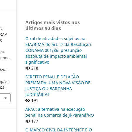
Artigos mais vistos nos
últimos 90 dias
a;
USCAM
O rol de atividades sujeitas ao
MO
EIA/RIMA do art. 2º da Resolução
CONAMA 001/86: presunção
 da
absoluta de impacto ambiental
, 2018.
significativo
218
p262-
DIREITO PENAL E DELAÇÃO
php/em
PREMIADA: UMA NOVA VISÃO DE
026.
JUSTIÇA OU BARGANHA
JUDICIÁRIA?
191
APAC: alternativa na execução
penal na Comarca de Ji-Paraná/RO
177
O MARCO CIVIL DA INTERNET E O