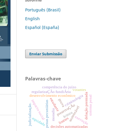
Português (Brasil)
English
Español (España)
Enviar Submissão
Palavras-chave
competência do juízo
votantes
regularizaÇÃo fundiÁria
delação premiada
criminologia
desenvolvimento econômico
sistema penal
estudante
prova
impacto social
penas pecuniárias
preservaÇÃo
judicialização.
sustentável
moradia
leitura
execução
equidade
limites
decisões automatizadas