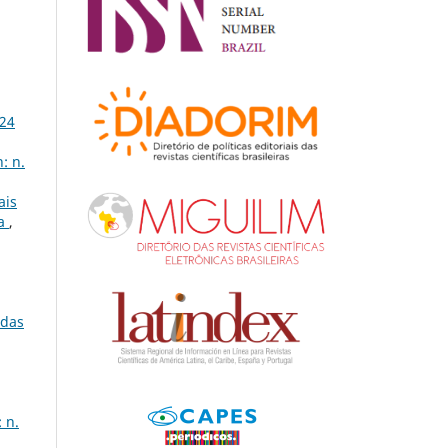
 24
: n.
ais
ia
,
adas
 n.