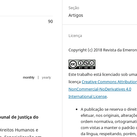
Seção
Artigos
90
Licença
Copyright (c) 2018 Revista da Emero
Este trabalho está licenciado sob um
|
monthly
yearly
licença
Creative Commons Attribution
NonCommercial-NoDerivatives 4.0
International License
.
A publicação se reserva o direi
efetuar, nos originais, alteraçõ
bunal de Justiça do
ordem normativa, ortogramatic
com vistas a manter o padrão 
ireitos Humanos e
da língua, respeitando, porém,