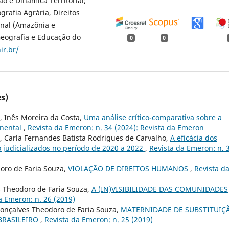
o e Dinâmica Territorial;
ografia Agrária, Direitos
onal (Amazônia e
Geografia e Educação do
0
0
ir.br/
s)
, Inês Moreira da Costa,
Uma análise crítico-comparativa sobre a
inental
,
Revista da Emeron: n. 34 (2024): Revista da Emeron
, Carla Fernandes Batista Rodrigues de Carvalho,
A eficácia dos
 judicializados no período de 2020 a 2022
,
Revista da Emeron: n. 
doro de Faria Souza,
VIOLAÇÃO DE DIREITOS HUMANOS
,
Revista d
es Theodoro de Faria Souza,
A (IN)VISIBILIDADE DAS COMUNIDADES
a Emeron: n. 26 (2019)
Gonçalves Theodoro de Faria Souza,
MATERNIDADE DE SUBSTITUIÇ
BRASILEIRO
,
Revista da Emeron: n. 25 (2019)