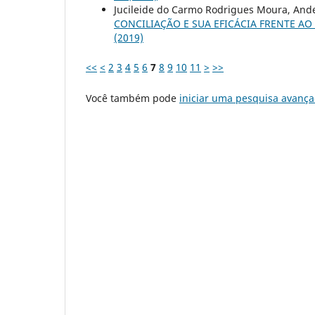
Jucileide do Carmo Rodrigues Moura, And
CONCILIAÇÃO E SUA EFICÁCIA FRENTE AO
(2019)
<<
<
2
3
4
5
6
7
8
9
10
11
>
>>
Você também pode
iniciar uma pesquisa avança