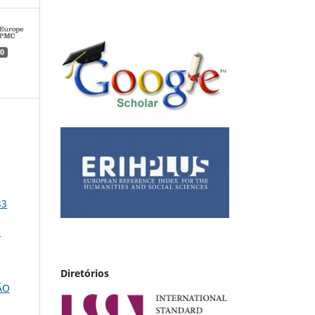
0
33
a
Diretórios
ÃO