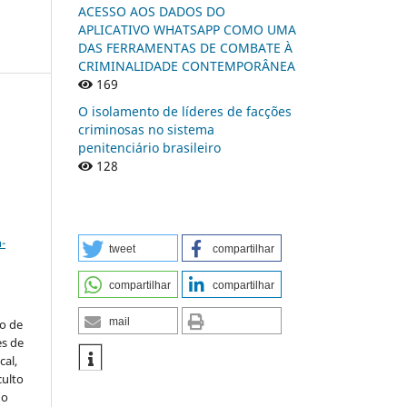
ACESSO AOS DADOS DO
APLICATIVO WHATSAPP COMO UMA
DAS FERRAMENTAS DE COMBATE À
CRIMINALIDADE CONTEMPORÂNEA
169
O isolamento de líderes de facções
criminosas no sistema
penitenciário brasileiro
n
128
a
-
tweet
compartilhar
compartilhar
compartilhar
mail
to de
es de
al,
culto
 o