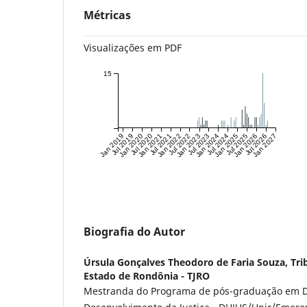
Métricas
Visualizações em PDF
15
Jan 2019
Jul 2019
Jan 2020
Jul 2020
Jan 2021
Jul 2021
Jan 2022
Jul 2022
Jan 2023
Jul 2023
Jan 2024
Jul 2024
Jan 2025
Jul 2025
Jan 2026
Jul 2026
Jan 2027
Biografia do Autor
Úrsula Gonçalves Theodoro de Faria Souza,
Tri
Estado de Rondônia - TJRO
Mestranda do Programa de pós-graduação em D