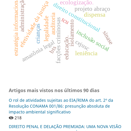
estratégia informacional
administração
ecologização.
efetividade da justiça
direito constitucional
projeto abraço
dispensa
auditoria
legalidade
tcu
facções criminosas
isolamento
crianças
inclusão social
sinase
educação.
cejusc
amazônia legal
bts
leniência
Artigos mais vistos nos últimos 90 dias
O rol de atividades sujeitas ao EIA/RIMA do art. 2º da
Resolução CONAMA 001/86: presunção absoluta de
impacto ambiental significativo
218
DIREITO PENAL E DELAÇÃO PREMIADA: UMA NOVA VISÃO