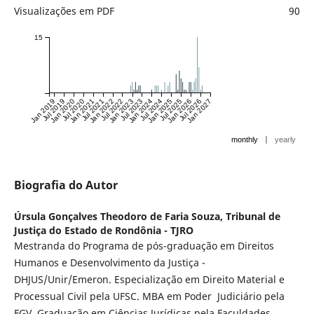
Visualizações em PDF
90
15
Jan 2019
Jul 2019
Jan 2020
Jul 2020
Jan 2021
Jul 2021
Jan 2022
Jul 2022
Jan 2023
Jul 2023
Jan 2024
Jul 2024
Jan 2025
Jul 2025
Jan 2026
Jul 2026
Jan 2027
|
monthly
yearly
Biografia do Autor
Úrsula Gonçalves Theodoro de Faria Souza,
Tribunal de
Justiça do Estado de Rondônia - TJRO
Mestranda do Programa de pós-graduação em Direitos
Humanos e Desenvolvimento da Justiça -
DHJUS/Unir/Emeron. Especialização em Direito Material e
Processual Civil pela UFSC. MBA em Poder Judiciário pela
FGV. Graduação em Ciências Jurídicas pela Faculdades