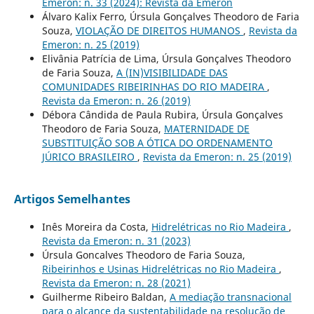
Emeron: n. 33 (2024): Revista da Emeron
Álvaro Kalix Ferro, Úrsula Gonçalves Theodoro de Faria
Souza,
VIOLAÇÃO DE DIREITOS HUMANOS
,
Revista da
Emeron: n. 25 (2019)
Elivânia Patrícia de Lima, Úrsula Gonçalves Theodoro
de Faria Souza,
A (IN)VISIBILIDADE DAS
COMUNIDADES RIBEIRINHAS DO RIO MADEIRA
,
Revista da Emeron: n. 26 (2019)
Débora Cândida de Paula Rubira, Úrsula Gonçalves
Theodoro de Faria Souza,
MATERNIDADE DE
SUBSTITUIÇÃO SOB A ÓTICA DO ORDENAMENTO
JÚRICO BRASILEIRO
,
Revista da Emeron: n. 25 (2019)
Artigos Semelhantes
Inês Moreira da Costa,
Hidrelétricas no Rio Madeira
,
Revista da Emeron: n. 31 (2023)
Úrsula Goncalves Theodoro de Faria Souza,
Ribeirinhos e Usinas Hidrelétricas no Rio Madeira
,
Revista da Emeron: n. 28 (2021)
Guilherme Ribeiro Baldan,
A mediação transnacional
para o alcance da sustentabilidade na resolução de