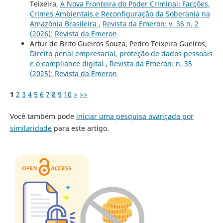
Teixeira,
A Nova Fronteira do Poder Criminal: Facções,
Crimes Ambientais e Reconfiguração da Soberania na
Amazônia Brasileira
,
Revista da Emeron: v. 36 n. 2
(2026): Revista da Emeron
Artur de Brito Gueiros Souza, Pedro Teixeira Gueiros,
Direito penal empresarial, proteção de dados pessoais
e o compliance digital
,
Revista da Emeron: n. 35
(2025): Revista da Emeron
1
2
3
4
5
6
7
8
9
10
>
>>
Você também pode
iniciar uma pesquisa avançada por
similaridade
para este artigo.