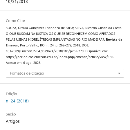
10/31/2018
Como Citar
SOUZA, Úrsula Gonçalves Theodoro de Faria; SILVA, Ricardo Gilson da Costa.
O QUE BUSCAM NA JUSTIÇA OS QUE SE RECONHECEM COMO AFETADOS
PELAS USINAS HIDRELÉTRICAS IMPLANTADAS NO RIO MADEIRA?.
Revista da
Emeron
, Porto Velho, RO, n. 24, p. 262–279, 2018. DOI:
10.62009/Emeron.2764.9679n24/2018/186/p262-279. Disponível em:
https://periodicos.emeron.edu.br/index.php/emeron/article/view/186.
Acesso em: 6 ago. 2026.
Fomatos de Citação
Edição
n. 24 (2018)
Seção
Artigos