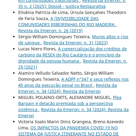
em comunidades tradicionais
,
Revista da Emeron: v.
35 n. 2 (2025): Dossiê - Justiça Restaurativa
Elivânia Patrícia de Lima, Úrsula Gonçalves Theodoro
de Faria Souza,
A (IN)VISIBILIDADE DAS
COMUNIDADES RIBEIRINHAS DO RIO MADEIRA
,
Revista da Emeron: n. 26 (2019)
Sérgio William Domingues Teixeira,
Muros altos e rios
de sangue
,
Revista da Emeron: n. 31 (2023)
Lucas Niero Flores,
A comercialização dos créditos de
carbono da RESEX do Rio Cautário e o princípio da
dignidade da pessoa humana
,
Revista da Emeron: n.
29 (2021)
Alamiro Velludo Salvador Netto, Sérgio William
Domingues Teixeira,
A ADPF n°347 e seus reflexos nos
40 anos da execução penal no Brasil
,
Revista da
Emeron: n. 34 (2024): Revista da Emeron
MIGUEL POLAINO-ORTS, ALEXANDRE MIGUEL,
Plea
Bargain e delação premiada sob a perspectiva
sistêmica
,
Revista da Emeron: n. 34 (2024): Revista da
Emeron
Victoria Soato Marin Diniz Grangeia, Breno Azevedo
Lima,
OS IMPACTOS DA PANDEMIA COVID-19 NO
SISTEMA DA JUSTIÇA ITINERANTE NO ESTADO DE