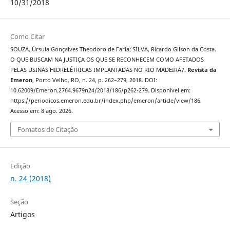
10/31/2018
Como Citar
SOUZA, Úrsula Gonçalves Theodoro de Faria; SILVA, Ricardo Gilson da Costa.
O QUE BUSCAM NA JUSTIÇA OS QUE SE RECONHECEM COMO AFETADOS
PELAS USINAS HIDRELÉTRICAS IMPLANTADAS NO RIO MADEIRA?.
Revista da
Emeron
, Porto Velho, RO, n. 24, p. 262–279, 2018. DOI:
10.62009/Emeron.2764.9679n24/2018/186/p262-279. Disponível em:
https://periodicos.emeron.edu.br/index.php/emeron/article/view/186.
Acesso em: 8 ago. 2026.
Fomatos de Citação
Edição
n. 24 (2018)
Seção
Artigos