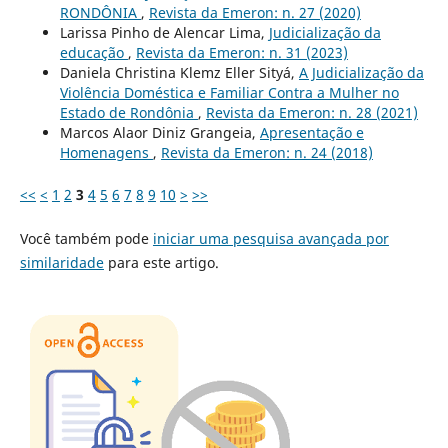
RONDÔNIA
,
Revista da Emeron: n. 27 (2020)
Larissa Pinho de Alencar Lima,
Judicialização da
educação
,
Revista da Emeron: n. 31 (2023)
Daniela Christina Klemz Eller Sityá,
A Judicialização da
Violência Doméstica e Familiar Contra a Mulher no
Estado de Rondônia
,
Revista da Emeron: n. 28 (2021)
Marcos Alaor Diniz Grangeia,
Apresentação e
Homenagens
,
Revista da Emeron: n. 24 (2018)
<<
<
1
2
3
4
5
6
7
8
9
10
>
>>
Você também pode
iniciar uma pesquisa avançada por
similaridade
para este artigo.