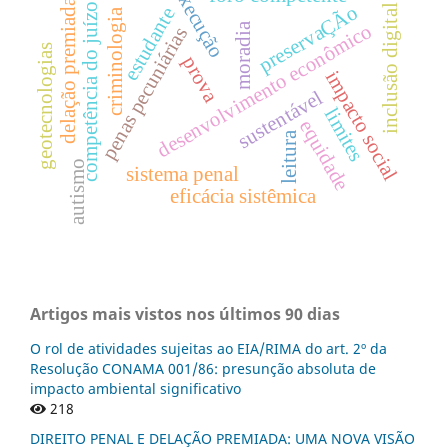
execução
delação premiada
competência do juízo
preservaÇÃo
inclusão digital
estudante
criminologia
moradia
desenvolvimento econômico
penas pecuniárias
geotecnologias
prova
impacto social
sustentável
limites
equidade
leitura
autismo
sistema penal
eficácia sistêmica
Artigos mais vistos nos últimos 90 dias
O rol de atividades sujeitas ao EIA/RIMA do art. 2º da
Resolução CONAMA 001/86: presunção absoluta de
impacto ambiental significativo
218
DIREITO PENAL E DELAÇÃO PREMIADA: UMA NOVA VISÃO