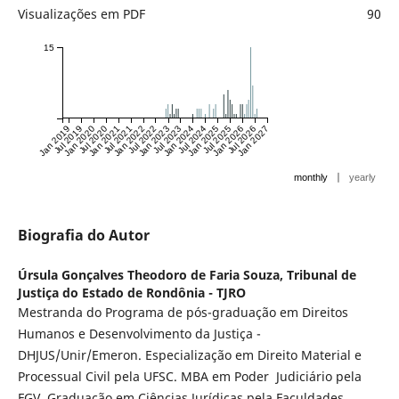
Visualizações em PDF
90
15
Jan 2019
Jul 2019
Jan 2020
Jul 2020
Jan 2021
Jul 2021
Jan 2022
Jul 2022
Jan 2023
Jul 2023
Jan 2024
Jul 2024
Jan 2025
Jul 2025
Jan 2026
Jul 2026
Jan 2027
|
monthly
yearly
Biografia do Autor
Úrsula Gonçalves Theodoro de Faria Souza,
Tribunal de
Justiça do Estado de Rondônia - TJRO
Mestranda do Programa de pós-graduação em Direitos
Humanos e Desenvolvimento da Justiça -
DHJUS/Unir/Emeron. Especialização em Direito Material e
Processual Civil pela UFSC. MBA em Poder Judiciário pela
FGV. Graduação em Ciências Jurídicas pela Faculdades